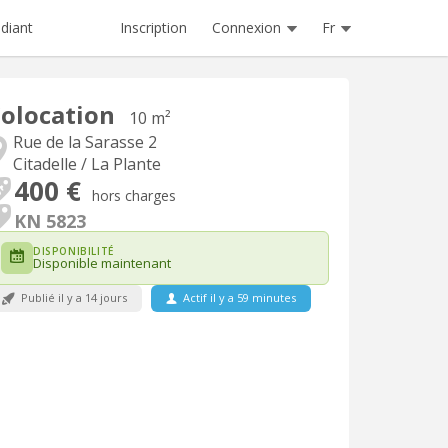
Inscription
Connexion
Fr
diant
olocation
10 m²
Rue de la Sarasse 2
Citadelle / La Plante
400 €
hors charges
KN 5823
DISPONIBILITÉ
Disponible maintenant
Publié il y a 14 jours
Actif il y a 59 minutes