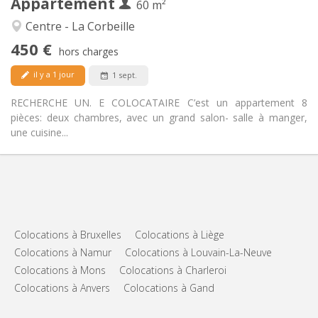
Appartement
Autre
60 m²
Calme, studieuse
Atmosphère:
Centre - La Corbeille
Non
Accès PMR:
450 €
Non-fumeur
Fumeur:
hors charges
Acceptés
Animaux de compagnie:
il y a 1 jour
1 sept.
RECHERCHE UN. E COLOCATAIRE C’est un appartement 8
pièces: deux chambres, avec un grand salon- salle à manger,
une cuisine...
Colocations à Bruxelles
Colocations à Liège
Colocations à Namur
Colocations à Louvain-La-Neuve
Colocations à Mons
Colocations à Charleroi
Colocations à Anvers
Colocations à Gand