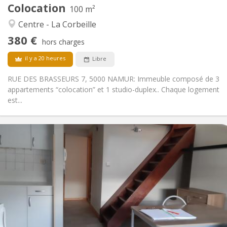
Colocation
Autre
100 m²
Calme, communautaire, studieuse,
Atmosphère:
Centre - La Corbeille
chaleureuse
380 €
Non
Accès PMR:
hors charges
Non-fumeur
Fumeur:
il y a 20 heures
Libre
Non
Animaux de compagnie:
RUE DES BRASSEURS 7, 5000 NAMUR: Immeuble composé de 3
appartements “colocation” et 1 studio-duplex.. Chaque logement
est...
Infos Pratiques
700 € (350 €/pers.)
Loyer:
100 € (50 €/pers.)
Charges:
12 mois
Durée:
Non
Domiciliation:
Aménagement
Privée
Salle de bain:
Privée (pièce distincte)
Cuisine: