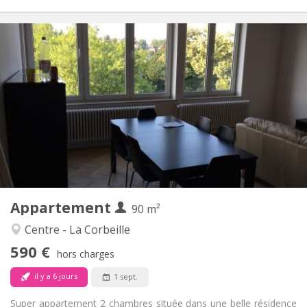
Infos Pratiques
590 €
Loyer:
0 €
Charges:
12 mois
Durée:
Acceptée
Domiciliation:
Aménagement
Commune
Salle de bain:
Commune
Cuisine:
2
90 m
Superficie:
1
Pièces privées:
Appartement
Autre
90 m²
Chaleureuse, calme, studieuse
Atmosphère:
Centre - La Corbeille
Oui
Accès PMR:
590 €
Non-fumeur
Fumeur:
hors charges
Non
Animaux de compagnie:
il y a 6 jours
1 sept.
Super appartement 2 chambres située dans une belle résidence