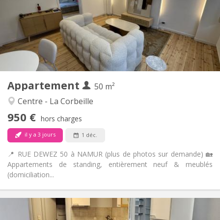
Non
Domiciliation:
Aménagement
Privée
Salle de bain:
Privée (pièce distincte)
Cuisine:
2
50 m
Superficie:
4
Pièces privées:
Appartement
Autre
50 m²
Studieuse, communautaire, calme,
Atmosphère:
Centre - La Corbeille
chaleureuse
950 €
Non
Accès PMR:
hors charges
Non-fumeur
Fumeur:
il y a 3 jours
1 déc.
Non
Animaux de compagnie:
📍 RUE DEWEZ 50 à NAMUR (plus de photos sur demande) 🏡
Appartements de standing, entièrement neuf & meublés
(domiciliation...
Infos Pratiques