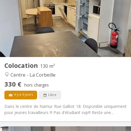
330 €
Loyer:
45 €
Charges:
12 mois
Durée:
Acceptée
Domiciliation:
Aménagement
Commune
Salle de bain:
Commune
Cuisine:
2
130 m
Superficie:
1
Pièces privées:
Colocation
Autre
130 m²
Chaleureuse
Atmosphère:
Centre - La Corbeille
Non
Accès PMR:
330 €
Non-fumeur
Fumeur:
hors charges
Non
Animaux de compagnie:
il y a 5 jours
Libre
Dans le centre de Namur Rue Galliot 18. Disponible uniquement
pour jeunes travailleurs !!! Pas d'étudiant svp!!! Reste une...