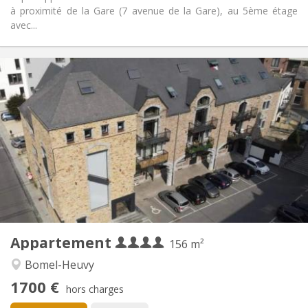
à proximité de la Gare (7 avenue de la Gare), au 5ème étage
avec...
Infos Pratiques
1700 € (425 €/pers.)
Loyer:
400 € (100 €/pers.)
Charges:
12 mois
Durée:
Non
Domiciliation:
Aménagement
Commune
Salle de bain:
Commune
Cuisine:
2
156 m
Superficie:
4
Pièces privées:
Appartement
Autre
156 m²
Studieuse, communautaire, calme,
Atmosphère:
Bomel-Heuvy
chaleureuse
1700 €
Non
Accès PMR:
hors charges
Non-fumeur
Fumeur: