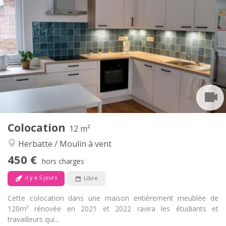
Infos Pratiques
450 €
Loyer:
85 €
Charges:
12 mois
Durée:
Acceptée
Domiciliation:
Aménagement
Commune
Salle de bain:
Commune
Cuisine:
2
12 m
Superficie:
1
Pièces privées:
Colocation
Autre
12 m²
Communautaire, studieuse, calme
Atmosphère:
Herbatte / Moulin à vent
Non
Accès PMR:
450 €
Non-fumeur
Fumeur:
hors charges
Non
Animaux de compagnie:
il y a 5 jours
Libre
Cette colocation dans une maison entièrement meublée de
120m² rénovée en 2021 et 2022 ravira les étudiants et
travailleurs qui...