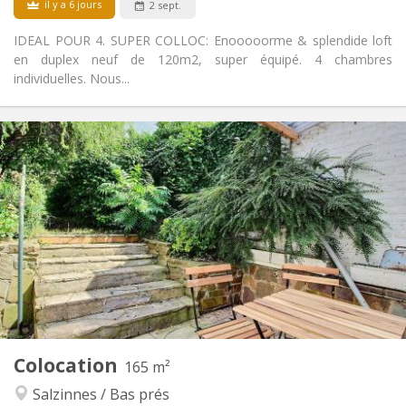
il y a 6 jours
2 sept.
Non
Animaux de compagnie:
IDEAL POUR 4. SUPER COLLOC: Enooooorme & splendide loft
en duplex neuf de 120m2, super équipé. 4 chambres
individuelles. Nous...
Infos Pratiques
475 €
Loyer:
65 €
Charges:
12 mois
Durée:
Non
Domiciliation:
Aménagement
Commune
Salle de bain:
Commune
Cuisine:
2
165 m
Superficie:
4
Pièces privées:
Colocation
Autre
165 m²
Chaleureuse, communautaire, studieuse,
Atmosphère:
Salzinnes / Bas prés