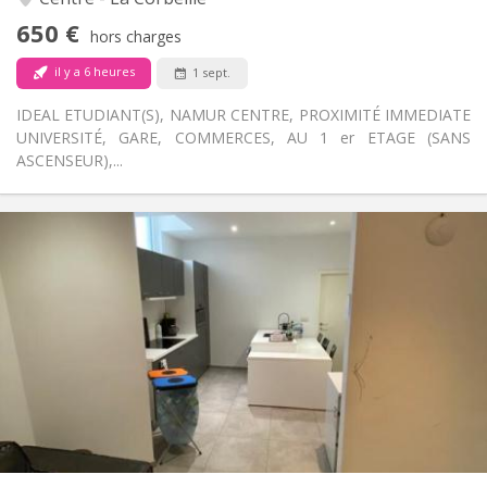
Non
Accès PMR:
650 €
Non-fumeur
Fumeur:
hors charges
Non
Animaux de compagnie:
il y a 6 heures
1 sept.
IDEAL ETUDIANT(S), NAMUR CENTRE, PROXIMITÉ IMMEDIATE
UNIVERSITÉ, GARE, COMMERCES, AU 1 er ETAGE (SANS
ASCENSEUR),...
Infos Pratiques
380 €
Loyer:
130 €
Charges:
12 mois
Durée:
Non
Domiciliation:
Aménagement
Privée
Salle de bain:
Commune
Cuisine:
2
100 m
Superficie:
2
Pièces privées: