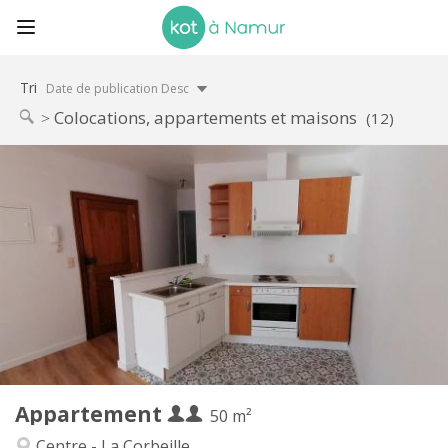
Tri
Date de publication Desc
Colocations, appartements et maisons
(12)
Infos Pratiques
650 € (325 €/pers.)
Loyer:
125 € (63 €/pers.)
Charges:
12 mois
Durée:
Acceptée
Domiciliation:
Aménagement
Privée
Salle de bain:
Privée (pièce distincte)
Cuisine:
2
50 m
Superficie:
3
Pièces privées:
Appartement
Autre
50 m²
Studieuse, chaleureuse, calme
Atmosphère:
Centre - La Corbeille