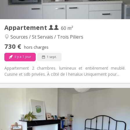
Privée (pièce distincte)
Cuisine:
2
60 m
Superficie:
3
Pièces privées:
Appartement
Autre
60 m²
Studieuse, calme, chaleureuse
Atmosphère:
Sources / St Servais / Trois Piliers
Non
Accès PMR:
730 €
Non-fumeur
Fumeur:
hors charges
Non
Animaux de compagnie:
il y a 1 jour
1 sept.
Appartement 2 chambres. lumineux et entièrement meublé.
Cuisine et sdb privées. À côté de l henalux Uniquement pour...
Infos Pratiques
390 €
Loyer:
90 €
Charges:
12 mois
Durée:
Acceptée
Domiciliation: