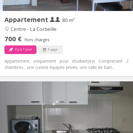
2
80 m
Superficie:
4
Pièces privées:
Appartement
Autre
80 m²
Studieuse, chaleureuse, calme
Atmosphère:
Centre - La Corbeille
Non
Accès PMR:
700 €
Fumeur ok
Fumeur:
hors charges
Non
Animaux de compagnie:
il y a 1 jour
1 sept.
Appartement uniquement pour étudiant(e)s Comprenant 2
chambres , une cuisine équipée privée, une salle de bain...
Infos Pratiques
730 €
Loyer:
120 €
Charges:
12 mois
Durée:
Non
Domiciliation:
Aménagement
Privée
Salle de bain: