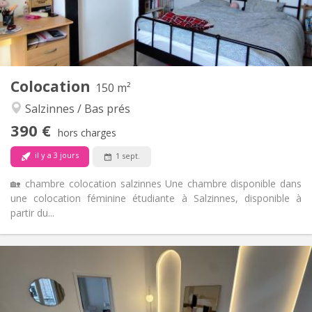
Aménagement
Commune
Salle de bain:
Commune
Cuisine:
2
150 m
Superficie:
1
Pièces privées:
Colocation
Autre
150 m²
Calme, chaleureuse, studieuse
Atmosphère:
Salzinnes / Bas prés
Non
Accès PMR:
390 €
Non-fumeur
Fumeur:
hors charges
Non
Animaux de compagnie:
il y a 3 jours
1 sept.
🏡 chambre colocation salzinnes Une chambre disponible dans
une colocation féminine étudiante à Salzinnes, disponible à
partir du...
Infos Pratiques
950 €
Loyer:
150 €
Charges:
12 mois, 11 mois, 10 mois, 5-6 mois
Durée: