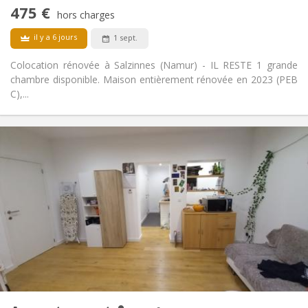
calme
475 €
Non
Accès PMR:
hors charges
Non-fumeur
Fumeur:
il y a 6 jours
1 sept.
Non
Animaux de compagnie:
Colocation rénovée à Salzinnes (Namur) - IL RESTE 1 grande
chambre disponible. Maison entièrement rénovée en 2023 (PEB
C),...
Infos Pratiques
450 €
Loyer:
130 €
Charges:
12 mois
Durée:
Non
Domiciliation:
Aménagement
Commune
Salle de bain:
Commune
Cuisine:
2
60 m
Superficie:
1
Pièces privées: