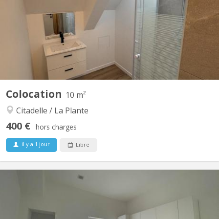
✨ Vous cherchez une colocation spacieuse, moderne et avec une
vue exceptionnelle ? Ne cherchez plus ! Situé Rue Notre-Dame à
Namur, au cœur d’une petite copropriété entièrement rénovée
de seulement 10 appartements, ce superbe appartement...
Colocation
10 m²
Citadelle / La Plante
400 €
hors charges
il y a 1 jour
Libre
KN 5827
📍 Situé Rue de Gembloux 97 à Saint-Servais (5002), ce duplex
spacieux propose 3 chambres disponibles dans une colocation