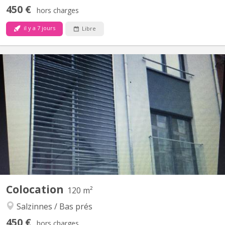
450 €
hors charges
il y a 7 jours
Libre
KN 5857
Très beau duplex comprenant 3 chambres dont une avec un coin
douche/évier privé, un séjour, une cuisine équipée, une salle de
bains, 2 wc
Colocation
120 m²
Salzinnes / Bas prés
450 €
hors charges