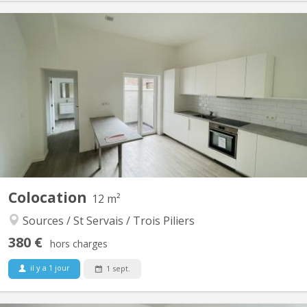
KN 5734
📍 3 chambres disponibles dans une agréable colocation à Saint-
Servais Vous recherchez une colocation calme, moderne et
idéalement située à proximité du centre de Namur ? Cette
colocation est faite pour vous ! Située Rue de Gembloux 97 à
5002 Saint-Servais, à seulement 10 minutes à pied de la gare...
Colocation
12 m²
Sources / St Servais / Trois Piliers
380 €
hors charges
il y a 1 jour
1 sept.