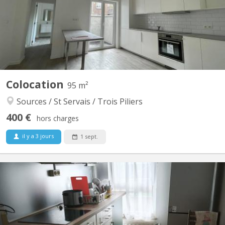
de 4 personnes (1 chambre déjà occupée). 💰 Loyers : �•
Chambre 1 : 375€�• Chambre 2 : 385€�• Chambre 3 : 395€�➕
5€ de charges communes�➕ Environ 80€/mois/personne pour
les...
Colocation
95 m²
Sources / St Servais / Trois Piliers
400 €
hors charges
il y a 3 jours
1 sept.
KN 5889
Une chambre duplex à louer au second étage d'une maison à St
Servais dans une rue calme avec tout à proximité.