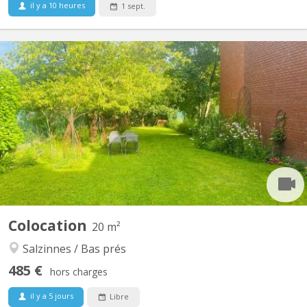
il y a 10 heures
1 sept.
KN 4177
Cette maison à partagée fraîchement rénovée en juillet 2024
pour étudiants ou jeunes travailleurs lumineux et calme, donne
sur un spacieux jardin agrémenté de 3 grands cerisiers. Situé non
loin de l'hôpital Saint-Elisabeth, de différentes écoles supérieures
et du centre de Namur et toutes...
Colocation
20 m²
Salzinnes / Bas prés
485 €
hors charges
il y a 5 jours
Libre