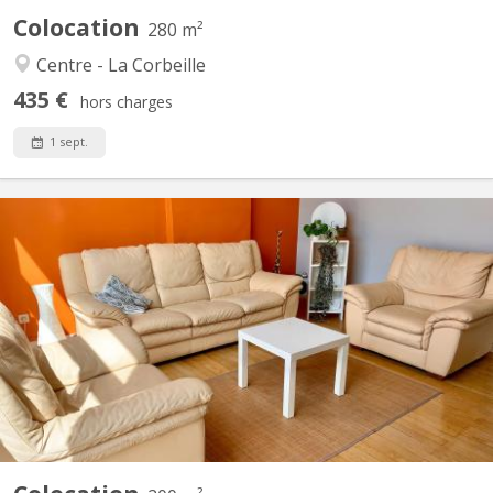
Colocation
280 m²
Centre - La Corbeille
435 €
hors charges
1 sept.
KN 2575
Colocation au design très soigné conçu par une architecte
d'intérieur dans un bâtiment entièrement rénové situé rue
Eugène Hambursin à Namur. Chambres très lumineuses. Cette
colocation, à proximité de toutes les commodités, est
entièrement équipée: - cuisine super équipée - salon meublé -...