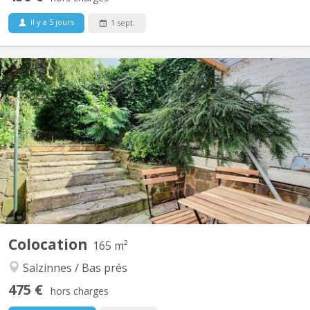
il y a 5 jours
1 sept.
KN 4552
Colocation rénovée à Salzinnes (Namur) - IL RESTE 1 grande
chambre disponible. Maison entièrement rénovée en 2023 (PEB
C), située Avenue de Marlagne 77, à deux pas de la Clinique
Sainte-Elisabeth, du département paramédical Hénallux et à
quelques minutes du centre-ville. ✨ La maison (165 m²)...
Colocation
165 m²
Salzinnes / Bas prés
475 €
hors charges