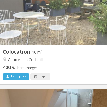
3 kots disponibles (sans domiciliation) à partir du 01 septembre
2026 - 12 étudiants(es) dans une maison de maître: 2 UNamur
Vétérinaire, 1 UNamur Médecine, 2 UNamur Philo, 1 Henalux, 1
ESA Int Business, 2 Albert Jacquart, tous sérieux et calmes 👌
Agrées aux normes de sécurité, de logement et...
Colocation
16 m²
Centre - La Corbeille
400 €
hors charges
il y a 3 jours
1 sept.
KN 5823
🏡 la colocation que tout le monde va s’ARRACHER À NAMUR ! 🌇