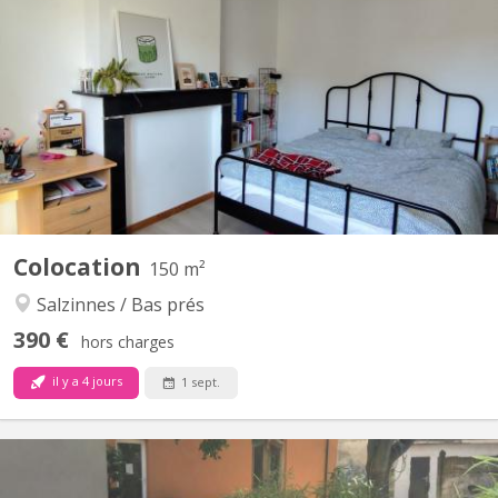
🏡 chambre colocation salzinnes Une chambre disponible dans
une colocation féminine étudiante à Salzinnes, disponible à partir
du 1er septembre 2026 ! 🙂 - Chambre de 16m² - 2 salles de bain,
à partager avec 3 autres colocataires - Chambre située au 2eme
étage La colocation: - Maison avec jardin...
Colocation
150 m²
Salzinnes / Bas prés
390 €
hors charges
il y a 4 jours
1 sept.
KN 145