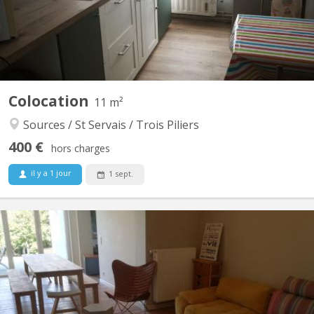
Colocation
11 m²
Sources / St Servais / Trois Piliers
400 €
hors charges
il y a 1 jour
1 sept.
KN 5559
🙋‍♀️ Colocation 2 chambres disponibles à Namur (Salzinnes) –
Pour jeunes travailleurs & étudiants 📍 Namur - Salzinnes 📅
Disponible à partir du 1er septembre 2025 🔗 Infos + visites
virtuelles : 📩 Contact par message privé 🏡 À propos de la
maison Spacieuse maison de maître entièrement rénovée,...