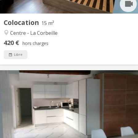
Colocation
15 m²
Centre - La Corbeille
420 €
hors charges
Libre
KN 5223
Dans un immeuble rénové, Il reste une chambre dans cet
appartement moderne et chic de quatre chambres avec douche
et meuble de bains individuels. L'appartement est composé d'un
beau séjour bien lumineux donnant sur une terrasse de +/- 8m²
et incluant la cuisine moderne avec électroménagers AEG...