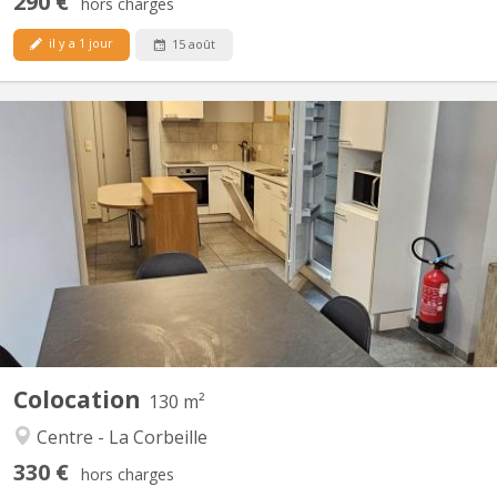
290 €
hors charges
il y a 1 jour
15 août
KN 4393
Dans le centre de Namur Rue Galliot 18. Disponible uniquement
pour jeunes travailleurs !!! Pas d'étudiant svp!!! Reste une
chambres meublée avec evier , 2 wc et 2 douches communes
pour 4 chambres Immeuble rénové . Les charges (eau-gaz-
électricité), le mobilier et internet via wifi ou câble...
Colocation
130 m²
Centre - La Corbeille
330 €
hors charges