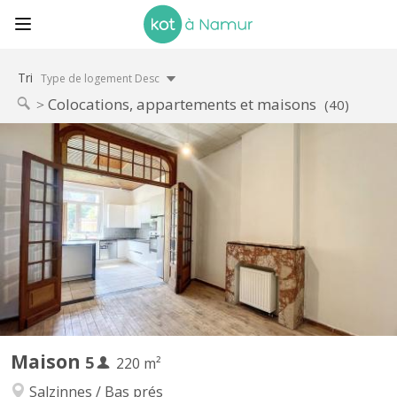
Tri
Type de logement Desc
Colocations, appartements et maisons
(40)
KN 5879
Colocation de 5 chambres se libère dans une petite rue du centre
de Namur à deux pas du parc Louise-Marie! Le bien se compose
au rez-de-chaussée d'un grand hall d'entrée desservant un salon
indépendant, une salle à manger ouverte sur une lumineuse
cuisine entièrement équipée (frigo, micro-ondes,...
Maison
5
220 m²
Salzinnes / Bas prés