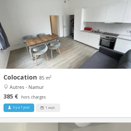
KN 5181
🏠 À Louer : 1 Chambres en Colocation à Saint-Servais, Namur
🏠 📍 Localisation : Situé à l'entrée de Saint-Servais à Namur, Rue
de Gembloux, à deux pas de la gare 🚆 et en face de la Belfius de
Saint-Servais 🏦. 🛋️ L'appartement : Superficie totale de 85 m² +
cour intérieure 🌿 Immeuble entièrement...
Colocation
85 m²
Autres - Namur
385 €
hors charges
il y a 1 jour
1 sept.
KN 5778