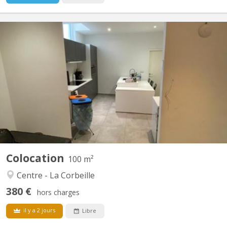
KN 4612
RUE DES BRASSEURS 7, 5000 NAMUR: Immeuble composé de 3
appartements “colocation” et 1 studio-duplex.. Chaque logement
est spacieux, lumineux et entièrement rénové. La plupart ont une
vue Meuse- citadelle. Bâtiment situé en plein cœur de ville, dans
le quartier très prisé des brasseurs. A 2 pas du...
Colocation
100 m²
Centre - La Corbeille
380 €
hors charges
il y a 2 jours
Libre