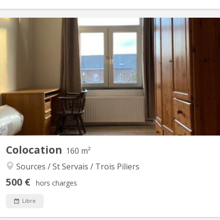
KN 5698
📍 Saint-Servais (Namur) – Colocation meublée fraîchement
rénovée 🏡 4 chambres | Jardin + terrasse 🚆 Train direct Namur
→ Bruxelles-Luxembourg (Quartier Européen) : 45 min 🚶 Gare de
Namur à pied 💪 À côté du Basic Fit 🚌 Arrêt TEC à 2 pas 🏠
Configuration : ➡️ RDC : salon, salle à manger,...
Colocation
160 m²
Sources / St Servais / Trois Piliers
500 €
hors charges
Libre