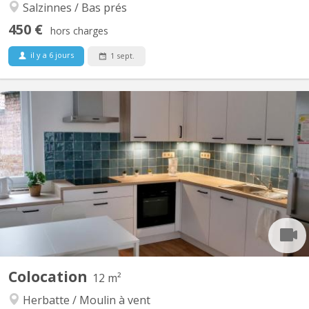
Salzinnes / Bas prés
450 €
hors charges
il y a 6 jours
1 sept.
KN 4748
Cette colocation dans une maison entièrement meublée de
120m² rénovée en 2021 et 2022 ravira les étudiants et
travailleurs qui cherchent un endroit spacieux et convivial pour
vivre. Une des chambres de 12m² de la colocation se libère dans
la colocation. Lumineuse et mansardée, elle est située au...
Colocation
12 m²
Herbatte / Moulin à vent