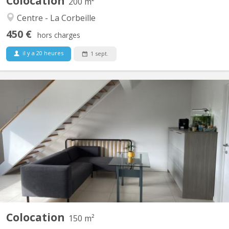
Colocation
200 m²
Centre - La Corbeille
450 €
hors charges
il y a 20 heures
1 sept.
KN 4649
Très grand duplex récent situé Rue juppin 25 à Salzinnes.
Colocation plutôt calme, sérieuse car le duplex se situe dans un
immeuble de standing. Deux chambres de disponibles pour
septembre 2026 dont une grande avec dressing privé. Il y a une
salle-de-douche, une salle-de-bain, deux wc, une...
Colocation
150 m²