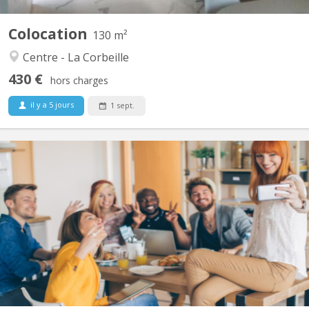
Colocation
130 m²
Centre - La Corbeille
430 €
hors charges
il y a 5 jours
1 sept.
KN 3937
Salut, On cherche encore deux colocataires à partir du 1er
septembre pour compléter notre résidence +/- 250 m² située au
centre de Namur (quartier Salzinnes) à proximité de l’hôpital st-
Elisabeth et du Colruyt. La maison comprend 5 colocataires
(jeunes travailleurs ou étudiant en dernière année...