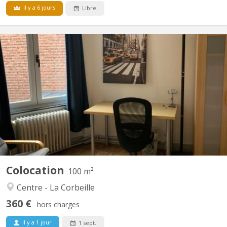
il y a 6 jours
Libre
KN 5284
Appartement trois chambres toutes libres avec un lavabo dans
chaque chambre- , outre une sddouche à partager- Situé au
centre, rue des Croisiers en face du SPÄR, proche de la gare, des
commerces Appartement situé au 3ème étage d'un immeuble
tres CALME comprenant un appartement par étage Bail du...
Colocation
100 m²
Centre - La Corbeille
360 €
hors charges
il y a 1 jour
1 sept.