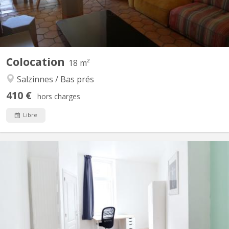
Colocation
18 m²
Salzinnes / Bas prés
410 €
hors charges
Libre
KN 5821
Disponible à partir de septembre 2026 Belle chambre lumineuse
de 11 m² (chambre 1, au rez de chaussée) à louer dans une
maison entièrement rénovée en 2024, au 68 rue Saint-Donat à
Saint-Servais (5002 Namur). Colocation conviviale de 4
personnes, parquet au sol, PEB C. La chambre est entièrement...