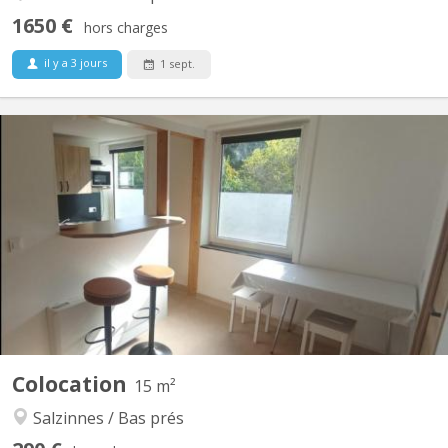
1650 €
hors charges
il y a 3 jours
1 sept.
KN 5642
Chambre meublée dans colocation étudiante, exclusivement
féminine. Bâtiment rénové. Double vitrage. Sur 2 étages, 2
chambres par étage. Au total : 2 wc, 3 éviers, 1 douche, 1 cuisine,
1 espace repas/détente. Places de parking gratuites devant le
logement. Sécurité : Porte entrée blindée,...
Colocation
15 m²
Salzinnes / Bas prés