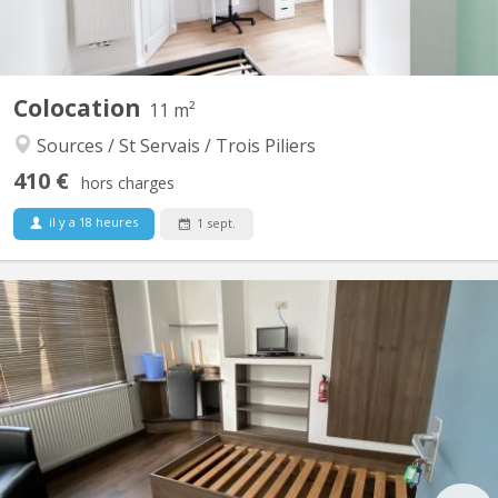
Colocation
11 m²
Sources / St Servais / Trois Piliers
410 €
hors charges
il y a 18 heures
1 sept.
KN 5600
1 Chambre est encore disponible dans un kot de 4 chambres, en
plein centre de Namur. Située dans le quartier paisible, est un kot
meublé comprenant une cuisine équipée, un salon commun, ainsi
que 2 salles de bain partagées rénovées en 2024. Le loyer pour
une chambre est de 420 €, auxquels...