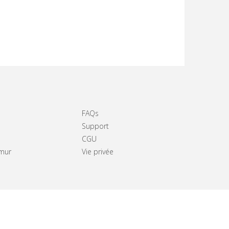
FAQs
Support
CGU
amur
Vie privée