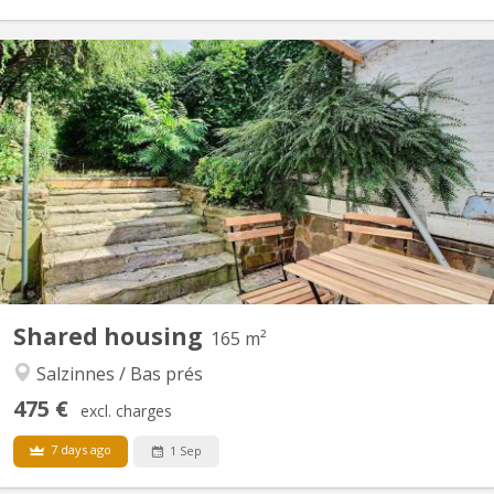
KN 4552
Colocation rénovée à Salzinnes (Namur) - IL RESTE 1 grande
chambre disponible. Maison entièrement rénovée en 2023 (PEB
C), située Avenue de Marlagne 77, à deux pas de la Clinique
Sainte-Elisabeth, du département paramédical Hénallux et à
quelques minutes du centre-ville. ✨ La maison (165 m²)...
Shared housing
165 m²
Salzinnes / Bas prés
475 €
excl. charges
7 days ago
1 Sep