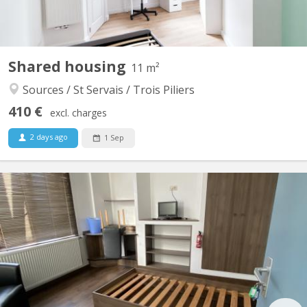
Shared housing
11 m²
Sources / St Servais / Trois Piliers
410 €
excl. charges
2 days ago
1 Sep
KN 5600
12, Rue de l’Etoile, 5000 Namur Centre – La Corbeille Kot
Collocation pour étudiants idéalement situés, dans le centre ville
proche de la gare dans un endroit calme et clair. Proximité de
l’Université Notre Dame de la Paix, et des Hautes Ecoles (HEAJ,
ESPENA, bus,... ). Kot(s) en très bon...