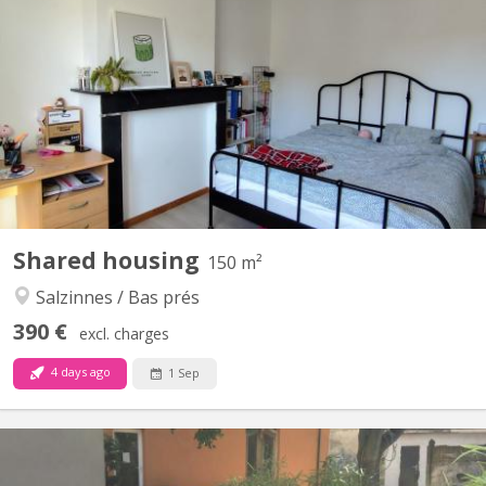
🏡 chambre colocation salzinnes Une chambre disponible dans
une colocation féminine étudiante à Salzinnes, disponible à partir
du 1er septembre 2026 ! 🙂 - Chambre de 16m² - 2 salles de bain,
à partager avec 3 autres colocataires - Chambre située au 2eme
étage La colocation: - Maison avec jardin...
Shared housing
150 m²
Salzinnes / Bas prés
390 €
excl. charges
4 days ago
1 Sep
KN 145