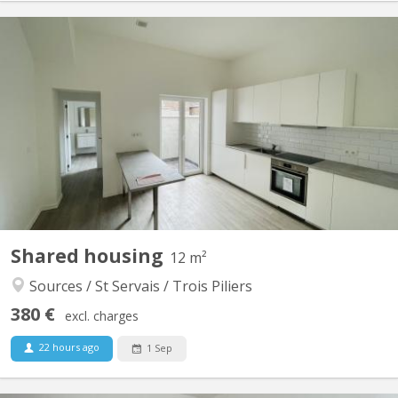
KN 5734
📍 3 chambres disponibles dans une agréable colocation à Saint-
Servais Vous recherchez une colocation calme, moderne et
idéalement située à proximité du centre de Namur ? Cette
colocation est faite pour vous ! Située Rue de Gembloux 97 à
5002 Saint-Servais, à seulement 10 minutes à pied de la gare...
Shared housing
12 m²
Sources / St Servais / Trois Piliers
380 €
excl. charges
22 hours ago
1 Sep