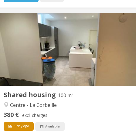
KN 4612
RUE DES BRASSEURS 7, 5000 NAMUR: Immeuble composé de 3
appartements “colocation” et 1 studio-duplex.. Chaque logement
est spacieux, lumineux et entièrement rénové. La plupart ont une
vue Meuse- citadelle. Bâtiment situé en plein cœur de ville, dans
le quartier très prisé des brasseurs. A 2 pas du...
Shared housing
100 m²
Centre - La Corbeille
380 €
excl. charges
1 day ago
Available