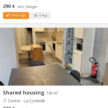
290 €
excl. charges
5 hours ago
15 Aug
KN 4393
Dans le centre de Namur Rue Galliot 18. Disponible uniquement
pour jeunes travailleurs !!! Pas d'étudiant svp!!! Reste une
chambres meublée avec evier , 2 wc et 2 douches communes
pour 4 chambres Immeuble rénové . Les charges (eau-gaz-
électricité), le mobilier et internet via wifi ou câble...
Shared housing
130 m²
Centre - La Corbeille