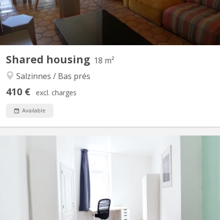
Shared housing
18 m²
Salzinnes / Bas prés
410 €
excl. charges
Available
KN 5821
Disponible à partir de septembre 2026 Belle chambre lumineuse
de 11 m² (chambre 1, au rez de chaussée) à louer dans une
maison entièrement rénovée en 2024, au 68 rue Saint-Donat à
Saint-Servais (5002 Namur). Colocation conviviale de 4
personnes, parquet au sol, PEB C. La chambre est entièrement...