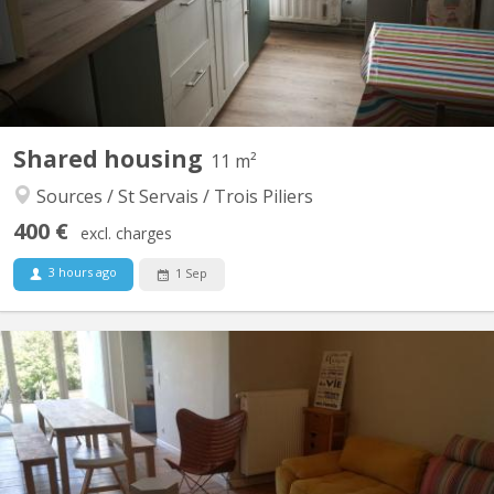
Shared housing
11 m²
Sources / St Servais / Trois Piliers
400 €
excl. charges
3 hours ago
1 Sep
KN 5559
🙋‍♀️ Colocation 2 chambres disponibles à Namur (Salzinnes) –
Pour jeunes travailleurs & étudiants 📍 Namur - Salzinnes 📅
Disponible à partir du 1er septembre 2025 🔗 Infos + visites
virtuelles : 📩 Contact par message privé 🏡 À propos de la
maison Spacieuse maison de maître entièrement rénovée,...