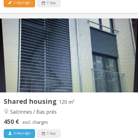
2 days ago
1 Sep
KN 5857
Très beau duplex comprenant 3 chambres dont une avec un coin
douche/évier privé, un séjour, une cuisine équipée, une salle de
bains, 2 wc
Shared housing
120 m²
Salzinnes / Bas prés
450 €
excl. charges
4 days ago
1 Sep