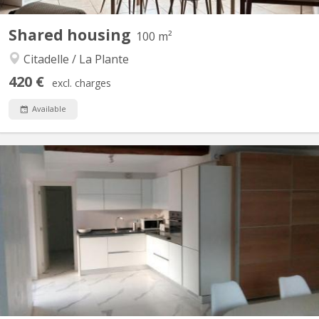
Shared housing
100 m²
Citadelle / La Plante
420 €
excl. charges
Available
KN 5223
Dans un immeuble rénové, Il reste une chambre dans cet
appartement moderne et chic de quatre chambres avec douche
et meuble de bains individuels. L'appartement est composé d'un
beau séjour bien lumineux donnant sur une terrasse de +/- 8m²
et incluant la cuisine moderne avec électroménagers AEG...