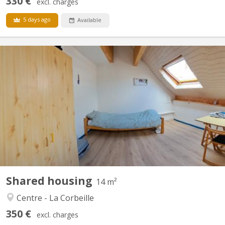
330 €
excl. charges
5 days ago
Available
KN 3396
2 chambres disponibles dans un communautaire, charges
comprises, location 12 mois , lumineux, coté jardin, au calme ,
propice à l’étude, dans le centre de Namur Grand comu, cuisine,
wc, douche, à 7 min a pieds de la gare et des facultés. PAS DE
DOMICILIATION
Shared housing
14 m²
Centre - La Corbeille
350 €
excl. charges