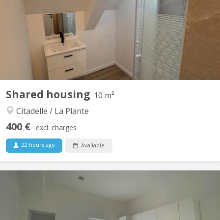
✨ Vous cherchez une colocation spacieuse, moderne et avec une
vue exceptionnelle ? Ne cherchez plus ! Situé Rue Notre-Dame à
Namur, au cœur d’une petite copropriété entièrement rénovée
de seulement 10 appartements, ce superbe appartement...
Shared housing
10 m²
Citadelle / La Plante
400 €
excl. charges
22 hours ago
Available
KN 5827
📍 Situé Rue de Gembloux 97 à Saint-Servais (5002), ce duplex
spacieux propose 3 chambres disponibles dans une colocation