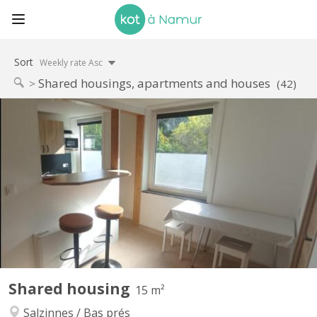
Sort
Weekly rate Asc
Shared housings, apartments and houses
(42)
KN 5642
Chambre meublée dans colocation étudiante, exclusivement
féminine. Bâtiment rénové. Double vitrage. Sur 2 étages, 2
chambres par étage. Au total : 2 wc, 3 éviers, 1 douche, 1 cuisine,
1 espace repas/détente. Places de parking gratuites devant le
logement. Sécurité : Porte entrée blindée,...
Shared housing
15 m²
Salzinnes / Bas prés