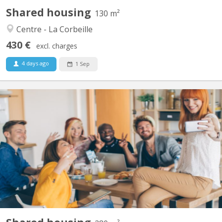
Shared housing
130 m²
Centre - La Corbeille
430 €
excl. charges
4 days ago
1 Sep
KN 3937
Salut, On cherche encore deux colocataires à partir du 1er
septembre pour compléter notre résidence +/- 250 m² située au
centre de Namur (quartier Salzinnes) à proximité de l’hôpital st-
Elisabeth et du Colruyt. La maison comprend 5 colocataires
(jeunes travailleurs ou étudiant en dernière année...