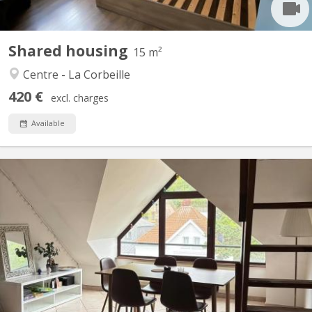
Shared housing
15 m²
Centre - La Corbeille
420 €
excl. charges
Available
KN 5834
Une chambre se libère dans une chouette colocation composée
de 3 personnes (dont 2 étudiants en 3e Bachelier) au sein d’un
appartement à Salzinnes rue Antoine Del Marmol. L’appartement
est entièrement full équipé et se situe au 4e étage d’un immeuble
muni d’un ascenseur. - les équipements...