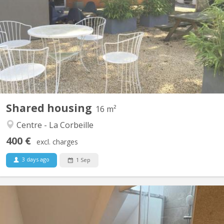
3 kots disponibles (sans domiciliation) à partir du 01 septembre
2026 - 12 étudiants(es) dans une maison de maître: 2 UNamur
Vétérinaire, 1 UNamur Médecine, 2 UNamur Philo, 1 Henalux, 1
ESA Int Business, 2 Albert Jacquart, tous sérieux et calmes 👌
Agrées aux normes de sécurité, de logement et...
Shared housing
16 m²
Centre - La Corbeille
400 €
excl. charges
3 days ago
1 Sep
KN 5823
🏡 la colocation que tout le monde va s’ARRACHER À NAMUR ! 🌇