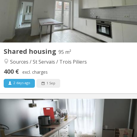
de 4 personnes (1 chambre déjà occupée). 💰 Loyers : �•
Chambre 1 : 375€�• Chambre 2 : 385€�• Chambre 3 : 395€�➕
5€ de charges communes�➕ Environ 80€/mois/personne pour
les...
Shared housing
95 m²
Sources / St Servais / Trois Piliers
400 €
excl. charges
2 days ago
1 Sep
KN 5889
A duplex room for rent on the second floor of a house in Namur
St -Servais. Very quiet streetwith everything nearby. Internationals
students, research or workers welcome.