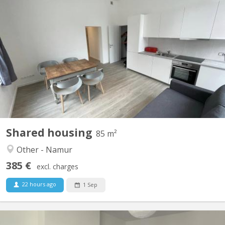
KN 5181
🏠 À Louer : 1 Chambres en Colocation à Saint-Servais, Namur
🏠 📍 Localisation : Situé à l'entrée de Saint-Servais à Namur, Rue
de Gembloux, à deux pas de la gare 🚆 et en face de la Belfius de
Saint-Servais 🏦. 🛋️ L'appartement : Superficie totale de 85 m² +
cour intérieure 🌿 Immeuble entièrement...
Shared housing
85 m²
Other - Namur
385 €
excl. charges
22 hours ago
1 Sep
KN 5778