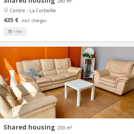
Shared housing
280 m²
Centre - La Corbeille
435 €
excl. charges
1 Sep
KN 2575
Colocation au design très soigné conçu par une architecte
d'intérieur dans un bâtiment entièrement rénové situé rue
Eugène Hambursin à Namur. Chambres très lumineuses. Cette
colocation, à proximité de toutes les commodités, est
entièrement équipée: - cuisine super équipée - salon meublé -...
Shared housing
200 m²