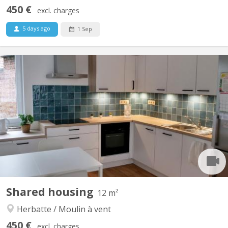
450 €
excl. charges
5 days ago
1 Sep
KN 4748
This fully furnished 120m² house renovated in 2021 and 2022 will
delight students and workers looking for a spacious and friendly
place to live. One of the rooms will be free on the 20th of July. It
might be possible to enter the house before that date, depending
on an agreement between the...
Shared housing
12 m²
Herbatte / Moulin à vent
450 €
excl. charges