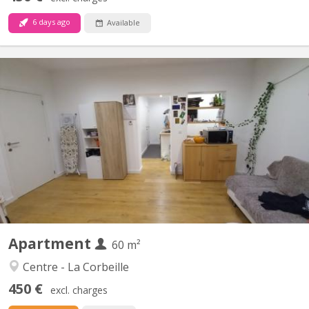
6 days ago
Available
KN 5742
RECHERCHE UN. E COLOCATAIRE C’est un appartement 8 pièces:
deux chambres, avec un grand salon- salle à manger, une cuisine
équipée, un WC, une salle de bain et un débarras. Il n’est pas
entièrement meublé mais il y a le nécessaire : table et chaises
dans le salon ; lit, bureau et garde-robe dans...
Apartment
60 m²
Centre - La Corbeille
450 €
excl. charges