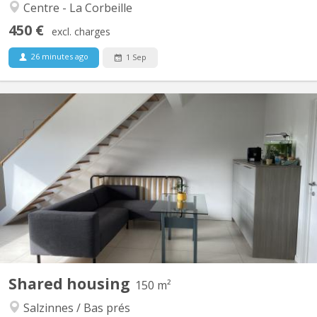
Centre - La Corbeille
450 €
excl. charges
26 minutes ago
1 Sep
KN 4649
Très grand duplex récent situé Rue juppin 25 à Salzinnes.
Colocation plutôt calme, sérieuse car le duplex se situe dans un
immeuble de standing. Deux chambres de disponibles pour
septembre 2026 dont une grande avec dressing privé. Il y a une
salle-de-douche, une salle-de-bain, deux wc, une...
Shared housing
150 m²
Salzinnes / Bas prés