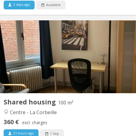
2 days ago
Available
KN 5284
Appartement trois chambres toutes libres avec un lavabo dans
chaque chambre- , outre une sddouche à partager- Situé au
centre, rue des Croisiers en face du SPÄR, proche de la gare, des
commerces Appartement situé au 3ème étage d'un immeuble
tres CALME comprenant un appartement par étage Bail du...
Shared housing
100 m²
Centre - La Corbeille
360 €
excl. charges
21 hours ago
1 Sep