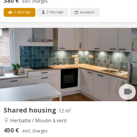
380 €
excl. charges
2 days ago
2 days ago
Available
KN 4748
This fully furnished 120m² house renovated in 2021 and 2022 will
delight students and workers looking for a spacious and friendly
place to live. One of the rooms will be free on the 20th of July. It
might be possible to enter the house before that date, depending
on an agreement between the...
Shared housing
12 m²
Herbatte / Moulin à vent
450 €
excl. charges