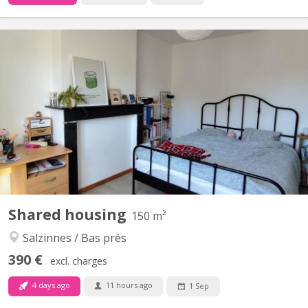
KN 5778
🏡 chambre colocation salzinnes Une chambre disponible dans
une colocation féminine étudiante à Salzinnes, disponible à partir
du 1er septembre 2026 ! 🙂 - Chambre de 16m² - 2 salles de bain,
à partager avec 3 autres colocataires - Chambre située au 2eme
étage La colocation: - Maison avec jardin...
Shared housing
150 m²
Salzinnes / Bas prés
390 €
excl. charges
4 days ago
11 hours ago
1 Sep