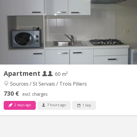
Appartement 2 chambres. lumineux et entièrement meublé.
Cuisine et sdb privées. À côté de l henalux Uniquement pour
étudiant(e)s
Apartment
60 m²
Sources / St Servais / Trois Piliers
730 €
excl. charges
2 days ago
7 hours ago
1 Sep