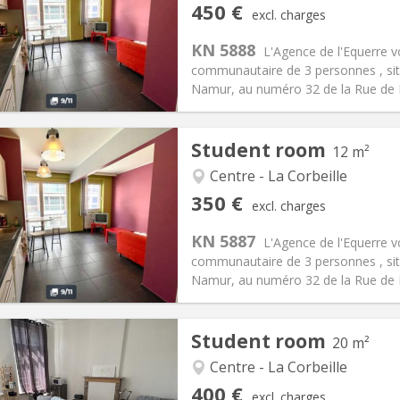
iation:
Allowed
Private rooms:
3
450 €
excl. charges
n:
12 months
Surface:
24 m
2
s:
80 €
Kitchen:
Shared kitchen
KN 5888
L'Agence de l'Equerre 
50 €
Bathroom:
Shared bathroom
communautaire de 3 personnes , sit
ical Info
Arrangement
Namur, au numéro 32 de la Rue de Bru
Student room
12 m²
Centre - La Corbeille
iation:
Allowed
Private rooms:
3
350 €
excl. charges
n:
12 months
Surface:
12 m
2
s:
80 €
Kitchen:
Shared kitchen
KN 5887
L'Agence de l'Equerre 
50 €
Bathroom:
Shared bathroom
communautaire de 3 personnes , sit
ical Info
Arrangement
Namur, au numéro 32 de la Rue de Bru
Student room
20 m²
Centre - La Corbeille
iation:
Allowed
Private rooms:
1
400 €
excl. charges