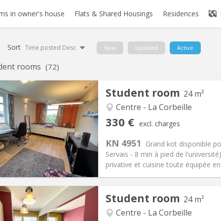
s in owner's house
Flats & Shared Housings
Residences
Sort
Time posted Desc
New
Updated
Active
dent rooms
(72)
Student room
24 m²
Centre - La Corbeille
iation:
No
Private rooms:
1
330 €
excl. charges
n:
12 months
Surface:
24 m
2
s:
100 €
Kitchen:
Shared kitchen
KN 4951
Grand kot disponible po
30 €
Bathroom:
Private bathroom
Servais - 8 min à pied de l'universit
ical Info
Arrangement
privative et cuisine toute équipée en 
Student room
24 m²
Centre - La Corbeille