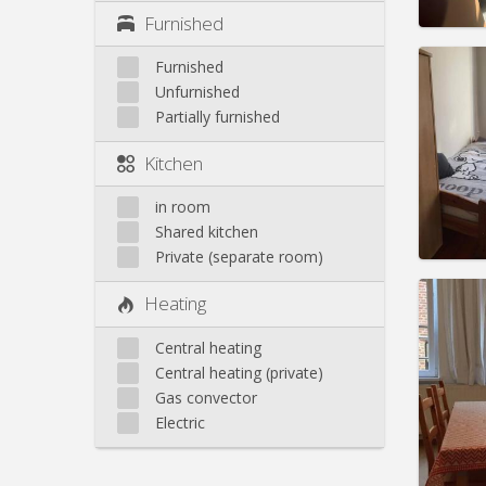
Furnished
Furnished
Unfurnished
Partially furnished
Domicil
Duratio
Kitchen
Charge
Rent:
2
in room
Pract
Shared kitchen
Private (separate room)
Heating
Central heating
Domicil
Central heating (private)
Duratio
Gas convector
Charge
Rent:
3
Electric
Pract