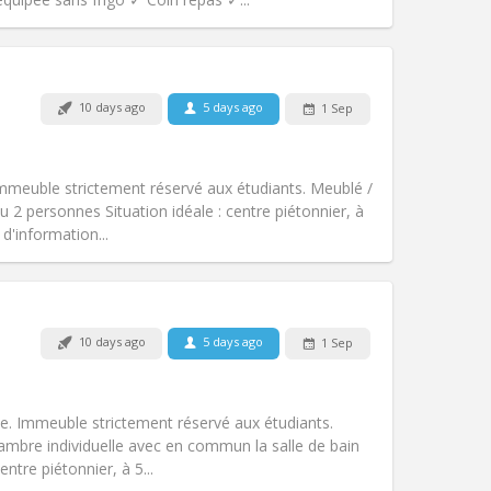
10 days ago
5 days ago
1 Sep
Pets:
No
Smoking:
Non-smoking
Access for disabled:
No
mmeuble strictement réservé aux étudiants. Meublé /
Atmosphere:
Calm, warm, studious
u 2 personnes Situation idéale : centre piétonnier, à
Other
d'information...
Pets:
No
10 days ago
5 days ago
1 Sep
Smoking:
Non-smoking
Access for disabled:
No
community
e. Immeuble strictement réservé aux étudiants.
Atmosphere:
Calm, warm, studious,
bre individuelle avec en commun la salle de bain
Other
entre piétonnier, à 5...