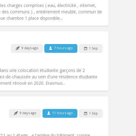
Access for disabled:
No
tes charges comprises ( eau, électricité , internet,
Atmosphere:
Community, warm
e des communs ) , entièrement meublé, commun de
Other
ue chambre 1 place disponible...
9 days ago
7 hours ago
1 Sep
Pets:
No
Smoking:
Non-smoking
Access for disabled:
No
dans une colocation étudiante garçons de 2
Atmosphere:
Studious
rez-de-chaussée au sein d'une résidence étudiante
Other
ement rénové en 2020. Erasmus...
9 days ago
11 hours ago
1 Sep
Pets:
No
Smoking:
Non-smoking
Access for disabled:
No
 au 1 étage , a l'arrière du bâtiment, cuisine