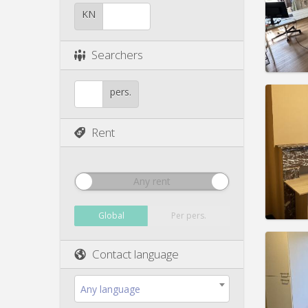
Duratio
Charge
KN
Rent:
4
Pract
Searchers
pers.
Rent
Domicil
Duratio
Charge
Rent:
3
Any rent
Pract
Global
Per pers.
Contact language
Domicil
Any language
Duratio