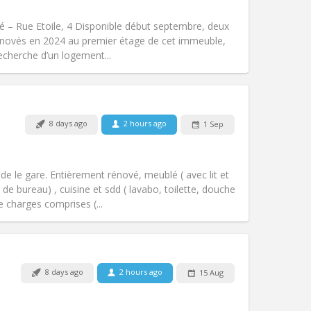
Access for disabled:
No
warm, studious
 – Rue Etoile, 4 Disponible début septembre, deux
Atmosphere:
Community, calm,
énovés en 2024 au premier étage de cet immeuble,
Other
recherche d’un logement...
8 days ago
2 hours ago
1 Sep
Pets:
No
Smoking:
Non-smoking
Access for disabled:
No
de le gare. Entièrement rénové, meublé ( avec lit et
Atmosphere:
Community
de bureau) , cuisine et sdd ( lavabo, toilette, douche
Other
charges comprises (...
8 days ago
2 hours ago
15 Aug
Pets:
No
Smoking:
Non-smoking