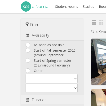
Student rooms
Studios
Room
Filters
Stu
Availability
As soon as possible
Start of Fall semester 2026
(around September)
Domicil
Duratio
Start of Spring semester
Charge
2027 (around February)
Rent:
3
Other
Pract
Duration