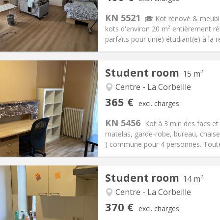
n:
12 months
Surface:
20 m
2
s:
120 €
Kitchen:
Shared kitchen
KN 5521
🎓 Kot rénové & meublé
00 €
Bathroom:
Shared bathroom
kots d'environ 20 m² entièrement r
ical Info
Arrangement
parfaits pour un(e) étudiant(e) à la 
Student room
15 m²
Centre - La Corbeille
iation:
No
Private rooms:
1
365 €
excl. charges
n:
12 months
Surface:
15 m
2
s:
130 €
Kitchen:
Shared kitchen
KN 5456
Kot à 3 min des facs et 
65 €
Bathroom:
Shared bathroom
matelas, garde-robe, bureau, chaise 
ical Info
Arrangement
) commune pour 4 personnes. Toute 
Student room
14 m²
Centre - La Corbeille
iation:
No
Private rooms:
1
370 €
excl. charges
n:
12 months
Surface:
14 m
2