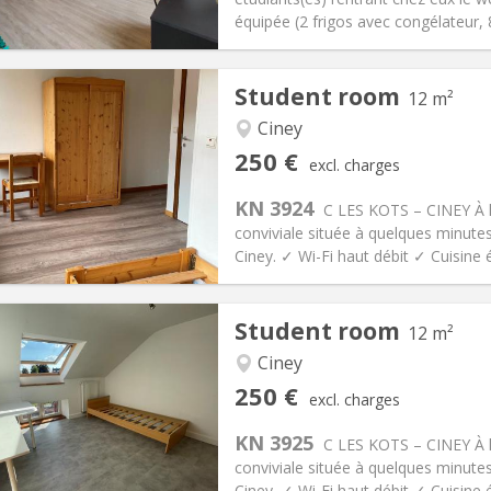
ical Info
Arrangement
équipée (2 frigos avec congélateur, 8 
Student room
12 m²
Ciney
iation:
No
Private rooms:
1
250 €
excl. charges
n:
11 months
Surface:
12 m
2
s:
115 €
Kitchen:
Shared kitchen
KN 3924
C LES KOTS – CINEY À 
50 €
Bathroom:
Private bathroom
conviviale située à quelques minutes 
ical Info
Arrangement
Ciney. ✓ Wi-Fi haut débit ✓ Cuisine
Student room
12 m²
Ciney
iation:
No
Private rooms:
1
250 €
excl. charges
n:
11 months
Surface:
12 m
2
s:
95 €
Kitchen:
Shared kitchen
KN 3925
C LES KOTS – CINEY À 
50 €
Bathroom:
Shared bathroom
conviviale située à quelques minutes 
ical Info
Arrangement
Ciney. ✓ Wi-Fi haut débit ✓ Cuisine 