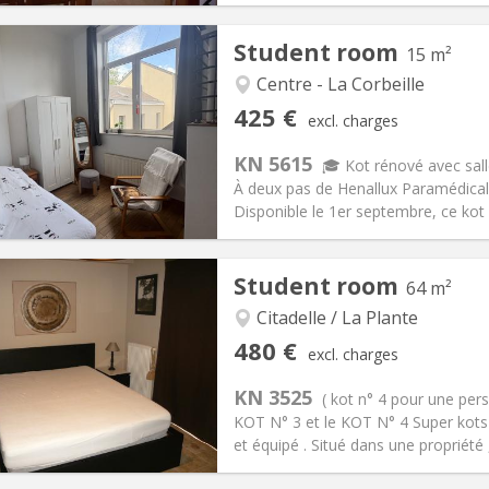
Student room
15 m²
Centre - La Corbeille
iation:
Allowed
Private rooms:
2
425 €
excl. charges
n:
12 months
Surface:
15 m
2
s:
120 €
Kitchen:
Shared kitchen
KN 5615
🎓 Kot rénové avec sall
25 €
Bathroom:
Private bathroom
À deux pas de Henallux Paramédical,
ical Info
Arrangement
Disponible le 1er septembre, ce kot 
Student room
64 m²
Citadelle / La Plante
iation:
No
Private rooms:
2
480 €
excl. charges
n:
11 months
Surface:
64 m
2
s:
60 €
Kitchen:
Shared kitchen
KN 3525
( kot n° 4 pour une per
80 €
Bathroom:
Private bathroom
KOT N° 3 et le KOT N° 4 Super kots
ical Info
Arrangement
et équipé . Situé dans une propriété , 