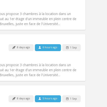
Smoking:
Non-smoking
Access for disabled:
No
community
vous propose 3 chambres à la location dans un
Atmosphere:
Calm, studious, warm,
ué au 1er étage d'un immeuble en plein centre de
Other
xelles, juste en face de l'Université...
Pets:
No
8 days ago
6 hours ago
1 Sep
Smoking:
Non-smoking
Access for disabled:
No
warm, studious
vous propose 3 chambres à la location dans un
Atmosphere:
Community, calm,
ué au 1er étage d'un immeuble en plein centre de
Other
xelles, juste en face de l'Université...
Pets:
No
8 days ago
5 hours ago
1 Sep
Smoking:
Non-smoking