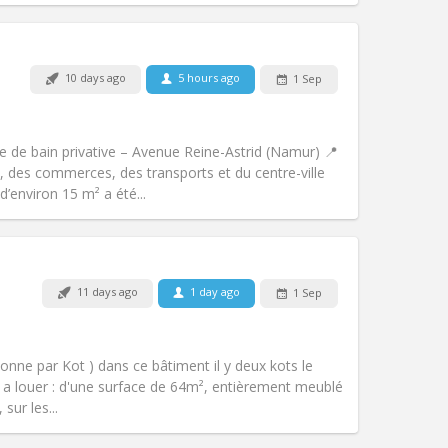
Pets:
No
10 days ago
5 hours ago
1 Sep
Smoking:
Non-smoking
Access for disabled:
No
calm, warm
e de bain privative – Avenue Reine-Astrid (Namur) 📍
Atmosphere:
Community, studious,
 des commerces, des transports et du centre-ville
Other
d’environ 15 m² a été...
Pets:
No
11 days ago
1 day ago
1 Sep
Smoking:
Non-smoking
Access for disabled:
No
community
sonne par Kot ) dans ce bâtiment il y deux kots le
Atmosphere:
Calm, warm, studious,
 a louer : d'une surface de 64m², entièrement meublé
Other
sur les...