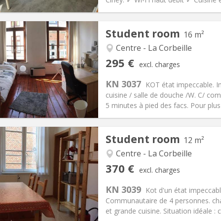
Student room
16 m²
Centre - La Corbeille
iation:
No
Private rooms:
1
295 €
excl. charges
n:
12 months
Surface:
16 m
2
s:
45 €
Kitchen:
Shared kitchen
KN 3037
KOT état impeccable. I
95 €
Bathroom:
Shared bathroom
cuisine / salle de douche /W. C/ com
ical Info
Arrangement
5 minutes à pied des facs. Pour plus 
Student room
12 m²
Centre - La Corbeille
iation:
No
Private rooms:
1
370 €
excl. charges
n:
12 months
Surface:
12 m
2
s:
50 €
Kitchen:
Shared kitchen
KN 3039
Kot d'un état impeccabl
70 €
Bathroom:
Shared bathroom
Communautaire de 4 personnes. cham
ical Info
Arrangement
et grande cuisine. Situation idéale : c