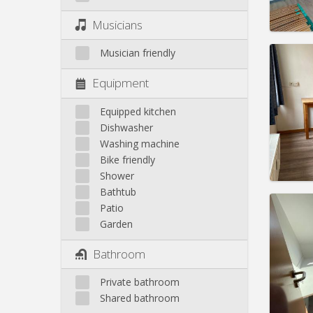
Pract
Musicians
Musician friendly
Equipment
Domicil
Duratio
Equipped kitchen
Charge
Dishwasher
Rent:
2
Washing machine
Bike friendly
Pract
Shower
Bathtub
Patio
Garden
Domicil
Bathroom
Duratio
Charge
Private bathroom
Rent:
2
Shared bathroom
Pract