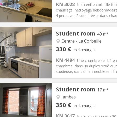
s:
120 €
Kitchen:
Shared kitchen
KN 3028
Kot centre corbeille tou
70 €
Bathroom:
Shared bathroom
chauffage, nettoyage hebdomadair
ical Info
Arrangement
4 pers avec 2 sdd et évier dans chaq
Student room
40 m²
Centre - La Corbeille
iation:
No
Private rooms:
2
330 €
excl. charges
n:
12 months, 5-6 months
Surface:
40 m
2
s:
65 €
Kitchen:
Shared kitchen
KN 4494
Une chambre se libère 
30 €
Bathroom:
Shared bathroom
chambres, dans un duplex situé au 
ical Info
Arrangement
studieuse, dans un immeuble entièr
Student room
17 m²
Jambes
iation:
With conditions
Private rooms:
2
350 €
excl. charges
n:
12 months
Surface:
17 m
2
s:
65 €
Kitchen:
Shared kitchen
KN 3617
Kot meublé numéro 30/11