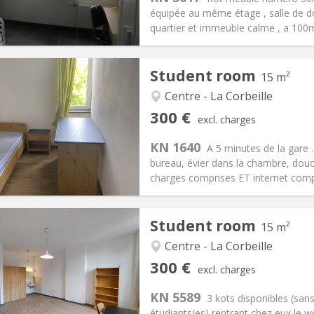
50 €
Bathroom:
Private bathroom
équipée au même étage , salle de do
ical Info
Arrangement
quartier et immeuble calme , a 100
Student room
15 m²
Centre - La Corbeille
iation:
Allowed
Private rooms:
1
300 €
excl. charges
n:
12 months
Surface:
15 m
2
s:
100 €
Kitchen:
Shared kitchen
KN 1640
A 5 minutes de la gare .
00 €
Bathroom:
Shared bathroom
bureau, évier dans la chambre, dou
ical Info
Arrangement
charges comprises ET internet comp
Student room
15 m²
iation:
No
Centre - La Corbeille
s
Private rooms:
1
300 €
excl. charges
n:
12 months, 11 months, 10
Surface:
15 m
2
s:
90 €
Kitchen:
Shared kitchen
KN 5589
3 kots disponibles (san
00 €
Bathroom:
Shared bathroom
étudiants(es) rentrant chez eux le 