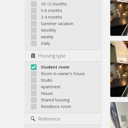
Domicil
10-12 months
Duratio
5-6 months
Charge
3-4 months
Rent:
4
Summer vacation
Pract
Monthly
weekly
Daily
Housing type
Domicil
Duratio
Student room
Charge
Room in owner's house
Rent:
3
Studio
Apartment
Pract
House
Shared housing
Residence room
Reference
Domicil