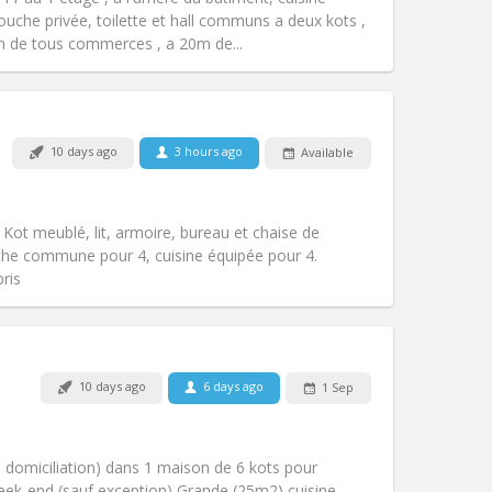
Atmosphere:
Studious
uche privée, toilette et hall communs a deux kots ,
Other
m de tous commerces , a 20m de...
10 days ago
3 hours ago
Available
Pets:
No
Smoking:
Non-smoking
Access for disabled:
No
 Kot meublé, lit, armoire, bureau et chaise de
Atmosphere:
Calm
che commune pour 4, cuisine équipée pour 4.
Other
ris
10 days ago
6 days ago
1 Sep
Pets:
No
Smoking:
Non-smoking
Access for disabled:
No
s domiciliation) dans 1 maison de 6 kots pour
Atmosphere:
Calm
week-end (sauf exception) Grande (25m2) cuisine