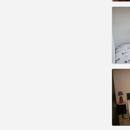
Domicil
Duratio
Charge
Rent:
4
Pract
Domicil
Duratio
Charge
Rent:
4
Pract