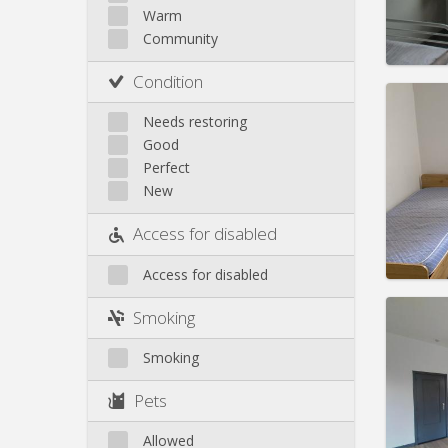
Rent:
3
Warm
Pract
Community
Condition
Needs restoring
Good
Domicil
Perfect
Duratio
New
Charge
Rent:
3
Access for disabled
Pract
Access for disabled
Smoking
Domicil
Smoking
month
Duratio
Pets
Charge
Rent:
3
Allowed