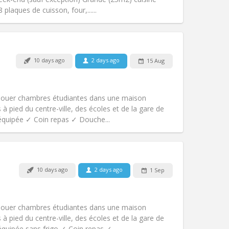
Other
plaques de cuisson, four,......
10 days ago
2 days ago
15 Aug
Pets:
No
Smoking:
Non-smoking
Access for disabled:
No
louer chambres étudiantes dans une maison
Atmosphere:
Studious, community
à pied du centre-ville, des écoles et de la gare de
Other
 équipée ✓ Coin repas ✓ Douche...
10 days ago
2 days ago
1 Sep
Pets:
No
Smoking:
Non-smoking
Access for disabled:
No
louer chambres étudiantes dans une maison
Atmosphere:
Community, studious
à pied du centre-ville, des écoles et de la gare de
Other
équipée sans frigo ✓ Coin repas ✓...