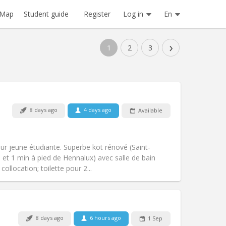
Register
Log in
En
Map
Student guide
›
1
2
3
Pets:
No
8 days ago
4 days ago
Available
Smoking:
Non-smoking
Access for disabled:
No
warm, studious
ur jeune étudiante. Superbe kot rénové (Saint-
Atmosphere:
Calm, community,
é) et 1 min à pied de Hennalux) avec salle de bain
Other
collocation; toilette pour 2...
Pets:
No
8 days ago
6 hours ago
1 Sep