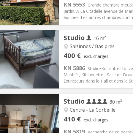
KN 5553
Grande chambre meublée
00 €
Bathroom:
Private bathroom
jardin. A La Citadelle avenue de Mar
ical Info
Arrangement
équipée. Les autres chambres sont u
Studio
16 m²
iation:
Allowed
Salzinnes / Bas prés
s, 5-6 months
Private rooms:
1
400 €
excl. charges
n:
12 months, 11 months, 10
Surface:
16 m
2
s:
75 €
Kitchen:
in room
KN 5886
Studio/Kot entre l'Univer
00 €
Bathroom:
Private bathroom
Meublé , Kitchenette , Salle de Dou
ical Info
Arrangement
Extincteurs dans le Hall et dans le S
Studio
80 m²
Centre - La Corbeille
iation:
No
Private rooms:
1
410 €
excl. charges
n:
12 months
Surface:
80 m
2
s:
40 € (1 pers.)
Kitchen:
Shared kitchen
KN 5819
Recherche de colocatair
10 € (1 pers.)
Bathroom:
Shared bathroom