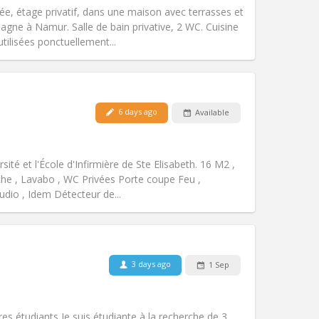
, étage privatif, dans une maison avec terrasses et
Atmosphere:
Calm, warm, studious
lagne à Namur. Salle de bain privative, 2 WC. Cuisine
Other
tilisées ponctuellement...
Pets:
Allowed
6 days ago
Available
Smoking:
Smoking ok
Access for disabled:
No
calm, studious
sité et l'École d'Infirmière de Ste Elisabeth. 16 M2 ,
Atmosphere:
Warm, community,
che , Lavabo , WC Privées Porte coupe Feu ,
Other
tudio , Idem Détecteur de...
Pets:
No
3 days ago
1 Sep
Smoking:
Non-smoking
Access for disabled:
No
studious, calm
es étudiants Je suis étudiante à la recherche de 3
Atmosphere:
Community, warm,