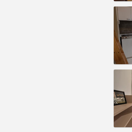
Domicil
Duratio
Charge
Rent:
4
Pract
Domicil
Duratio
Charge
Rent:
4
Pract