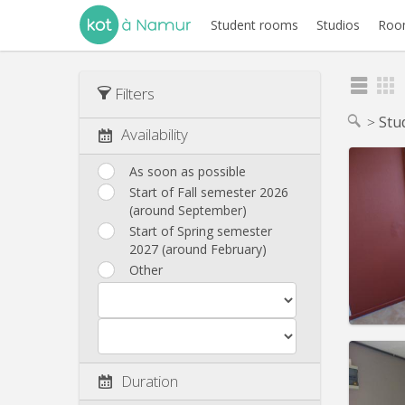
Student rooms
Studios
Room
Filters
Stu
Availability
As soon as possible
Start of Fall semester 2026
(around September)
Domicil
Duratio
Start of Spring semester
Charge
2027 (around February)
Rent:
3
Other
Pract
Duration