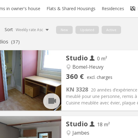
s in owner's house
Flats & Shared Housings
Residences
Sort
Weekly rate Asc
New
Updated
Active
dios
(37)
Studio
0 m²
Bomel-Heuvy
iation:
No
Private rooms:
1
360 €
excl. charges
n:
12 months
Surface:
0 m
2
s:
110 €
Kitchen:
in room
KN 3328
20 années d’expérience 
60 €
Bathroom:
Private bathroom
meublé pour une personne, remis à
ical Info
Arrangement
Cuisine meublée avec évier, plaque él
Studio
18 m²
Jambes