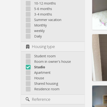
Domicil
10-12 months
Duratio
5-6 months
Charge
3-4 months
Rent:
3
Summer vacation
Pract
Monthly
weekly
Daily
Housing type
Domicil
Duratio
Student room
Charge
Room in owner's house
Rent:
3
Studio
Apartment
Pract
House
Shared housing
Residence room
Reference
Domicil
Duratio