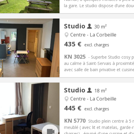
ical Info
Arrangement
la gare. Le studio dispose d’une douc
Studio
30 m²
Centre - La Corbeille
iation:
With conditions
Private rooms:
2
435 €
excl. charges
n:
12 months
Surface:
30 m
2
s:
100 €
Kitchen:
Private (separate roo
KN 3025
- Superbe Studio cosy p
35 €
Bathroom:
Private bathroom
au calme à Saint-Servais à proximité 
ical Info
Arrangement
avec salle de bain privative et cuisine
Studio
18 m²
Centre - La Corbeille
iation:
No
Private rooms:
1
445 €
excl. charges
n:
12 months
Surface:
18 m
2
s:
125 €
Kitchen:
in room
KN 5770
Studio plein centre à 5
45 €
Bathroom:
Private bathroom
meublé ( avec lit et matelas, garde-
ical Info
Arrangement
chaises) , équipé d'une cuisine et d'un