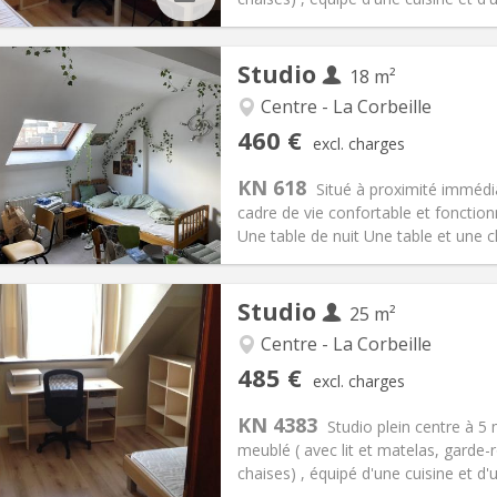
Studio
18 m²
Centre - La Corbeille
iation:
No
Private rooms:
2
460 €
excl. charges
n:
12 months
Surface:
18 m
2
s:
75 €
Kitchen:
in room
KN 618
Situé à proximité immédia
60 €
Bathroom:
Private bathroom
cadre de vie confortable et fonction
ical Info
Arrangement
Une table de nuit Une table et une c
Studio
25 m²
Centre - La Corbeille
iation:
No
Private rooms:
2
485 €
excl. charges
n:
12 months
Surface:
25 m
2
s:
120 €
Kitchen:
Private (separate roo
KN 4383
Studio plein centre à 5
85 €
Bathroom:
Private bathroom
meublé ( avec lit et matelas, garde-
ical Info
Arrangement
chaises) , équipé d'une cuisine et d'un