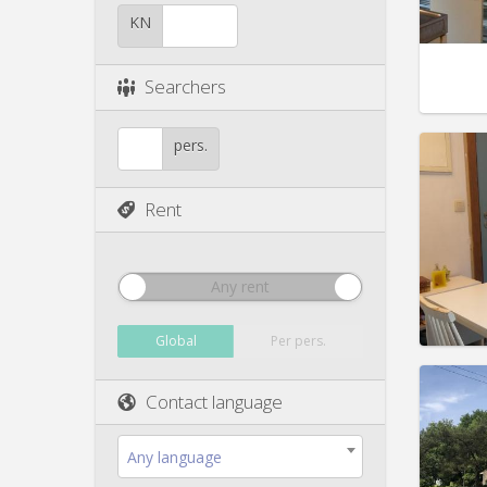
Charge
KN
Rent:
3
Pract
Searchers
pers.
Rent
Domicil
Duratio
Charge
Rent:
3
Any rent
Pract
Global
Per pers.
Contact language
Domicil
month
Any language
Duratio
Charge