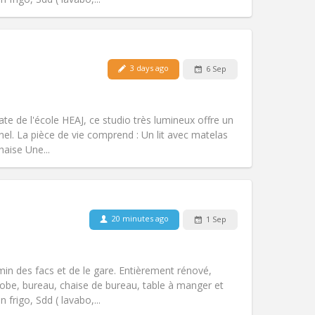
3 days ago
6 Sep
Pets:
No
Smoking:
Non-smoking
Access for disabled:
No
te de l'école HEAJ, ce studio très lumineux offre un
Atmosphere:
Studious
nel. La pièce de vie comprend : Un lit avec matelas
Other
haise Une...
20 minutes ago
1 Sep
Pets:
No
Smoking:
Non-smoking
m)
Access for disabled:
No
 min des facs et de le gare. Entièrement rénové,
Atmosphere:
Warm, calm, studious
robe, bureau, chaise de bureau, table à manger et
Other
 frigo, Sdd ( lavabo,...