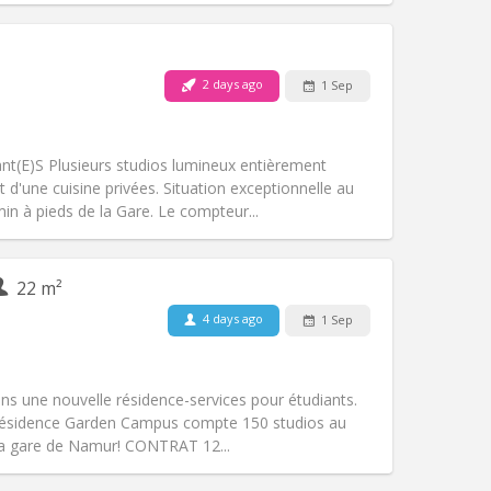
2 days ago
1 Sep
Pets:
No
Smoking:
Non-smoking
Access for disabled:
No
nt(E)S Plusieurs studios lumineux entièrement
Atmosphere:
Warm, studious, calm
d'une cuisine privées. Situation exceptionnelle au
Other
n à pieds de la Gare. Le compteur...
22 m²
4 days ago
1 Sep
Pets:
No
Smoking:
Non-smoking
Access for disabled:
Yes
ns une nouvelle résidence-services pour étudiants.
Atmosphere:
Studious, warm, calm
résidence Garden Campus compte 150 studios au
Other
 la gare de Namur! CONTRAT 12...