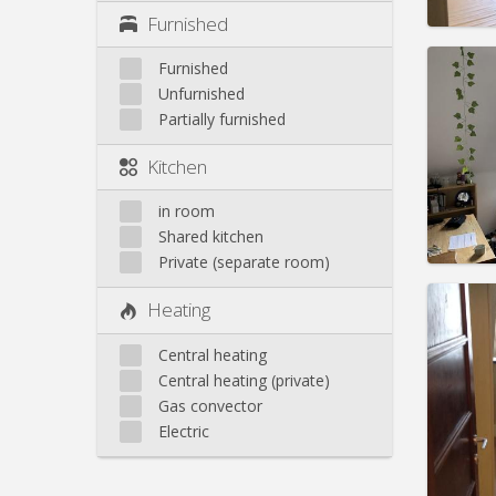
Furnished
Furnished
Unfurnished
Partially furnished
Domicil
Duratio
Kitchen
Charge
Rent:
4
in room
Pract
Shared kitchen
Private (separate room)
Heating
Central heating
Domicil
Central heating (private)
Duratio
Gas convector
Charge
Rent:
4
Electric
Pract