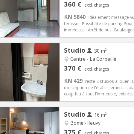
iation:
With conditions
Private rooms:
2
360 €
excl. charges
n:
12 months
Surface:
18 m
2
s:
60 €
Kitchen:
Private (separate roo
KN 5840
Idéalement message vi
60 €
Bathroom:
Private bathroom
terasse ! Possibilité de parking Pou
ical Info
Arrangement
immédiate : Arrêt de bus, Boulangeri
Studio
30 m²
Centre - La Corbeille
iation:
No
Private rooms:
2
370 €
excl. charges
n:
12 months
Surface:
30 m
2
s:
70 €
Kitchen:
in room
KN 429
reste 2 studios a louer .
70 €
Bathroom:
Private bathroom
d'inscription de l'établissement sco
ical Info
Arrangement
coup feu à tout l'immeuble, extincteu
Studio
16 m²
Bomel-Heuvy
iation:
No
Private rooms:
1
375 €
excl. charges
n:
12 months
Surface:
16 m