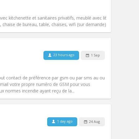
Access for disabled:
No
Atmosphere:
Calm
vec kitchenette et sanitaires privatifs, meublé avec lit
Other
 chaise de bureau, table, chaises, wifi (sur demande)
23 hours ago
1 Sep
Pets:
No
Smoking:
Non-smoking
Access for disabled:
No
tout contact de préférence par gsm ou par sms au ou
Atmosphere:
Calm, warm
 mail votre propre numéro de GSM pour vous
Other
 normes incendie ayant reçu de la...
1 day ago
24 Aug
Pets:
No
Smoking:
Non-smoking
Access for disabled:
No