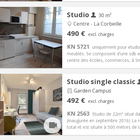
Studio
30 m²
Centre - La Corbeille
iation:
With conditions
Private rooms:
2
490 €
excl. charges
n:
12 months
Surface:
30 m
2
s:
60 €
Kitchen:
in room
KN 5721
uniquement pour etudia
90 €
Bathroom:
Private bathroom
meublés. Se composent d'une sdb et 
ical Info
Arrangement
centre des écoles, commerces, à 5mi
Studio single classic
Garden Campus
iation:
With conditions
Private rooms:
2
492 €
excl. charges
n:
12 months, 11 months
Surface:
22 m
2
s:
218 €
Kitchen:
in room
KN 2563
Studio de 22m² situé da
92 €
Bathroom:
Private bathroom
(inaugurée en septembre 2016) La 
ical Info
Arrangement
total et est située à 500 mètres de