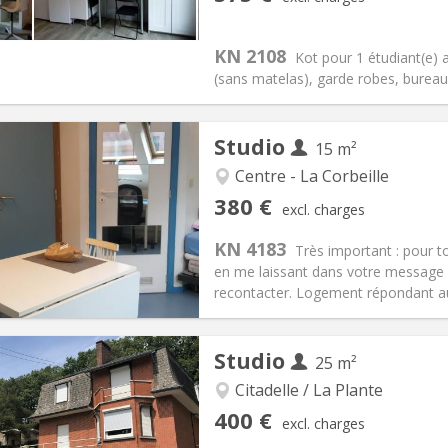
2
s:
65 €
Kitchen:
in room
75 €
Bathroom:
Private bathroom
KN 2108
Kot pour 1 étudiant(e) a
ical Info
Arrangement
(sans matelas), garde robes, bureau,
Studio
15 m²
Centre - La Corbeille
iation:
No
Private rooms:
2
380 €
excl. charges
n:
12 months
Surface:
15 m
2
s:
80 €
Kitchen:
in room
KN 4183
Très important : pour 
80 €
Bathroom:
Private bathroom
en me laissant dans votre message
ical Info
Arrangement
recontacter. Logement répondant aux
Studio
25 m²
iation:
With conditions
Citadelle / La Plante
s, 5-6 months
Private rooms:
2
400 €
excl. charges
n:
12 months, 11 months, 10
Surface:
25 m
2
s:
150 €
Kitchen:
Shared kitchen