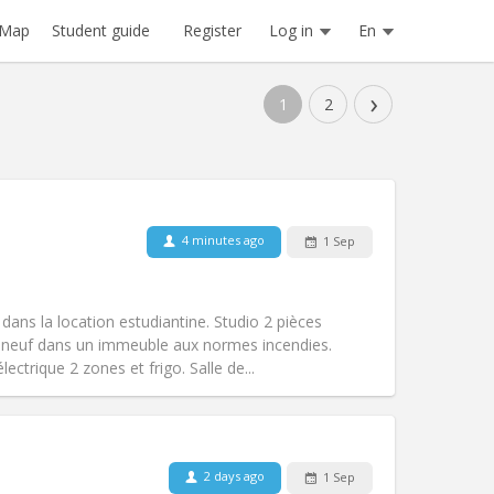
Register
Log in
En
Map
Student guide
›
1
2
4 minutes ago
1 Sep
Pets:
No
Smoking:
Non-smoking
Access for disabled:
No
dans la location estudiantine. Studio 2 pièces
Atmosphere:
Studious, calm
 neuf dans un immeuble aux normes incendies.
Other
ectrique 2 zones et frigo. Salle de...
2 days ago
1 Sep