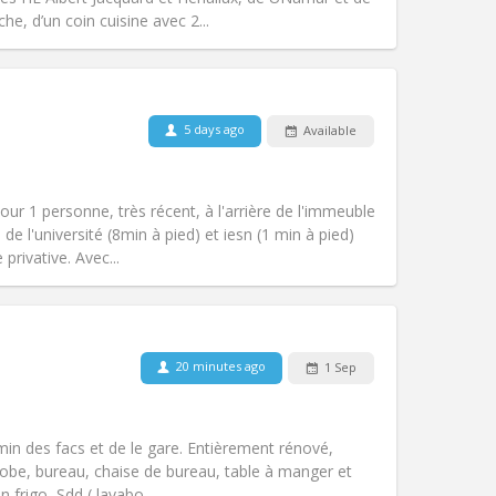
Other
he, d’un coin cuisine avec 2...
Pets:
No
5 days ago
Available
Smoking:
Non-smoking
Access for disabled:
No
m)
warm, studious
our 1 personne, très récent, à l'arrière de l'immeuble
Atmosphere:
Calm, community,
de l'université (8min à pied) et iesn (1 min à pied)
Other
 privative. Avec...
20 minutes ago
1 Sep
Pets:
No
Smoking:
Non-smoking
Access for disabled:
No
 min des facs et de le gare. Entièrement rénové,
Atmosphere:
Studious, calm
robe, bureau, chaise de bureau, table à manger et
Other
 frigo, Sdd ( lavabo,...