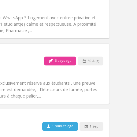
Pets:
No
Smoking:
Non-smoking
m)
Access for disabled:
No
a WhatsApp * Logement avec entree privative et
Atmosphere:
Calm, studious
r 1 etudiant(e) calme et respectueuse. A proximité
Other
e, Pharmacie ,...
6 days ago
30 Aug
Pets:
No
Smoking:
Non-smoking
Access for disabled:
No
 Exclusivement réservé aux étudiants , une preuve
Atmosphere:
Studious, calm
laire est demandée, . Détecteurs de fumée, portes
Other
rs à chaque palier,...
1 minute ago
1 Sep
Pets:
No
Smoking:
Non-smoking