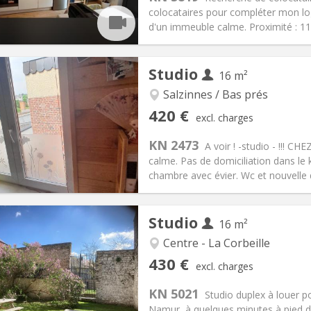
colocataires pour compléter mon lo
ical Info
Arrangement
d'un immeuble calme. Proximité : 11 
Studio
16 m²
Salzinnes / Bas prés
iation:
No
Private rooms:
2
420 €
excl. charges
n:
10 months
Surface:
16 m
2
s:
30 €
Kitchen:
in room
KN 2473
A voir ! -studio - !!! C
20 €
Bathroom:
Private bathroom
calme. Pas de domiciliation dans le k
ical Info
Arrangement
chambre avec évier. Wc et nouvelle d
Studio
16 m²
Centre - La Corbeille
iation:
No
Private rooms:
2
430 €
excl. charges
n:
12 months
Surface:
16 m
2
s:
110 €
Kitchen:
in room
KN 5021
Studio duplex à louer p
30 €
Bathroom:
Private bathroom
Namur, à quelques minutes à pied d