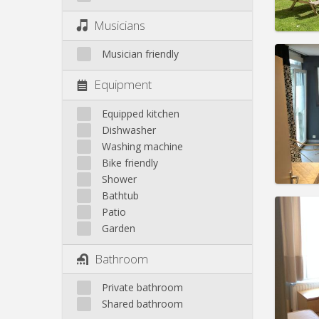
Pract
Musicians
Musician friendly
Equipment
Domicil
Duratio
Equipped kitchen
Charge
Dishwasher
Rent:
4
Washing machine
Bike friendly
Pract
Shower
Bathtub
Patio
Garden
Domicil
Bathroom
Duratio
Charge
Private bathroom
Rent:
4
Shared bathroom
Pract