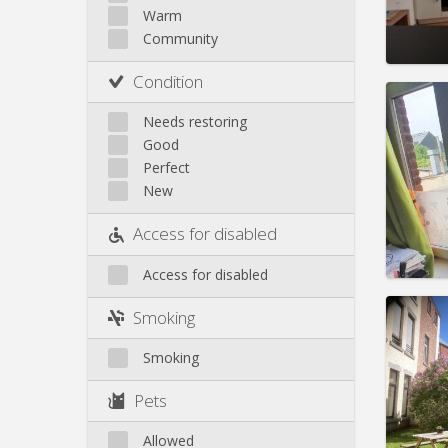
Warm
Pract
Community
Condition
Needs restoring
Good
Domicil
Perfect
Duratio
New
Charge
Rent:
4
Access for disabled
Pract
Access for disabled
Smoking
Smoking
Domicil
Duratio
Pets
Charge
Rent:
4
Allowed