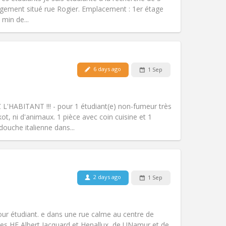
gement situé rue Rogier. Emplacement : 1er étage
Other
min de...
6 days ago
1 Sep
Pets:
No
Smoking:
Non-smoking
Access for disabled:
No
HEZ L'HABITANT !!! - pour 1 étudiant(e) non-fumeur très
Atmosphere:
Calm, warm, studious
ot, ni d'animaux. 1 pièce avec coin cuisine et 1
Other
ouche italienne dans...
2 days ago
1 Sep
Pets:
No
Smoking:
Non-smoking
Access for disabled:
No
our étudiant. e dans une rue calme au centre de
Atmosphere:
Studious
es HE Albert Jacquard et Henallux, de UNamur et de