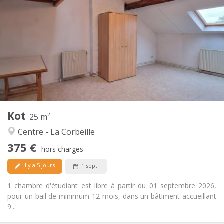
375 €
Loyer:
80 €
Charges:
12 mois
Durée:
Non
Domiciliation:
Aménagement
Privée
Salle de bain:
Commune
Cuisine:
2
25 m
Superficie:
1
Pièces privées:
Kot
Autre
25 m²
Studieuse, chaleureuse, communautaire,
Atmosphère:
Centre - La Corbeille
calme
375 €
Non
Accès PMR:
hors charges
Non-fumeur
Fumeur:
il y a 5 jours
1 sept.
Non
Animaux de compagnie:
1 chambre d'étudiant est libre à partir du 01 septembre 2026,
pour un bail de minimum 12 mois, dans un bâtiment accueillant
9...