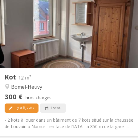
Infos Pratiques
300 €
Loyer:
80 €
Charges:
12 mois, 11 mois, 10 mois, 5-6 mois
Durée:
Acceptée
Domiciliation:
Aménagement
Commune
Salle de bain:
Commune
Cuisine:
2
12 m
Superficie:
1
Pièces privées:
Kot
Autre
12 m²
Calme
Atmosphère:
Bomel-Heuvy
Non
Accès PMR:
300 €
Non-fumeur
Fumeur:
hors charges
Non
Animaux de compagnie:
il y a 6 jours
1 sept.
- 2 kots à louer dans un bâtiment de 7 kots situé sur la chaussée
de Louvain à Namur - en face de l’IATA - à 850 m de la gare -...