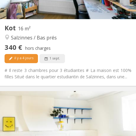
Commune
Cuisine:
2
16 m
Superficie:
1
Pièces privées:
Kot
Autre
16 m²
Communautaire, calme, chaleureuse,
Atmosphère:
Salzinnes / Bas prés
studieuse
340 €
Non
Accès PMR:
hors charges
Non-fumeur
Fumeur:
il y a 4 jours
1 sept.
Non
Animaux de compagnie:
# Il reste 3 chambres pour 3 étudiantes # La maison est 100%
filles Situé dans le quartier estudiantin de Salzinnes, dans une...
Infos Pratiques
330 €
Loyer:
50 €
Charges:
10 mois
Durée:
Non
Domiciliation:
Aménagement