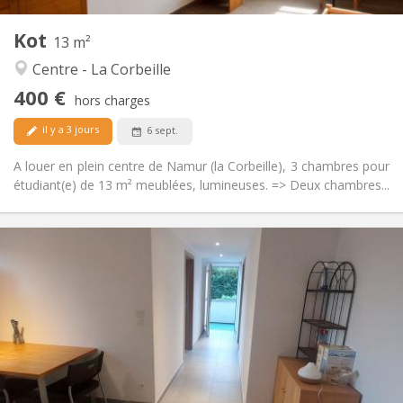
1
Pièces privées:
Kot
Autre
13 m²
Chaleureuse, studieuse, calme,
Atmosphère:
Centre - La Corbeille
communautaire
400 €
Non
Accès PMR:
hors charges
Non-fumeur
Fumeur:
il y a 3 jours
6 sept.
Non
Animaux de compagnie:
A louer en plein centre de Namur (la Corbeille), 3 chambres pour
étudiant(e) de 13 m² meublées, lumineuses. => Deux chambres...
Infos Pratiques
390 €
Loyer:
30 €
Charges:
12 mois, 11 mois, 10 mois
Durée:
Non
Domiciliation:
Aménagement
Privée
Salle de bain:
Privée (pièce distincte)
Cuisine: