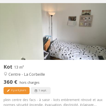
Infos Pratiques
360 €
Loyer:
75 €
Charges:
12 mois
Durée:
Non
Domiciliation:
Aménagement
Commune
Salle de bain:
Commune
Cuisine:
2
13 m
Superficie:
1
Pièces privées:
Kot
Autre
13 m²
Communautaire, chaleureuse, calme,
Atmosphère:
Centre - La Corbeille
studieuse
360 €
Non
Accès PMR:
hors charges
Non-fumeur
Fumeur:
il y a 6 jours
1 sept.
Non
Animaux de compagnie:
plein centre des facs - à saisir - kots entièrement rénové et aux
normes sécurité (incendie, évacuation, électricité, éclairage,...