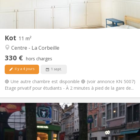
Commune
Salle de bain:
Privée (pièce distincte)
Cuisine:
2
11 m
Superficie:
1
Pièces privées:
Kot
Autre
11 m²
Studieuse, calme
Atmosphère:
Centre - La Corbeille
Non
Accès PMR:
330 €
Non-fumeur
Fumeur:
hors charges
Non
Animaux de compagnie:
il y a 4 jours
1 sept.
🔴 Une autre chambre est disponible 🔴 (voir annonce KN 5007)
Etage privatif pour étudiants - À 2 minutes à pied de la gare de...
Infos Pratiques
310 €
Loyer:
70 €
Charges:
12 mois
Durée:
Non
Domiciliation: