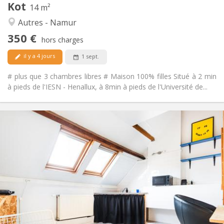
Kot
Autre
14 m²
Studieuse, chaleureuse, calme,
Atmosphère:
Autres - Namur
communautaire
350 €
Non
Accès PMR:
hors charges
Non-fumeur
Fumeur:
il y a 4 jours
1 sept.
Non
Animaux de compagnie:
# plus que 3 chambres libres # Maison 100% filles Situé à 2 min
à pieds de l'IESN - Henallux, à 8min à pieds de l'Université de...
Infos Pratiques
350 €
Loyer:
50 €
Charges:
10 mois
Durée:
Non
Domiciliation:
Aménagement
Commune
Salle de bain:
Dans la chambre
Cuisine:
2
13 m
Superficie: