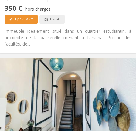
studieuse
350 €
Non
Accès PMR:
hors charges
Non-fumeur
Fumeur:
il y a 2 jours
1 sept.
Non
Animaux de compagnie:
Immeuble idéalement situé dans un quartier estudiantin, à
proximité de la passerelle menant à l'arsenal. Proche des
facultés, de...
Infos Pratiques
350 €
Loyer:
90 €
Charges:
12 mois
Durée:
Non
Domiciliation:
Aménagement
Commune
Salle de bain:
Commune
Cuisine:
2
14 m
Superficie:
1
Pièces privées: