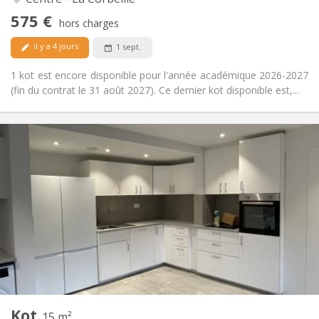
studieuse
575 €
Non
Accès PMR:
hors charges
Non-fumeur
Fumeur:
il y a 4 jours
1 sept.
Non
Animaux de compagnie:
1 kot est encore disponible pour l'année académique 2026-2027
(fin du contrat le 31 août 2027). Ce dernier kot disponible est,...
Infos Pratiques
455 €
Loyer:
100 €
Charges:
12 mois
Durée:
Acceptée
Domiciliation:
Aménagement
Privée
Salle de bain:
Commune
Cuisine:
2
15 m
Superficie:
2
Pièces privées:
Kot
Autre
15 m²