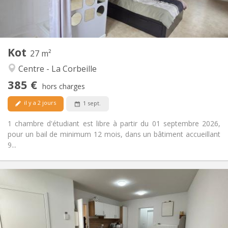
Privée
Salle de bain:
Commune
Cuisine:
2
27 m
Superficie:
1
Pièces privées:
Kot
Autre
27 m²
Studieuse, calme, chaleureuse,
Atmosphère:
Centre - La Corbeille
communautaire
385 €
Non
Accès PMR:
hors charges
Non-fumeur
Fumeur:
il y a 2 jours
1 sept.
Non
Animaux de compagnie:
1 chambre d'étudiant est libre à partir du 01 septembre 2026,
pour un bail de minimum 12 mois, dans un bâtiment accueillant
9...
Infos Pratiques
380 €
Loyer:
120 €
Charges:
12 mois
Durée:
Non
Domiciliation: