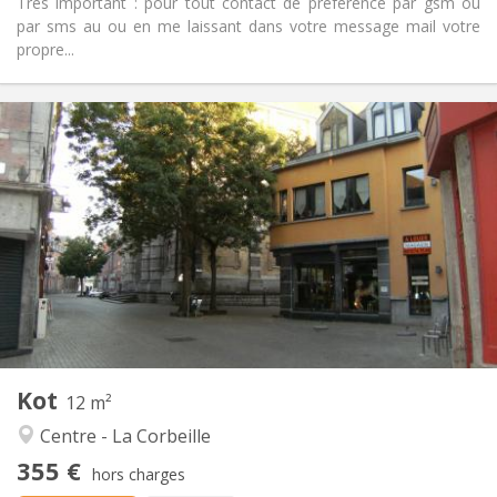
Très important : pour tout contact de préférence par gsm ou
par sms au ou en me laissant dans votre message mail votre
propre...
Infos Pratiques
355 €
Loyer:
70 €
Charges:
12 mois
Durée:
Non
Domiciliation:
Aménagement
Commune
Salle de bain:
Commune
Cuisine:
2
12 m
Superficie:
1
Pièces privées:
Kot
Autre
12 m²
Chaleureuse, studieuse
Atmosphère:
Centre - La Corbeille
Non
Accès PMR:
355 €
Non-fumeur
Fumeur:
hors charges
Non
Animaux de compagnie: