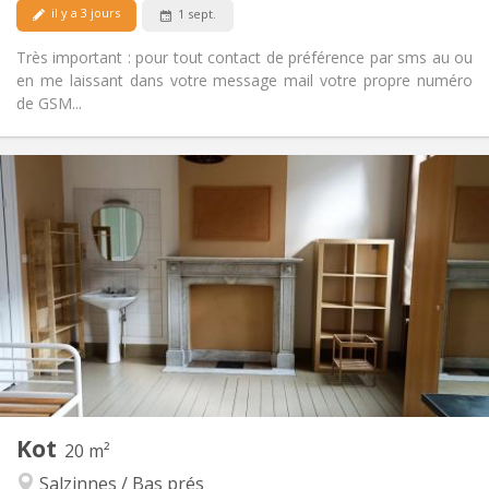
il y a 3 jours
1 sept.
Très important : pour tout contact de préférence par sms au ou
en me laissant dans votre message mail votre propre numéro
de GSM...
Infos Pratiques
350 €
Loyer:
60 €
Charges:
12 mois
Durée:
Non
Domiciliation:
Aménagement
Commune
Salle de bain:
Commune
Cuisine:
2
20 m
Superficie:
1
Pièces privées:
Kot
Autre
20 m²
Calme, chaleureuse, communautaire,
Atmosphère:
Salzinnes / Bas prés