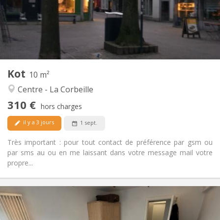
Aménagement
Commune
Salle de bain:
Commune
Cuisine:
2
10 m
Superficie:
1
Pièces privées:
Kot
Autre
10 m²
Studieuse, chaleureuse
Atmosphère:
Centre - La Corbeille
Non
Accès PMR:
310 €
Non-fumeur
Fumeur:
hors charges
Non
Animaux de compagnie:
il y a 3 jours
1 sept.
Très important : pour tout contact de préférence par gsm ou
par sms au ou en me laissant dans votre message mail votre
propre...
Infos Pratiques
310 €
Loyer: