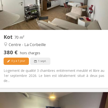
Aménagement
Commune
Salle de bain:
Commune
Cuisine:
2
70 m
Superficie:
3
Pièces privées:
Kot
Autre
70 m²
Communautaire, studieuse, chaleureuse,
Atmosphère:
Centre - La Corbeille
calme
380 €
Non
Accès PMR:
hors charges
Non-fumeur
Fumeur:
il y a 1 jour
1 sept.
Non
Animaux de compagnie:
Logement de qualité 3 chambres entièrement meublé et libre au
1er septembre 2026. Le bien est idéalement situé à deux pas
de...
Infos Pratiques
375 €
Loyer: