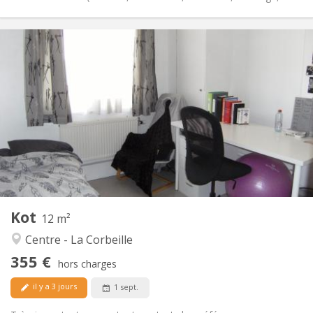
Infos Pratiques
355 €
Loyer:
70 €
Charges:
12 mois
Durée:
Non
Domiciliation:
Aménagement
Commune
Salle de bain:
Commune
Cuisine:
2
12 m
Superficie:
2
Pièces privées:
Kot
Autre
12 m²
Calme, chaleureuse
Atmosphère:
Centre - La Corbeille
Non
Accès PMR:
355 €
Non-fumeur
Fumeur:
hors charges
Non
Animaux de compagnie:
il y a 3 jours
1 sept.