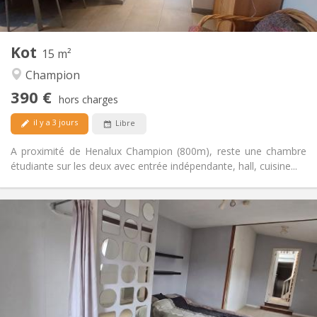
2
15 m
Superficie:
1
Pièces privées:
Kot
Autre
15 m²
Calme, studieuse
Atmosphère:
Champion
Non
Accès PMR:
390 €
Non-fumeur
Fumeur:
hors charges
Non
Animaux de compagnie:
il y a 3 jours
Libre
A proximité de Henalux Champion (800m), reste une chambre
étudiante sur les deux avec entrée indépendante, hall, cuisine...
Infos Pratiques
385 €
Loyer:
80 €
Charges:
12 mois
Durée:
Non
Domiciliation:
Aménagement