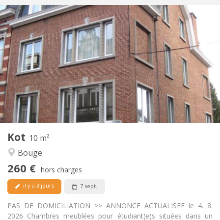
Infos Pratiques
260 €
Loyer:
85 €
Charges:
12 mois
Durée:
Non
Domiciliation:
Aménagement
Commune
Salle de bain:
Commune
Cuisine:
2
10 m
Superficie:
1
Pièces privées:
Kot
Autre
10 m²
Calme
Atmosphère:
Bouge
Non
Accès PMR:
260 €
Non-fumeur
Fumeur:
hors charges
Non
Animaux de compagnie:
il y a 3 jours
7 sept.
PAS DE DOMICILIATION >> ANNONCE ACTUALISEE le 4. 8.
2026 Chambres meublées pour étudiant(e)s situées dans un