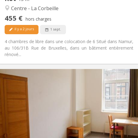
Studieuse, calme
Atmosphère:
Centre - La Corbeille
Non
Accès PMR:
455 €
Non-fumeur
Fumeur:
hors charges
Non
Animaux de compagnie:
il y a 2 jours
1 sept.
4 chambres de libre dans une colocation de 6 Situé dans Namur,
au 106/31B Rue de Bruxelles, dans un bâtiment entièrement
rénové...
Infos Pratiques
400 €
Loyer:
75 €
Charges:
12 mois
Durée:
Non
Domiciliation:
Aménagement
Commune
Salle de bain:
Commune
Cuisine:
2
13 m
Superficie: