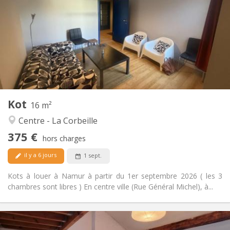
90 €
Charges:
12 mois
Durée:
Non
Domiciliation:
Aménagement
Commune
Salle de bain:
Commune
Cuisine:
2
16 m
Superficie:
1
Pièces privées:
Kot
Autre
16 m²
Studieuse, chaleureuse, calme,
Atmosphère:
Centre - La Corbeille
communautaire
375 €
Non
Accès PMR:
hors charges
Non-fumeur
Fumeur:
il y a 6 jours
1 sept.
Non
Animaux de compagnie:
Kots à louer à Namur à partir du 1er septembre 2026 ( les 3
chambres sont libres ) En centre ville (Rue Général Michel), à...
Infos Pratiques