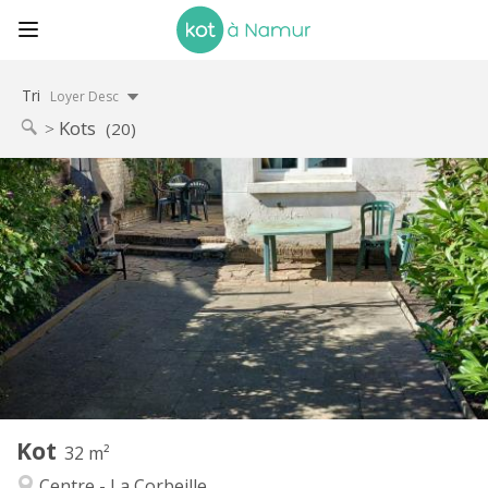
Tri
Loyer Desc
Kots
(20)
Infos Pratiques
575 €
Loyer:
0 €
Charges:
12 mois
Durée:
Non
Domiciliation:
Aménagement
Privée
Salle de bain:
Privée (pièce distincte)
Cuisine:
2
32 m
Superficie:
1
Pièces privées:
Kot
Autre
32 m²
Communautaire, calme, chaleureuse,
Atmosphère:
Centre - La Corbeille