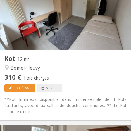
100 €
Charges:
12 mois
Durée:
Acceptée
Domiciliation:
Aménagement
Commune
Salle de bain:
Commune
Cuisine:
2
12 m
Superficie:
1
Pièces privées:
Kot
Autre
12 m²
Studieuse, chaleureuse, calme
Atmosphère:
Bomel-Heuvy
Non
Accès PMR:
310 €
Non-fumeur
Fumeur:
hors charges
Non
Animaux de compagnie:
il y a 1 jour
31 août
**Kot lumineux disponible dans un ensemble de 4 kots
étudiants, avec deux salles de douche communes. ** Le kot
dispose d’une...