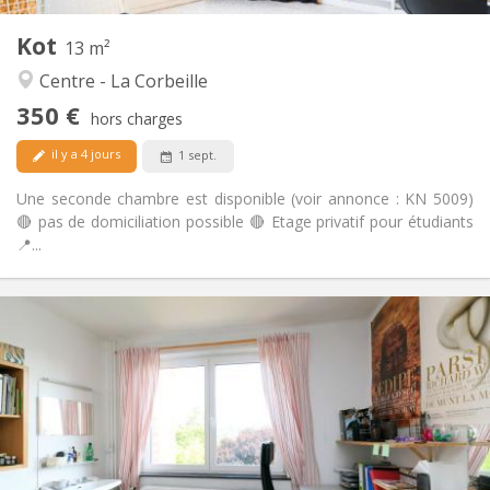
1
Pièces privées:
Kot
Autre
13 m²
Calme
Atmosphère:
Centre - La Corbeille
Non
Accès PMR:
350 €
Non-fumeur
Fumeur:
hors charges
Non
Animaux de compagnie:
il y a 4 jours
1 sept.
Une seconde chambre est disponible (voir annonce : KN 5009)
🔴 pas de domiciliation possible 🔴 Etage privatif pour étudiants
📍...
Infos Pratiques
340 €
Loyer:
90 €
Charges:
12 mois
Durée:
Non
Domiciliation:
Aménagement
Commune
Salle de bain: