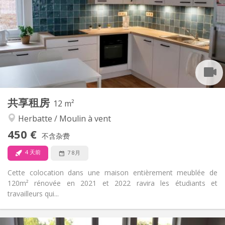
85 €
水电费:
12个月
租期:
可登记
住房登记:
布局
共用
浴室:
共用
厨房:
2
12 m
面积:
1
私人房间:
共享租房
其他
12 m²
学习氛围, 安静, 社区氛围
氛围:
Herbatte / Moulin à vent
否
无障碍通道:
450 €
禁烟
吸烟:
不含杂费
否
宠物:
4 天前
7 8月
Cette colocation dans une maison entièrement meublée de
120m² rénovée en 2021 et 2022 ravira les étudiants et
travailleurs qui...