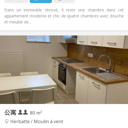
Dans un immeuble rénové, Il reste une chambre dans cet
appartement moderne et chic de quatre chambres avec douche
et meuble de...
实用信息
900 € (450 €/个人)
租金:
200 € (100 €/个人)
水电费:
12个月
租期:
有登记条件
住房登记:
布局
独立
浴室:
独立（单独房间）
厨房:
2
80 m
面积:
6
私人房间:
公寓
其他
80 m²
安静
氛围:
Herbatte / Moulin à vent
否
无障碍通道: