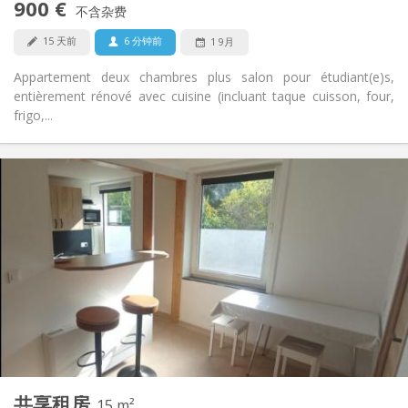
900 €
禁烟
吸烟:
不含杂费
否
宠物:
15 天前
6 分钟前
1 9月
Appartement deux chambres plus salon pour étudiant(e)s,
entièrement rénové avec cuisine (incluant taque cuisson, four,
frigo,...
实用信息
290 €
租金:
110 €
水电费:
11个月
租期:
否
住房登记:
布局
共用
浴室:
共用
厨房:
2
15 m
面积:
1
私人房间:
共享租房
其他
15 m²