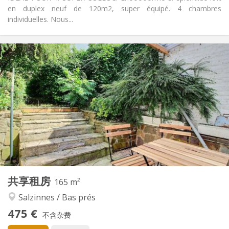
en duplex neuf de 120m2, super équipé. 4 chambres
individuelles. Nous...
实用信息
475 €
租金:
65 €
水电费:
12个月
租期:
否
住房登记:
布局
共用
浴室:
共用
厨房:
2
165 m
面积:
4
私人房间:
共享租房
其他
165 m²
社区氛围, 安静, 温馨, 学习氛围
氛围:
Salzinnes / Bas prés
否
无障碍通道:
475 €
禁烟
吸烟:
不含杂费
否
宠物: