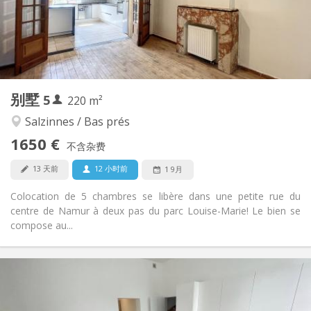
布局
共用
浴室:
共用
厨房:
2
220 m
面积:
5
私人房间:
别墅
5
其他
220 m²
温馨, 学习氛围, 社区氛围, 安静
氛围:
Salzinnes / Bas prés
否
无障碍通道:
1650 €
可吸烟
吸烟:
不含杂费
可登记
宠物:
13 天前
12 小时前
1 9月
Colocation de 5 chambres se libère dans une petite rue du
centre de Namur à deux pas du parc Louise-Marie! Le bien se
compose au...
实用信息
385 €
租金:
20 €
水电费: