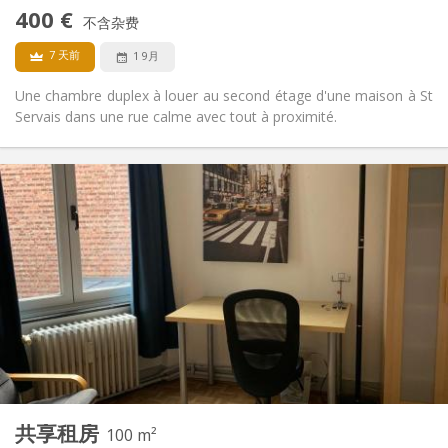
否
无障碍通道:
400 €
禁烟
吸烟:
不含杂费
否
宠物:
7 天前
1 9月
Une chambre duplex à louer au second étage d'une maison à St
Servais dans une rue calme avec tout à proximité.
实用信息
360 €
租金:
100 €
水电费:
12个月
租期:
否
住房登记:
布局
独立
浴室:
共用
厨房:
2
100 m
面积:
3
私人房间:
共享租房
其他
100 m²