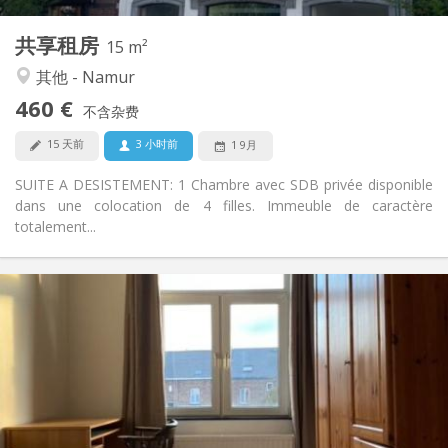
2
私人房间:
共享租房
其他
15 m²
安静, 学习氛围, 温馨
氛围:
其他 - Namur
否
无障碍通道:
460 €
禁烟
吸烟:
不含杂费
否
宠物:
15 天前
3 小时前
1 9月
SUITE A DESISTEMENT: 1 Chambre avec SDB privée disponible
dans une colocation de 4 filles. Immeuble de caractère
totalement...
实用信息
500 €
租金:
80 €
水电费:
12个月
租期:
可登记
住房登记:
布局
共用
浴室: