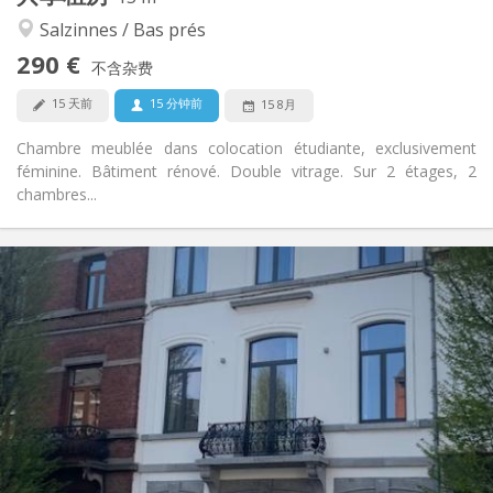
安静, 学习氛围
氛围:
Salzinnes / Bas prés
否
无障碍通道:
290 €
禁烟
吸烟:
不含杂费
否
宠物:
15 天前
15 分钟前
15 8月
Chambre meublée dans colocation étudiante, exclusivement
féminine. Bâtiment rénové. Double vitrage. Sur 2 étages, 2
chambres...
实用信息
460 €
租金:
80 €
水电费:
12个月
租期:
否
住房登记:
布局
独立
浴室:
独立（单独房间）
厨房:
2
15 m
面积: