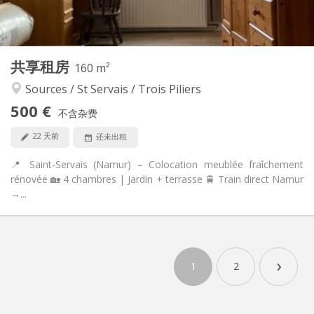
共用
厨房:
2
160 m
面积:
4
私人房间:
共享租房
其他
160 m²
学习氛围, 温馨, 安静
氛围:
Sources / St Servais / Trois Piliers
否
无障碍通道:
500 €
禁烟
吸烟:
不含杂费
否
宠物:
22 天前
还未出租
📍 Saint-Servais (Namur) – Colocation meublée fraîchement
rénovée 🏡 4 chambres | Jardin + terrasse 🚆 Train direct Namur
→...
›
1
2