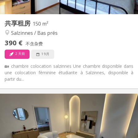
2
150 m
面积:
1
私人房间:
共享租房
其他
150 m²
学习氛围, 温馨, 安静
氛围:
Salzinnes / Bas prés
否
无障碍通道:
390 €
禁烟
吸烟:
不含杂费
否
宠物:
2 天前
1 9月
🏡 chambre colocation salzinnes Une chambre disponible dans
une colocation féminine étudiante à Salzinnes, disponible à
partir du...
实用信息
950 €
租金:
150 €
水电费:
12个月, 11个月, 10个月, 5-6个月
租期:
否
住房登记: