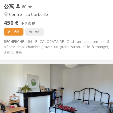
公寓
其他
60 m²
安静, 学习氛围
氛围:
Centre - La Corbeille
否
无障碍通道:
450 €
禁烟
吸烟:
不含杂费
可登记
宠物:
1 天前
1 9月
RECHERCHE UN. E COLOCATAIRE C’est un appartement 8
pièces: deux chambres, avec un grand salon- salle à manger,
une cuisine...
实用信息
390 €
租金:
90 €
水电费:
12个月
租期:
可登记
住房登记:
布局
共用
浴室:
共用
厨房: