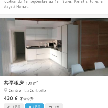
location du 1er septembre au 1er février. Parfait si tu es en
stage à Namur...
实用信息
430 €
租金:
70 €
水电费:
12个月
租期:
否
住房登记:
布局
独立
浴室:
共用
厨房:
2
130 m
面积:
4
私人房间:
共享租房
其他
130 m²
社区氛围, 安静, 温馨, 学习氛围
氛围:
Centre - La Corbeille
是
无障碍通道:
430 €
可吸烟
吸烟:
不含杂费
否
宠物:
15 天前
2 天前
1 9月