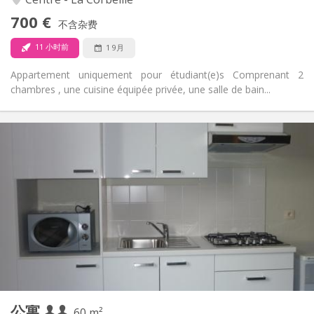
否
无障碍通道:
700 €
可吸烟
吸烟:
不含杂费
否
宠物:
11 小时前
1 9月
Appartement uniquement pour étudiant(e)s Comprenant 2
chambres , une cuisine équipée privée, une salle de bain...
实用信息
730 €
租金:
120 €
水电费:
12个月
租期:
否
住房登记:
布局
独立
浴室:
独立（单独房间）
厨房:
2
60 m
面积:
3
私人房间:
公寓
其他
60 m²