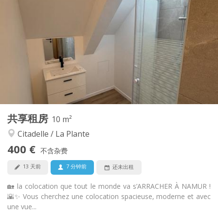
400 €
租金:
48 €
水电费:
12个月
租期:
可登记
住房登记:
布局
共用
浴室:
独立（单独房间）
厨房:
2
10 m
面积:
1
私人房间:
共享租房
其他
10 m²
温馨, 安静, 社区氛围, 学习氛围
氛围:
Citadelle / La Plante
否
无障碍通道:
400 €
禁烟
吸烟:
不含杂费
否
宠物:
13 天前
7 分钟前
还未出租
🏡 la colocation que tout le monde va s’ARRACHER À NAMUR !
🌇✨ Vous cherchez une colocation spacieuse, moderne et avec
une vue...