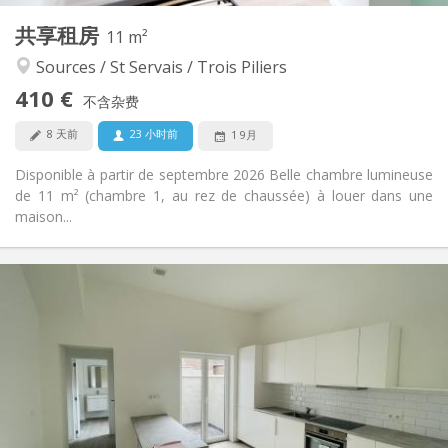
共享租房
其他
11 m²
安静
氛围:
Sources / St Servais / Trois Piliers
否
无障碍通道:
410 €
禁烟
吸烟:
不含杂费
否
宠物:
8 天前
23 小时前
1 9月
Disponible à partir de septembre 2026 Belle chambre lumineuse
de 11 m² (chambre 1, au rez de chaussée) à louer dans une
maison...
实用信息
380 €
租金:
20 €
水电费:
12个月
租期:
可登记
住房登记:
布局
共用
浴室: