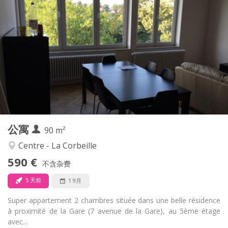
实用信息
590 €
租金:
0 €
水电费:
12个月
租期:
可登记
住房登记:
布局
共用
浴室:
共用
厨房:
2
90 m
面积:
1
私人房间:
公寓
其他
90 m²
学习氛围, 安静, 温馨
氛围:
Centre - La Corbeille
是
无障碍通道:
590 €
禁烟
吸烟:
不含杂费
否
宠物:
5 天前
1 9月
Super appartement 2 chambres située dans une belle résidence
à proximité de la Gare (7 avenue de la Gare), au 5ème étage
avec...