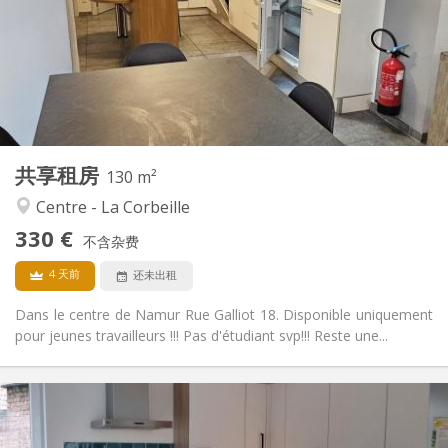
可登记
住房登记:
布局
共用
浴室:
共用
厨房:
2
130 m
面积:
1
私人房间:
共享租房
其他
130 m²
温馨
氛围:
Centre - La Corbeille
否
无障碍通道:
330 €
禁烟
吸烟:
不含杂费
否
宠物:
4 天前
还未出租
Dans le centre de Namur Rue Galliot 18. Disponible uniquement
pour jeunes travailleurs !!! Pas d'étudiant svp!!! Reste une...
实用信息
450 €
租金: