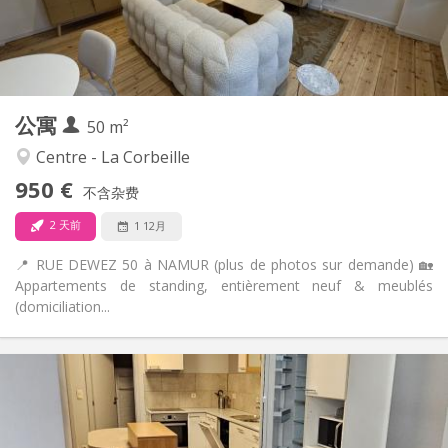
布局
独立
浴室:
独立（单独房间）
厨房:
2
50 m
面积:
4
私人房间:
公寓
其他
50 m²
学习氛围, 温馨, 安静, 社区氛围
氛围:
Centre - La Corbeille
否
无障碍通道:
950 €
禁烟
吸烟:
不含杂费
否
宠物:
2 天前
1 12月
📍 RUE DEWEZ 50 à NAMUR (plus de photos sur demande) 🏡
Appartements de standing, entièrement neuf & meublés
(domiciliation...
实用信息
330 €
租金:
45 €
水电费:
12个月
租期: