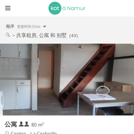
顺序
更新时间 Desc
共享租房, 公寓 和 别墅
(43)
实用信息
700 € (350 €/个人)
租金:
100 € (50 €/个人)
水电费:
12个月
租期:
否
住房登记:
布局
独立
浴室:
独立（单独房间）
厨房:
2
80 m
面积:
4
私人房间:
公寓
其他
80 m²
安静, 温馨, 学习氛围
氛围:
Centre - La Corbeille