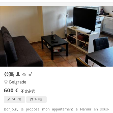
实用信息
600 €
租金:
100 €
水电费:
5-6个月
租期:
否
住房登记:
布局
独立
浴室:
独立（单独房间）
厨房:
2
45 m
面积:
4
私人房间:
公寓
其他
45 m²
温馨, 安静, 学习氛围
氛围:
Belgrade
否
无障碍通道:
600 €
禁烟
吸烟:
不含杂费
可登记
宠物:
14 天前
24 8月
Bonjour, Je propose mon appartement à Namur en sous-