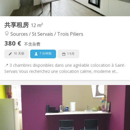
共用
厨房:
2
12 m
面积:
1
私人房间:
共享租房
其他
12 m²
安静
氛围:
Sources / St Servais / Trois Piliers
否
无障碍通道:
380 €
禁烟
吸烟:
不含杂费
否
宠物:
10 天前
7 分钟前
1 9月
📍 3 chambres disponibles dans une agréable colocation à Saint-
Servais Vous recherchez une colocation calme, moderne et...
实用信息
600 € (300 €/个人)
租金:
150 € (75 €/个人)
水电费:
12个月, 暑假
租期:
否
住房登记:
布局