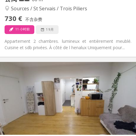
学习氛围, 温馨, 安静
氛围:
Sources / St Servais / Trois Piliers
否
无障碍通道:
730 €
禁烟
吸烟:
不含杂费
否
宠物:
11 小时前
1 9月
Appartement 2 chambres. lumineux et entièrement meublé.
Cuisine et sdb privées. À côté de l henalux Uniquement pour...
实用信息
450 €
租金:
130 €
水电费:
12个月
租期:
否
住房登记:
布局
共用
浴室:
共用
厨房:
2
60 m
面积:
1
私人房间: