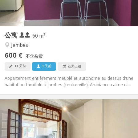
独立
浴室:
独立（单独房间）
厨房:
2
60 m
面积:
2
私人房间:
公寓
其他
60 m²
学习氛围, 安静
氛围:
Jambes
否
无障碍通道:
600 €
禁烟
吸烟:
不含杂费
否
宠物:
11 天前
3 天前
还未出租
Appartement entièrement meublé et autonome au dessus d'une
habitation familiale à Jambes (centre-ville). Ambiance calme et...
实用信息
1650 € (330 €/个人)
租金:
50 € (10 €/个人)
水电费:
12个月
租期:
可登记
住房登记: