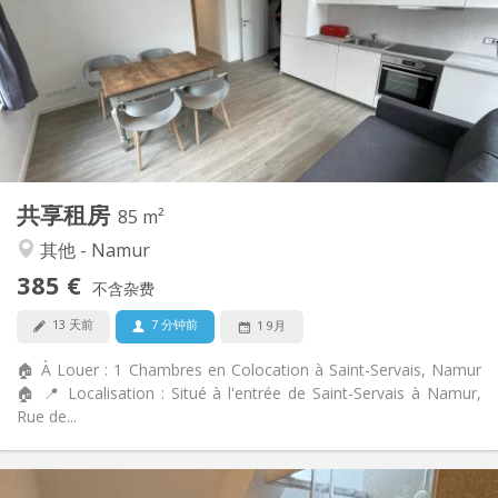
12个月
租期:
可登记
住房登记:
布局
共用
浴室:
共用
厨房:
2
85 m
面积:
1
私人房间:
共享租房
其他
85 m²
学习氛围, 安静, 温馨
氛围:
其他 - Namur
是
无障碍通道:
385 €
禁烟
吸烟:
不含杂费
否
宠物:
13 天前
7 分钟前
1 9月
🏠 À Louer : 1 Chambres en Colocation à Saint-Servais, Namur
🏠 📍 Localisation : Situé à l'entrée de Saint-Servais à Namur,
Rue de...
实用信息