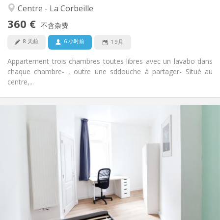
学习氛围, 安静, 社区氛围, 温馨
氛围:
Centre - La Corbeille
否
无障碍通道:
360 €
禁烟
吸烟:
不含杂费
否
宠物:
8 天前
6 小时前
1 9月
Appartement trois chambres toutes libres avec un lavabo dans
chaque chambre- , outre une sddouche à partager- Situé au
centre,...
实用信息
410 €
租金:
100 €
水电费:
12个月
租期:
可登记
住房登记:
布局
共用
浴室:
共用
厨房:
2
11 m
面积:
1
私人房间: