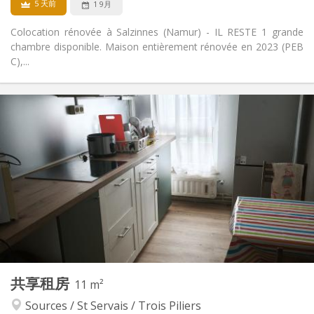
5 天前
1 9月
Colocation rénovée à Salzinnes (Namur) - IL RESTE 1 grande
chambre disponible. Maison entièrement rénovée en 2023 (PEB
C),...
实用信息
400 €
租金:
100 €
水电费:
12个月, 11个月, 10个月, 5-6个月, 3-4个月
租期:
可登记
住房登记:
布局
共用
浴室:
共用
厨房:
2
11 m
面积:
1
私人房间:
共享租房
其他
11 m²
安静, 学习氛围
氛围:
Sources / St Servais / Trois Piliers