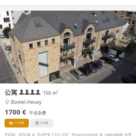
实用信息
1700 € (425 €/个人)
租金:
400 € (100 €/个人)
水电费:
12个月
租期:
否
住房登记:
布局
共用
浴室:
共用
厨房:
2
156 m
面积:
4
私人房间:
公寓
其他
156 m²
温馨, 社区氛围, 安静, 学习氛围
氛围:
Bomel-Heuvy
否
无障碍通道:
1700 €
禁烟
吸烟:
不含杂费
否
宠物:
5 天前
2 9月
IDEAL POUR 4. SUPER COLLOC: Enooooorme & splendide loft