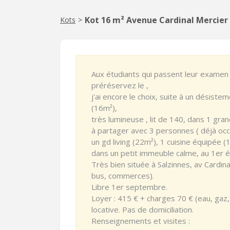
Kot 16 m² Avenue Cardinal Mercie
Kots
>
Aux étudiants qui passent leur examen 
préréservez le ,
j'ai encore le choix, suite à un désist
(16m²),
très lumineuse , lit de 140, dans 1 g
à partager avec 3 personnes ( déjà occu
un gd living (22m²), 1 cuisine équipée 
dans un petit immeuble calme, au 1er é
Très bien située à Salzinnes, av Cardina
bus, commerces).
Libre 1er septembre.
Loyer : 415 € + charges 70 € (eau, gaz, 
locative. Pas de domiciliation.
Renseignements et visites :