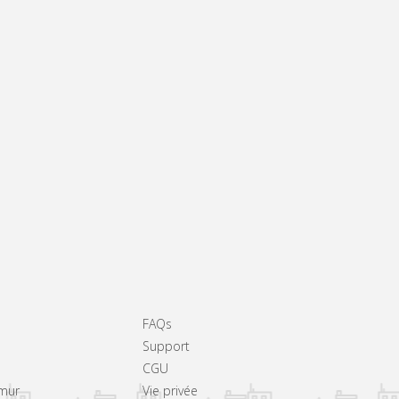
FAQs
Support
CGU
amur
Vie privée