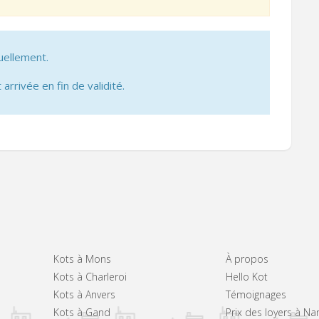
uellement.
 arrivée en fin de validité.
Kots à Mons
À propos
Kots à Charleroi
Hello Kot
Kots à Anvers
Témoignages
Kots à Gand
Prix des loyers à N