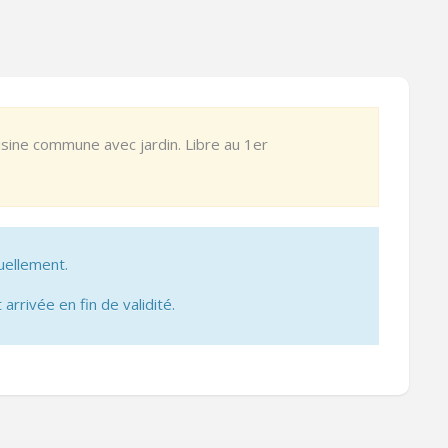
uisine commune avec jardin. Libre au 1er
uellement.
 arrivée en fin de validité.