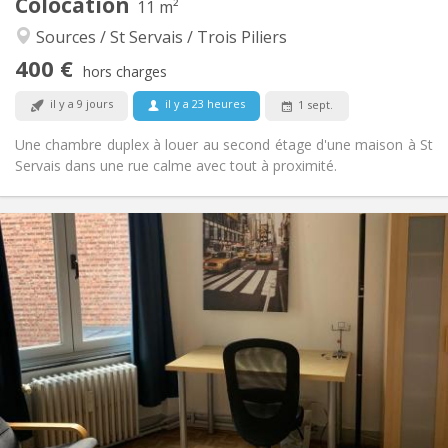
Colocation
Autre
11 m²
Calme, studieuse
Atmosphère:
Sources / St Servais / Trois Piliers
Non
Accès PMR:
400 €
Non-fumeur
Fumeur:
hors charges
Non
Animaux de compagnie:
il y a 9 jours
il y a 23 heures
1 sept.
Une chambre duplex à louer au second étage d'une maison à St
Servais dans une rue calme avec tout à proximité.
Infos Pratiques
360 €
Loyer:
100 €
Charges:
12 mois
Durée:
Non
Domiciliation:
Aménagement
Privée
Salle de bain:
Commune
Cuisine:
2
100 m
Superficie:
3
Pièces privées: