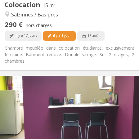
Colocation
Autre
15 m²
Calme, studieuse
Atmosphère:
Salzinnes / Bas prés
Non
Accès PMR:
290 €
Non-fumeur
Fumeur:
hors charges
Non
Animaux de compagnie:
il y a 17 jours
il y a 1 jour
15 août
Chambre meublée dans colocation étudiante, exclusivement
féminine. Bâtiment rénové. Double vitrage. Sur 2 étages, 2
chambres...
Infos Pratiques
600 € (300 €/pers.)
Loyer:
150 € (75 €/pers.)
Charges:
12 mois, vacances d'été
Durée:
Non
Domiciliation:
Aménagement
Privée
Salle de bain:
Privée (pièce distincte)
Cuisine: