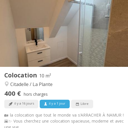
Infos Pratiques
400 €
Loyer:
48 €
Charges:
12 mois
Durée:
Acceptée
Domiciliation:
Aménagement
Commune
Salle de bain:
Privée (pièce distincte)
Cuisine:
2
10 m
Superficie:
1
Pièces privées:
Colocation
Autre
10 m²
Communautaire, studieuse, chaleureuse,
Atmosphère:
Citadelle / La Plante
calme
400 €
Non
Accès PMR:
hors charges
Non-fumeur
Fumeur:
il y a 16 jours
il y a 1 jour
Libre
Non
Animaux de compagnie:
🏡 la colocation que tout le monde va s’ARRACHER À NAMUR !
🌇✨ Vous cherchez une colocation spacieuse, moderne et avec
une vue...