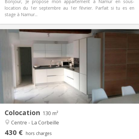
Bonjour, Je propose mon appartement à Namur en sous-
location du 1er septembre au 1er février. Parfait si tu es en
stage à Namur...
Infos Pratiques
430 €
Loyer:
70 €
Charges:
12 mois
Durée:
Non
Domiciliation:
Aménagement
Privée
Salle de bain:
Commune
Cuisine:
2
130 m
Superficie:
4
Pièces privées:
Colocation
Autre
130 m²
Communautaire, studieuse, chaleureuse,
Atmosphère:
Centre - La Corbeille
calme
430 €
Oui
Accès PMR:
hors charges