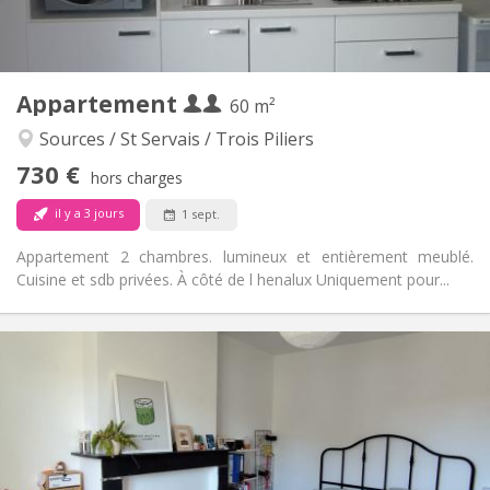
Privée (pièce distincte)
Cuisine:
2
60 m
Superficie:
3
Pièces privées:
Appartement
Autre
60 m²
Chaleureuse, calme, studieuse
Atmosphère:
Sources / St Servais / Trois Piliers
Non
Accès PMR:
730 €
Non-fumeur
Fumeur:
hors charges
Non
Animaux de compagnie:
il y a 3 jours
1 sept.
Appartement 2 chambres. lumineux et entièrement meublé.
Cuisine et sdb privées. À côté de l henalux Uniquement pour...
Infos Pratiques
390 €
Loyer:
90 €
Charges:
12 mois
Durée:
Acceptée
Domiciliation: