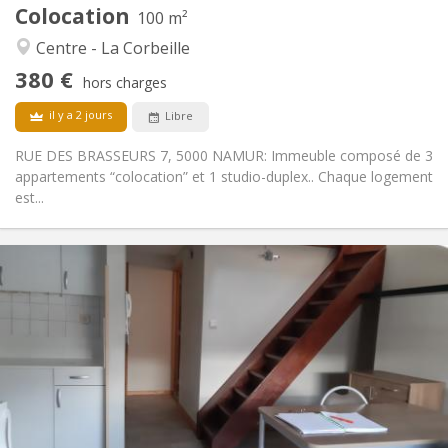
Colocation
Autre
100 m²
Calme, communautaire, studieuse,
Atmosphère:
Centre - La Corbeille
chaleureuse
380 €
Non
Accès PMR:
hors charges
Non-fumeur
Fumeur:
il y a 2 jours
Libre
Non
Animaux de compagnie:
RUE DES BRASSEURS 7, 5000 NAMUR: Immeuble composé de 3
appartements “colocation” et 1 studio-duplex.. Chaque logement
est...
Infos Pratiques
700 € (350 €/pers.)
Loyer:
100 € (50 €/pers.)
Charges:
12 mois
Durée:
Non
Domiciliation:
Aménagement
Privée
Salle de bain:
Privée (pièce distincte)
Cuisine: