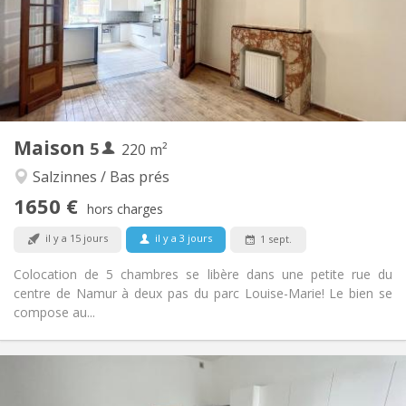
Acceptée
Domiciliation:
Aménagement
Commune
Salle de bain:
Commune
Cuisine:
2
220 m
Superficie:
5
Pièces privées:
Maison
5
Autre
220 m²
Calme, communautaire, studieuse,
Atmosphère:
Salzinnes / Bas prés
chaleureuse
1650 €
Non
Accès PMR:
hors charges
Fumeur ok
Fumeur:
il y a 15 jours
il y a 3 jours
1 sept.
Acceptés
Animaux de compagnie:
Colocation de 5 chambres se libère dans une petite rue du
centre de Namur à deux pas du parc Louise-Marie! Le bien se
compose au...
Infos Pratiques
385 €
Loyer: