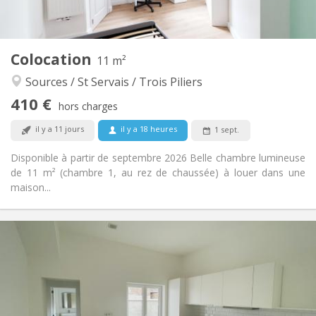
Commune
Cuisine:
2
11 m
Superficie:
1
Pièces privées:
Colocation
Autre
11 m²
Calme
Atmosphère:
Sources / St Servais / Trois Piliers
Non
Accès PMR:
410 €
Non-fumeur
Fumeur:
hors charges
Non
Animaux de compagnie:
il y a 11 jours
il y a 18 heures
1 sept.
Disponible à partir de septembre 2026 Belle chambre lumineuse
de 11 m² (chambre 1, au rez de chaussée) à louer dans une
maison...
Infos Pratiques
380 €
Loyer:
20 €
Charges:
12 mois
Durée:
Acceptée
Domiciliation: