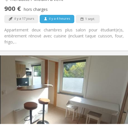
Non
Accès PMR:
900 €
Non-fumeur
Fumeur:
hors charges
Non
Animaux de compagnie:
il y a 17 jours
il y a 4 heures
1 sept.
Appartement deux chambres plus salon pour étudiant(e)s,
entièrement rénové avec cuisine (incluant taque cuisson, four,
frigo,...
Infos Pratiques
290 €
Loyer:
90 €
Charges:
11 mois
Durée:
Non
Domiciliation:
Aménagement
Commune
Salle de bain:
Commune
Cuisine:
2
15 m
Superficie:
1
Pièces privées: