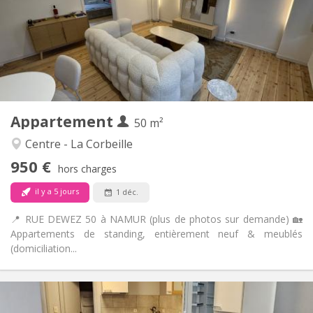
Non
Domiciliation:
Aménagement
Privée
Salle de bain:
Privée (pièce distincte)
Cuisine:
2
50 m
Superficie:
4
Pièces privées:
Appartement
Autre
50 m²
Communautaire, calme, chaleureuse,
Atmosphère:
Centre - La Corbeille
studieuse
950 €
Non
Accès PMR:
hors charges
Non-fumeur
Fumeur:
il y a 5 jours
1 déc.
Non
Animaux de compagnie:
📍 RUE DEWEZ 50 à NAMUR (plus de photos sur demande) 🏡
Appartements de standing, entièrement neuf & meublés
(domiciliation...
Infos Pratiques