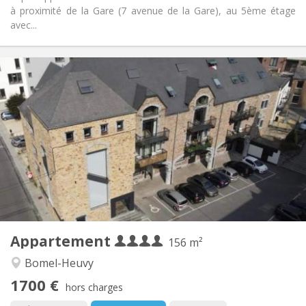
à proximité de la Gare (7 avenue de la Gare), au 5ème étage
avec...
Infos Pratiques
1700 € (425 €/pers.)
Loyer:
400 € (100 €/pers.)
Charges:
12 mois
Durée:
Non
Domiciliation:
Aménagement
Commune
Salle de bain:
Commune
Cuisine:
2
156 m
Superficie:
4
Pièces privées:
Appartement
Autre
156 m²
Communautaire, calme, chaleureuse,
Atmosphère:
Bomel-Heuvy
studieuse
1700 €
Non
Accès PMR:
hors charges
Non-fumeur
Fumeur: