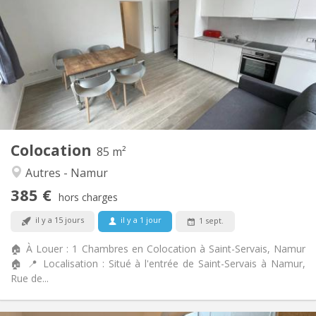
20 €
Charges:
12 mois
Durée:
Acceptée
Domiciliation:
Aménagement
Commune
Salle de bain:
Commune
Cuisine:
2
85 m
Superficie:
1
Pièces privées:
Colocation
Autre
85 m²
Chaleureuse, calme, studieuse
Atmosphère:
Autres - Namur
Oui
Accès PMR:
385 €
Non-fumeur
Fumeur:
hors charges
Non
Animaux de compagnie:
il y a 15 jours
il y a 1 jour
1 sept.
🏠 À Louer : 1 Chambres en Colocation à Saint-Servais, Namur
🏠 📍 Localisation : Situé à l'entrée de Saint-Servais à Namur,
Rue de...