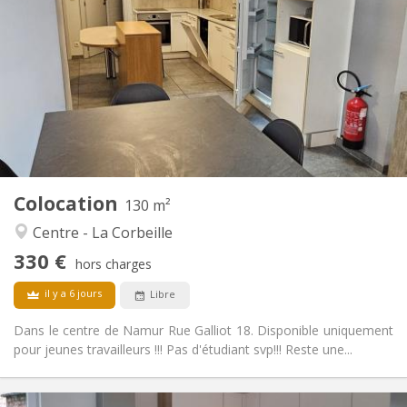
330 €
Loyer:
45 €
Charges:
12 mois
Durée:
Acceptée
Domiciliation:
Aménagement
Commune
Salle de bain:
Commune
Cuisine:
2
130 m
Superficie:
1
Pièces privées:
Colocation
Autre
130 m²
Chaleureuse
Atmosphère:
Centre - La Corbeille
Non
Accès PMR:
330 €
Non-fumeur
Fumeur:
hors charges
Non
Animaux de compagnie:
il y a 6 jours
Libre
Dans le centre de Namur Rue Galliot 18. Disponible uniquement
pour jeunes travailleurs !!! Pas d'étudiant svp!!! Reste une...