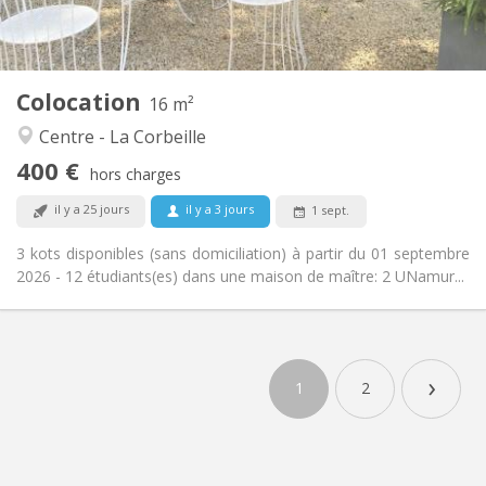
Commune
Cuisine:
2
16 m
Superficie:
1
Pièces privées:
Colocation
Autre
16 m²
Communautaire, studieuse
Atmosphère:
Centre - La Corbeille
Non
Accès PMR:
400 €
Non-fumeur
Fumeur:
hors charges
Non
Animaux de compagnie:
il y a 25 jours
il y a 3 jours
1 sept.
3 kots disponibles (sans domiciliation) à partir du 01 septembre
2026 - 12 étudiants(es) dans une maison de maître: 2 UNamur...
›
1
2