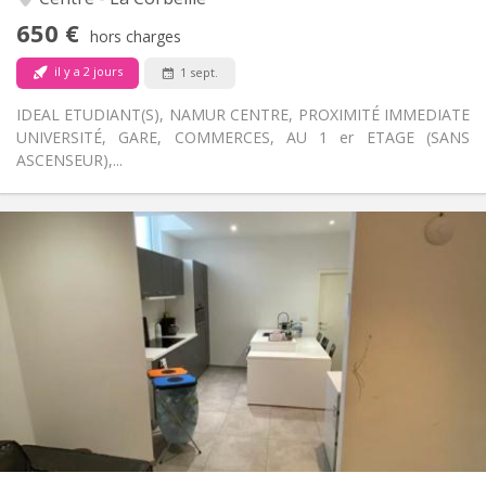
Non
Accès PMR:
650 €
Non-fumeur
Fumeur:
hors charges
Non
Animaux de compagnie:
il y a 2 jours
1 sept.
IDEAL ETUDIANT(S), NAMUR CENTRE, PROXIMITÉ IMMEDIATE
UNIVERSITÉ, GARE, COMMERCES, AU 1 er ETAGE (SANS
ASCENSEUR),...
Infos Pratiques
380 €
Loyer:
130 €
Charges:
12 mois
Durée:
Non
Domiciliation:
Aménagement
Privée
Salle de bain:
Commune
Cuisine:
2
100 m
Superficie:
2
Pièces privées: