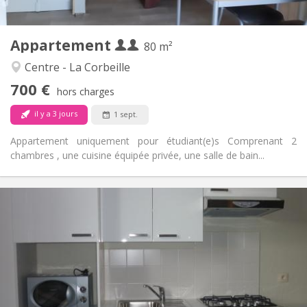
2
80 m
Superficie:
4
Pièces privées:
Appartement
Autre
80 m²
Chaleureuse, studieuse, calme
Atmosphère:
Centre - La Corbeille
Non
Accès PMR:
700 €
Fumeur ok
Fumeur:
hors charges
Non
Animaux de compagnie:
il y a 3 jours
1 sept.
Appartement uniquement pour étudiant(e)s Comprenant 2
chambres , une cuisine équipée privée, une salle de bain...
Infos Pratiques
730 €
Loyer:
120 €
Charges:
12 mois
Durée:
Non
Domiciliation:
Aménagement
Privée
Salle de bain: