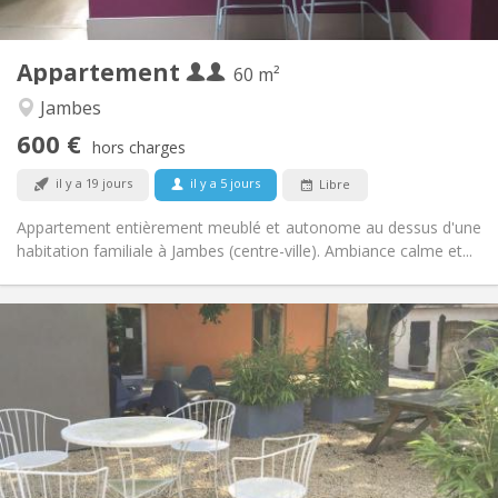
2
60 m
Superficie:
2
Pièces privées:
Appartement
Autre
60 m²
Calme, studieuse
Atmosphère:
Jambes
Non
Accès PMR:
600 €
Non-fumeur
Fumeur:
hors charges
Non
Animaux de compagnie:
il y a 19 jours
il y a 5 jours
Libre
Appartement entièrement meublé et autonome au dessus d'une
habitation familiale à Jambes (centre-ville). Ambiance calme et...
Infos Pratiques
400 €
Loyer:
95 €
Charges:
12 mois
Durée:
Non
Domiciliation:
Aménagement
Commune
Salle de bain: