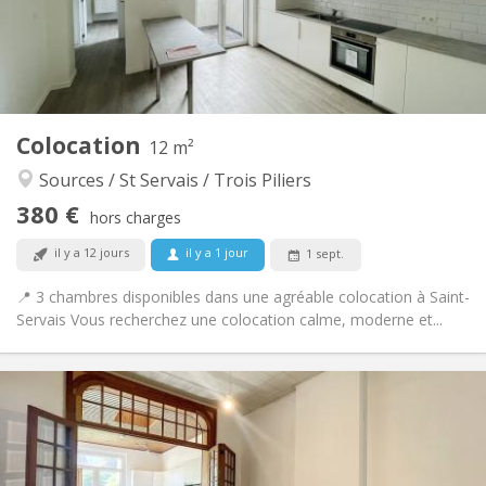
Aménagement
Commune
Salle de bain:
Commune
Cuisine:
2
12 m
Superficie:
1
Pièces privées:
Colocation
Autre
12 m²
Calme
Atmosphère:
Sources / St Servais / Trois Piliers
Non
Accès PMR:
380 €
Non-fumeur
Fumeur:
hors charges
Non
Animaux de compagnie:
il y a 12 jours
il y a 1 jour
1 sept.
📍 3 chambres disponibles dans une agréable colocation à Saint-
Servais Vous recherchez une colocation calme, moderne et...
Infos Pratiques
1650 € (330 €/pers.)
Loyer:
50 € (10 €/pers.)
Charges:
12 mois
Durée: