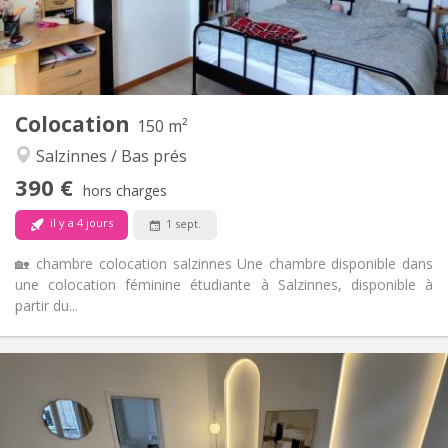
Aménagement
Commune
Salle de bain:
Commune
Cuisine:
2
150 m
Superficie:
1
Pièces privées:
Colocation
Autre
150 m²
Chaleureuse, calme, studieuse
Atmosphère:
Salzinnes / Bas prés
Non
Accès PMR:
390 €
Non-fumeur
Fumeur:
hors charges
Non
Animaux de compagnie:
il y a 4 jours
1 sept.
🏡 chambre colocation salzinnes Une chambre disponible dans
une colocation féminine étudiante à Salzinnes, disponible à
partir du...
Infos Pratiques
950 €
Loyer:
150 €
Charges:
12 mois, 11 mois, 10 mois, 5-6 mois
Durée: