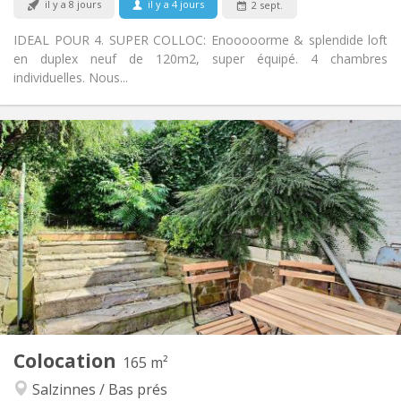
il y a 8 jours
il y a 4 jours
2 sept.
Non
Animaux de compagnie:
IDEAL POUR 4. SUPER COLLOC: Enooooorme & splendide loft
en duplex neuf de 120m2, super équipé. 4 chambres
individuelles. Nous...
Infos Pratiques
475 €
Loyer:
65 €
Charges:
12 mois
Durée:
Non
Domiciliation:
Aménagement
Commune
Salle de bain:
Commune
Cuisine:
2
165 m
Superficie:
4
Pièces privées:
Colocation
Autre
165 m²
Chaleureuse, studieuse, calme,
Atmosphère:
Salzinnes / Bas prés