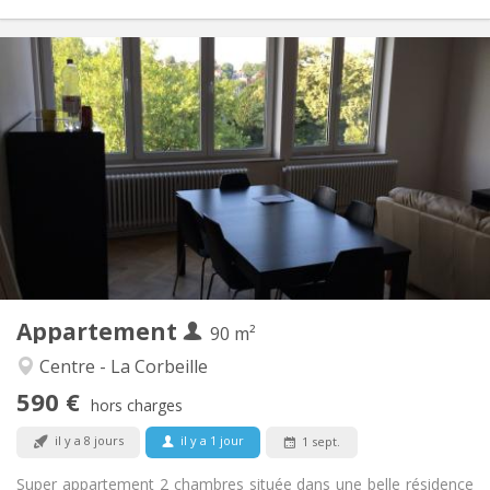
Infos Pratiques
590 €
Loyer:
0 €
Charges:
12 mois
Durée:
Acceptée
Domiciliation:
Aménagement
Commune
Salle de bain:
Commune
Cuisine:
2
90 m
Superficie:
1
Pièces privées:
Appartement
Autre
90 m²
Calme, studieuse, chaleureuse
Atmosphère:
Centre - La Corbeille
Oui
Accès PMR:
590 €
Non-fumeur
Fumeur:
hors charges
Non
Animaux de compagnie:
il y a 8 jours
il y a 1 jour
1 sept.
Super appartement 2 chambres située dans une belle résidence