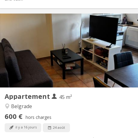
Infos Pratiques
600 €
Loyer:
100 €
Charges:
5-6 mois
Durée:
Non
Domiciliation:
Aménagement
Privée
Salle de bain:
Privée (pièce distincte)
Cuisine:
2
45 m
Superficie:
4
Pièces privées:
Appartement
Autre
45 m²
Studieuse, chaleureuse, calme
Atmosphère:
Belgrade
Non
Accès PMR:
600 €
Non-fumeur
Fumeur:
hors charges
Acceptés
Animaux de compagnie:
il y a 16 jours
24 août