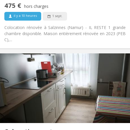
communautaire
475 €
Non
Accès PMR:
hors charges
Non-fumeur
Fumeur:
il y a 10 heures
1 sept.
Non
Animaux de compagnie:
Colocation rénovée à Salzinnes (Namur) - IL RESTE 1 grande
chambre disponible. Maison entièrement rénovée en 2023 (PEB
C),...
Infos Pratiques
400 €
Loyer:
100 €
Charges:
12 mois, 11 mois, 10 mois, 5-6 mois, 3-4 mois
Durée:
Acceptée
Domiciliation:
Aménagement
Commune
Salle de bain:
Commune
Cuisine:
2
11 m
Superficie:
1
Pièces privées: