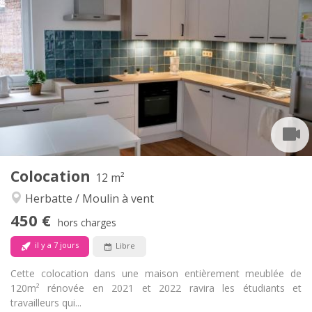
Infos Pratiques
450 €
Loyer:
85 €
Charges:
12 mois
Durée:
Acceptée
Domiciliation:
Aménagement
Commune
Salle de bain:
Commune
Cuisine:
2
12 m
Superficie:
1
Pièces privées:
Colocation
Autre
12 m²
Studieuse, communautaire, calme
Atmosphère:
Herbatte / Moulin à vent
Non
Accès PMR:
450 €
Non-fumeur
Fumeur:
hors charges
Non
Animaux de compagnie:
il y a 7 jours
Libre
Cette colocation dans une maison entièrement meublée de
120m² rénovée en 2021 et 2022 ravira les étudiants et
travailleurs qui...