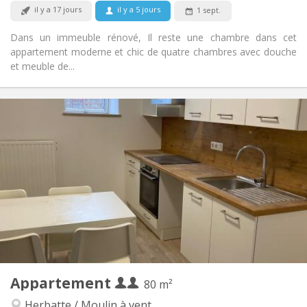
Fumeur ok
Fumeur:
il y a 17 jours
il y a 5 jours
1 sept.
Non
Animaux de compagnie:
Dans un immeuble rénové, Il reste une chambre dans cet
appartement moderne et chic de quatre chambres avec douche
et meuble de...
Infos Pratiques
900 € (450 €/pers.)
Loyer:
200 € (100 €/pers.)
Charges:
12 mois
Durée:
Sous conditions
Domiciliation:
Aménagement
Privée
Salle de bain:
Privée (pièce distincte)
Cuisine:
2
80 m
Superficie:
6
Pièces privées:
Appartement
Autre
80 m²
Calme
Atmosphère:
Herbatte / Moulin à vent