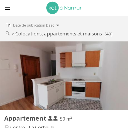
Tri
Date de publication Desc
Colocations, appartements et maisons
(40)
Infos Pratiques
650 € (325 €/pers.)
Loyer:
125 € (63 €/pers.)
Charges:
12 mois
Durée:
Acceptée
Domiciliation:
Aménagement
Privée
Salle de bain:
Privée (pièce distincte)
Cuisine:
2
50 m
Superficie:
3
Pièces privées:
Appartement
Autre
50 m²
Calme, studieuse, chaleureuse
Atmosphère:
Centre - La Corbeille