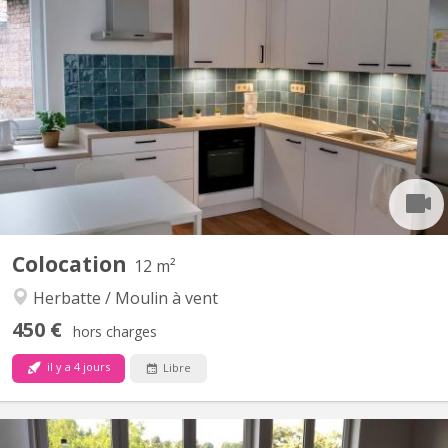
KN 4748
Cette colocation dans une maison entièrement meublée de
120m² rénovée en 2021 et 2022 ravira les étudiants et
travailleurs qui cherchent un endroit spacieux et convivial pour
vivre. Une des chambres de 12m² de la colocation se libère dans
la colocation. Lumineuse et mansardée, elle est située au...
Colocation
12 m²
Herbatte / Moulin à vent
450 €
hors charges
il y a 4 jours
Libre
KN 4952