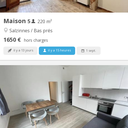
Maison
5
220 m²
Salzinnes / Bas prés
1650 €
hors charges
il y a 13 jours
il y a 15 heures
1 sept.
KN 5181
🏠 À Louer : 1 Chambres en Colocation à Saint-Servais, Namur
🏠 📍 Localisation : Situé à l'entrée de Saint-Servais à Namur, Rue
de Gembloux, à deux pas de la gare 🚆 et en face de la Belfius de
Saint-Servais 🏦. 🛋️ L'appartement : Superficie totale de 85 m² +
cour intérieure 🌿 Immeuble entièrement...