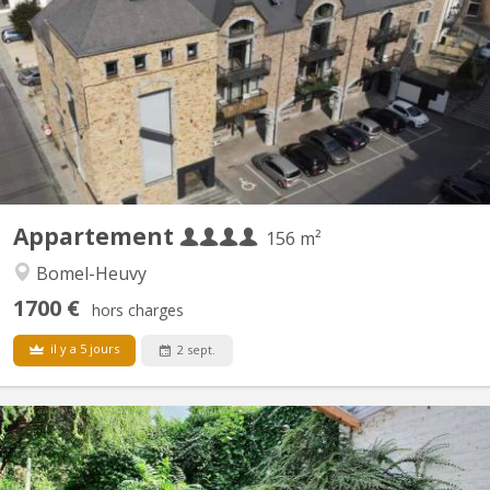
IDEAL POUR 4. SUPER COLLOC: Enooooorme & splendide loft
en duplex neuf de 120m2, super équipé. 4 chambres individuelles.
Nous recherchons quatre étudiant(e)s pour former une
colocation dans ce superbe appartement. Le loyer individuel est
de 375€/mois et 100€ de provision pour les charges (le loyer...
Appartement
156 m²
Bomel-Heuvy
1700 €
hors charges
il y a 5 jours
2 sept.
KN 4552
Colocation rénovée à Salzinnes (Namur) - IL RESTE 1 grande