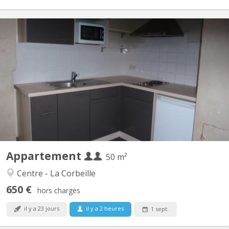
KN 591
Studio très spacieux et lumineux . il se compose au rez de ch d
une cuisine équipée, salon 1er étage: sdb grande pièce d étude, 2
ème étage, 1 chambre Le studio est entièrement meublé et
rénové Aun centre de namur. Convient pour 1 ou 2 personne (s).
Ce bien est entièrement conforme aux...
Appartement
50 m²
Centre - La Corbeille
650 €
hors charges
il y a 23 jours
il y a 2 heures
1 sept.