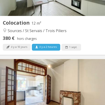
Colocation
12 m²
Sources / St Servais / Trois Piliers
380 €
hors charges
il y a 10 jours
il y a 2 heures
1 sept.
KN 5879
Colocation de 5 chambres se libère dans une petite rue du centre
de Namur à deux pas du parc Louise-Marie! Le bien se compose
au rez-de-chaussée d'un grand hall d'entrée desservant un salon
indépendant, une salle à manger ouverte sur une lumineuse
cuisine entièrement équipée (frigo, micro-ondes,...