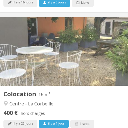
il y a 16 jours
il y a 3 jours
Libre
KN 145
3 kots disponibles (sans domiciliation) à partir du 01 septembre
2026 - 12 étudiants(es) dans une maison de maître: 2 UNamur
Vétérinaire, 1 UNamur Médecine, 2 UNamur Philo, 1 Henalux, 1
ESA Int Business, 2 Albert Jacquart, tous sérieux et calmes 👌
Agrées aux normes de sécurité, de logement et...
Colocation
16 m²
Centre - La Corbeille
400 €
hors charges
il y a 23 jours
il y a 1 jour
1 sept.