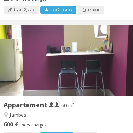
il y a 15 jours
il y a 3 heures
15 août
KN 2513
Appartement entièrement meublé et autonome au dessus d'une
habitation familiale à Jambes (centre-ville). Ambiance calme et
studieuse. Location pour deux étudiant(e)s. 2 chambres - Grand
salon - Cuisine entièrement équipée - Salle de bain avec douche
et WC - TV et Internet. Facilités de parking...
Appartement
60 m²
Jambes
600 €
hors charges