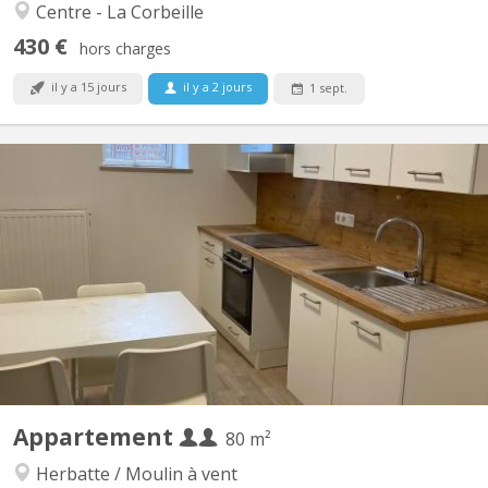
Centre - La Corbeille
430 €
hors charges
il y a 15 jours
il y a 2 jours
1 sept.
KN 4876
Appartement deux chambres plus salon pour étudiant(e)s,
entièrement rénové avec cuisine (incluant taque cuisson, four,
frigo, congélateur et emplacements lave-vaisselle / lave-linge) et
sanitaires privatifs, meublé avec lits (sans matelas), garde-robes,
bureaux, chaises de bureau, signal internet...
Appartement
80 m²
Herbatte / Moulin à vent