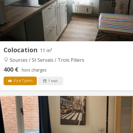
Colocation
11 m²
Sources / St Servais / Trois Piliers
400 €
hors charges
il y a 7 jours
1 sept.
KN 5284
Appartement trois chambres toutes libres avec un lavabo dans
chaque chambre- , outre une sddouche à partager- Situé au
centre, rue des Croisiers en face du SPÄR, proche de la gare, des
commerces Appartement situé au 3ème étage d'un immeuble