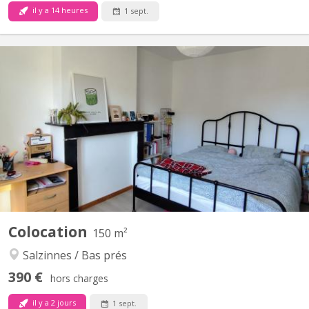
il y a 14 heures
1 sept.
KN 5778
🏡 chambre colocation salzinnes Une chambre disponible dans
une colocation féminine étudiante à Salzinnes, disponible à partir
du 1er septembre 2026 ! 🙂 - Chambre de 16m² - 2 salles de bain,
à partager avec 3 autres colocataires - Chambre située au 2eme
étage La colocation: - Maison avec jardin...
Colocation
150 m²
Salzinnes / Bas prés
390 €
hors charges
il y a 2 jours
1 sept.