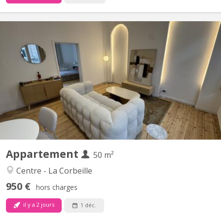
KN 5436
📍 RUE DEWEZ 50 à NAMUR (plus de photos sur demande) 🏡
Appartements de standing, entièrement neuf & meublés
(domiciliation possible). ✅ APPARTEMENT N° 3 : 💸 Loyer : 1. 100
€/mois toutes charges incluses (eau, gaz, électricité, internet).
Sans provision et décompte. 📏 Superficie : +/- 50 m² 🛏️...
Appartement
50 m²
Centre - La Corbeille
950 €
hors charges
il y a 2 jours
1 déc.