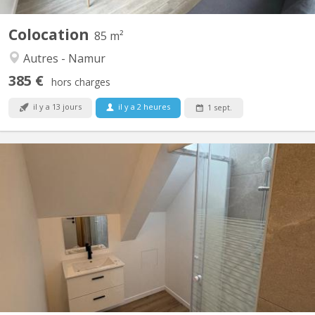
Colocation
85 m²
Autres - Namur
385 €
hors charges
il y a 13 jours
il y a 2 heures
1 sept.
KN 5823
🏡 la colocation que tout le monde va s’ARRACHER À NAMUR ! 🌇
✨ Vous cherchez une colocation spacieuse, moderne et avec une
vue exceptionnelle ? Ne cherchez plus ! Situé Rue Notre-Dame à
Namur, au cœur d’une petite copropriété entièrement rénovée
de seulement 10 appartements, ce superbe appartement...