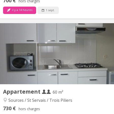
700 €
hors charges
il y a 14 heures
1 sept.
KN 399
Appartement 2 chambres. lumineux et entièrement meublé.
Cuisine et sdb privées. À côté de l henalux Uniquement pour
étudiant(e)s
Appartement
60 m²
Sources / St Servais / Trois Piliers
730 €
hors charges