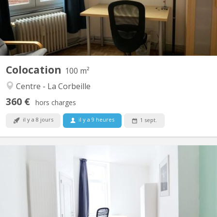
tres CALME comprenant un appartement par étage Bail du...
Colocation
100 m²
Centre - La Corbeille
360 €
hors charges
il y a 8 jours
il y a 9 heures
1 sept.
KN 5821
Disponible à partir de septembre 2026 Belle chambre lumineuse
de 11 m² (chambre 1, au rez de chaussée) à louer dans une
maison entièrement rénovée en 2024, au 68 rue Saint-Donat à
Saint-Servais (5002 Namur). Colocation conviviale de 4
personnes, parquet au sol, PEB C. La chambre est entièrement...