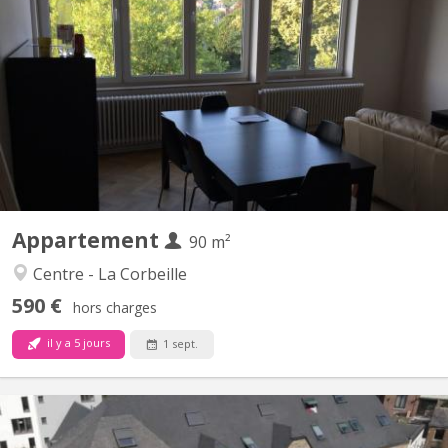
Super appartement 2 chambres située dans une belle résidence à
proximité de la Gare (7 avenue de la Gare), au 5ème étage avec
ascenseur. Complètement rénové, avec séjour, salle-à-manger,
cuisine complètement équipée séparée, salle-de-douche. Loyer
pour une chambre (une disponible). Grande chambre...
Appartement
90 m²
Centre - La Corbeille
590 €
hors charges
il y a 5 jours
1 sept.
KN 4911