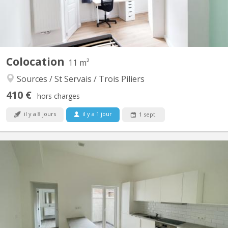
Colocation
11 m²
Sources / St Servais / Trois Piliers
410 €
hors charges
il y a 8 jours
il y a 1 jour
1 sept.
KN 5734
📍 3 chambres disponibles dans une agréable colocation à Saint-
Servais Vous recherchez une colocation calme, moderne et
idéalement située à proximité du centre de Namur ? Cette
colocation est faite pour vous ! Située Rue de Gembloux 97 à
5002 Saint-Servais, à seulement 10 minutes à pied de la gare...