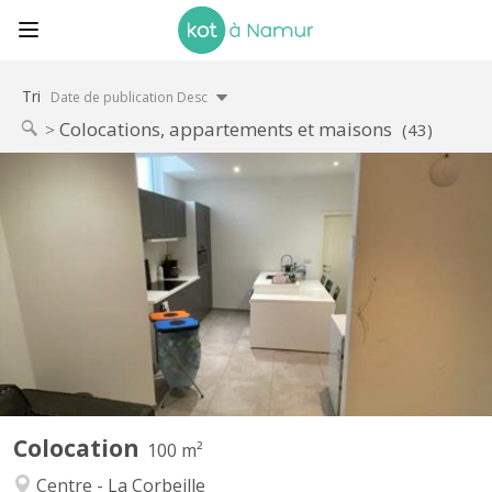
Tri
Date de publication Desc
Colocations, appartements et maisons
(43)
KN 4612
RUE DES BRASSEURS 7, 5000 NAMUR: Immeuble composé de 3
appartements “colocation” et 1 studio-duplex.. Chaque logement
est spacieux, lumineux et entièrement rénové. La plupart ont une
vue Meuse- citadelle. Bâtiment situé en plein cœur de ville, dans
le quartier très prisé des brasseurs. A 2 pas du...
Colocation
100 m²
Centre - La Corbeille