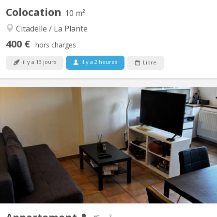
Colocation
10 m²
Citadelle / La Plante
400 €
hors charges
il y a 13 jours
il y a 2 heures
Libre
KN 5877
Bonjour, Je propose mon appartement à Namur en sous-
location du 1er septembre au 1er février. Parfait si tu es en stage
à Namur ou que tu viens en Erasmus pendant le premier
semestre ! Disponibilité : Du 1er septembre au 1er février → 5
mois (dates flexibles). Description de l'appartement...