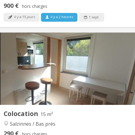
900 €
hors charges
il y a 15 jours
il y a 2 heures
1 sept.
KN 5642
Chambre meublée dans colocation étudiante, exclusivement
féminine. Bâtiment rénové. Double vitrage. Sur 2 étages, 2
chambres par étage. Au total : 2 wc, 3 éviers, 1 douche, 1 cuisine,
1 espace repas/détente. Places de parking gratuites devant le
logement. Sécurité : Porte entrée blindée,...
Colocation
15 m²
Salzinnes / Bas prés
290 €
hors charges