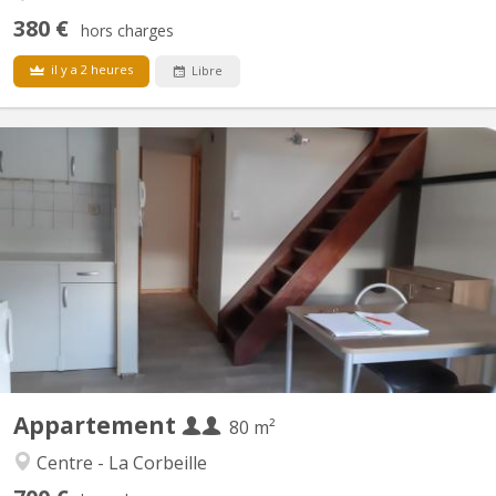
380 €
hors charges
il y a 2 heures
Libre
KN 397
Appartement uniquement pour étudiant(e)s Comprenant 2
chambres , une cuisine équipée privée, une salle de bain privée.
Complètement meublé situation exceptionnelle dans le
piétonnier à 2min des facultés
Appartement
80 m²
Centre - La Corbeille