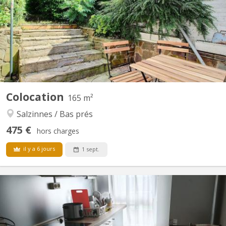
chambre disponible. Maison entièrement rénovée en 2023 (PEB
C), située Avenue de Marlagne 77, à deux pas de la Clinique
Sainte-Elisabeth, du département paramédical Hénallux et à
quelques minutes du centre-ville. ✨ La maison (165 m²)...
Colocation
165 m²
Salzinnes / Bas prés
475 €
hors charges
il y a 6 jours
1 sept.
KN 5889
Une chambre duplex à louer au second étage d'une maison à St
Servais dans une rue calme avec tout à proximité.