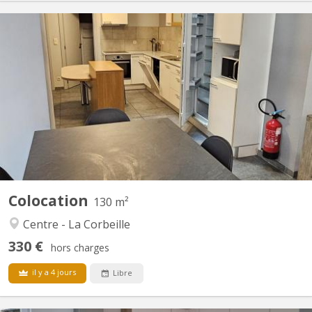
KN 4393
Dans le centre de Namur Rue Galliot 18. Disponible uniquement
pour jeunes travailleurs !!! Pas d'étudiant svp!!! Reste une
chambres meublée avec evier , 2 wc et 2 douches communes
pour 4 chambres Immeuble rénové . Les charges (eau-gaz-
électricité), le mobilier et internet via wifi ou câble...
Colocation
130 m²
Centre - La Corbeille
330 €
hors charges
il y a 4 jours
Libre