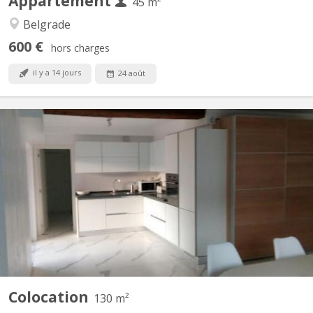
Appartement
45 m²
Belgrade
600 €
hors charges
il y a 14 jours
24 août
KN 5223
Dans un immeuble rénové, Il reste une chambre dans cet
appartement moderne et chic de quatre chambres avec douche
et meuble de bains individuels. L'appartement est composé d'un
beau séjour bien lumineux donnant sur une terrasse de +/- 8m²
et incluant la cuisine moderne avec électroménagers AEG...
Colocation
130 m²