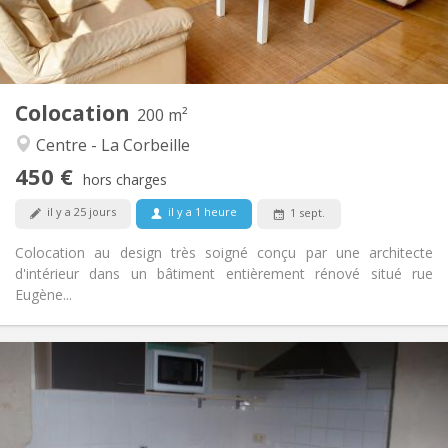
Commune
Salle de bain:
Commune
Cuisine:
2
200 m
Superficie:
1
Pièces privées:
Colocation
Autre
200 m²
Calme, communautaire, chaleureuse,
Atmosphère:
Centre - La Corbeille
studieuse
450 €
Non
Accès PMR:
hors charges
Non-fumeur
Fumeur:
il y a 25 jours
il y a 1 heure
1 sept.
Non
Animaux de compagnie:
Colocation au design très soigné conçu par une architecte
d'intérieur dans un bâtiment entièrement rénové situé rue
Eugène...
Infos Pratiques
650 € (325 €/pers.)
Loyer:
25 € (13 €/pers.)
Charges:
12 mois
Durée: