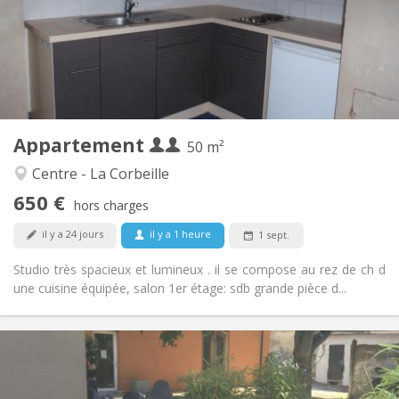
Non
Domiciliation:
Aménagement
Privée
Salle de bain:
Privée (pièce distincte)
Cuisine:
2
50 m
Superficie:
4
Pièces privées:
Appartement
Autre
50 m²
Chaleureuse, studieuse, calme
Atmosphère:
Centre - La Corbeille
Non
Accès PMR:
650 €
Fumeur ok
Fumeur:
hors charges
Non
Animaux de compagnie:
il y a 24 jours
il y a 1 heure
1 sept.
Studio très spacieux et lumineux . il se compose au rez de ch d
une cuisine équipée, salon 1er étage: sdb grande pièce d...
Infos Pratiques
400 €
Loyer:
95 €
Charges: