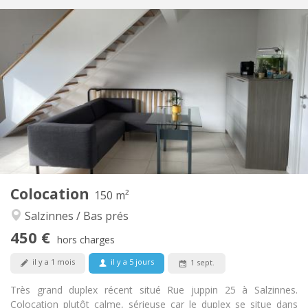
Infos Pratiques
450 €
Loyer:
75 €
Charges:
12 mois
Durée:
Sous conditions
Domiciliation:
Aménagement
Commune
Salle de bain:
Commune
Cuisine:
2
150 m
Superficie:
1
Pièces privées:
Colocation
Autre
150 m²
Communautaire, calme, chaleureuse,
Atmosphère:
Salzinnes / Bas prés
studieuse
450 €
Oui
Accès PMR:
hors charges
Non-fumeur
Fumeur:
il y a 1 mois
il y a 5 jours
1 sept.
Non
Animaux de compagnie:
Très grand duplex récent situé Rue juppin 25 à Salzinnes.
Colocation plutôt calme, sérieuse car le duplex se situe dans