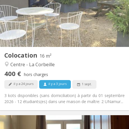
12 mois
Durée:
Non
Domiciliation:
Aménagement
Commune
Salle de bain:
Commune
Cuisine:
2
16 m
Superficie:
1
Pièces privées:
Colocation
Autre
16 m²
Communautaire, studieuse
Atmosphère:
Centre - La Corbeille
Non
Accès PMR:
400 €
Non-fumeur
Fumeur:
hors charges
Non
Animaux de compagnie:
il y a 24 jours
il y a 3 jours
1 sept.
3 kots disponibles (sans domiciliation) à partir du 01 septembre
2026 - 12 étudiants(es) dans une maison de maître: 2 UNamur...
Infos Pratiques