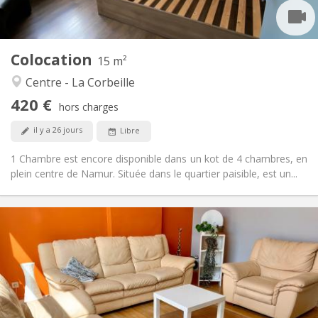
Commune
Cuisine:
2
15 m
Superficie:
4
Pièces privées:
Colocation
Autre
15 m²
Chaleureuse, studieuse, calme
Atmosphère:
Centre - La Corbeille
Non
Accès PMR:
420 €
Non-fumeur
Fumeur:
hors charges
Non
Animaux de compagnie:
il y a 26 jours
Libre
1 Chambre est encore disponible dans un kot de 4 chambres, en
plein centre de Namur. Située dans le quartier paisible, est un...
Infos Pratiques
450 €
Loyer:
120 €
Charges:
12 mois
Durée:
Acceptée
Domiciliation:
Aménagement