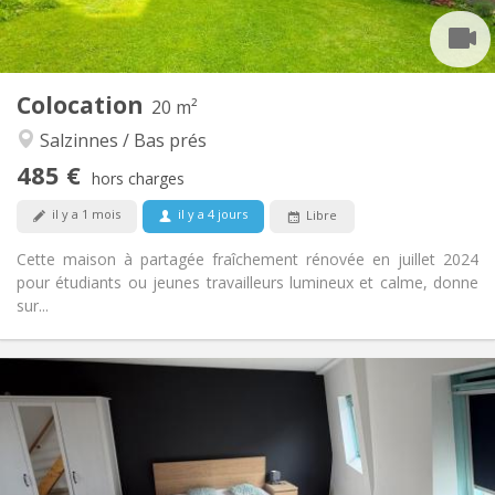
Privée
Salle de bain:
Commune
Cuisine:
2
20 m
Superficie:
1
Pièces privées:
Colocation
20 m²
Autre
Salzinnes / Bas prés
Communautaire, calme, studieuse,
Atmosphère:
485 €
chaleureuse
hors charges
Non
Accès PMR:
il y a 1 mois
il y a 4 jours
Libre
Non-fumeur
Fumeur:
Non
Animaux de compagnie:
Cette maison à partagée fraîchement rénovée en juillet 2024
pour étudiants ou jeunes travailleurs lumineux et calme, donne
sur...
Infos Pratiques
1000 € (500 €/pers.)
Loyer:
100 € (50 €/pers.)
Charges:
12 mois
Durée:
Sous conditions
Domiciliation: