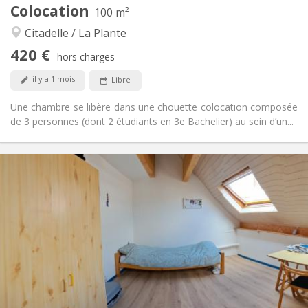
Colocation
Autre
100 m²
Calme
Atmosphère:
Citadelle / La Plante
Non
Accès PMR:
420 €
Non-fumeur
Fumeur:
hors charges
Non
Animaux de compagnie:
il y a 1 mois
Libre
Une chambre se libère dans une chouette colocation composée
de 3 personnes (dont 2 étudiants en 3e Bachelier) au sein d’un...
Infos Pratiques
350 €
Loyer:
50 €
Charges:
12 mois, 10 mois
Durée:
Non
Domiciliation:
Aménagement
Commune
Salle de bain:
Commune
Cuisine:
2
14 m
Superficie: