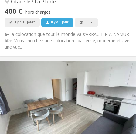
Citadelle / La Plante
communautaire
400 €
Non
Accès PMR:
hors charges
Non-fumeur
Fumeur:
il y a 15 jours
il y a 1 jour
Libre
Non
Animaux de compagnie:
🏡 la colocation que tout le monde va s’ARRACHER À NAMUR !
🌇✨ Vous cherchez une colocation spacieuse, moderne et avec
une vue...
Infos Pratiques
385 €
Loyer:
20 €
Charges:
12 mois
Durée:
Acceptée
Domiciliation:
Aménagement
Commune
Salle de bain:
Commune
Cuisine:
2
85 m
Superficie:
1
Pièces privées: