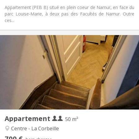
Appartement (PEB B) situé en plein coeur de Namur, en face du
parc Louise-Marie, à deux pas des Facultés de Namur. Outre
ces...
Infos Pratiques
700 € (350 €/pers.)
Loyer:
50 € (25 €/pers.)
Charges:
12 mois
Durée:
Acceptée
Domiciliation:
Aménagement
Privée
Salle de bain:
Privée (pièce distincte)
Cuisine:
2
50 m
Superficie:
3
Pièces privées:
Appartement
Autre
50 m²
Calme
Atmosphère:
Centre - La Corbeille
Non
Accès PMR:
700 €