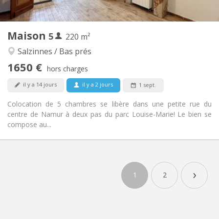
2
220 m
Superficie:
5
Pièces privées:
Maison
5
Autre
220 m²
Studieuse, chaleureuse, calme,
Atmosphère:
Salzinnes / Bas prés
communautaire
1650 €
Non
Accès PMR:
hors charges
Fumeur ok
Fumeur:
il y a 14 jours
il y a 2 jours
1 sept.
Acceptés
Animaux de compagnie:
Colocation de 5 chambres se libère dans une petite rue du
centre de Namur à deux pas du parc Louise-Marie! Le bien se
compose au...
›
1
2