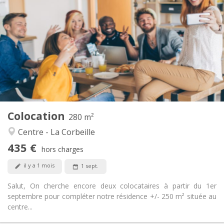
435 €
Loyer:
100 €
Charges:
12 mois
Durée:
Acceptée
Domiciliation:
Aménagement
Privée
Salle de bain:
Commune
Cuisine:
2
280 m
Superficie:
5
Pièces privées:
Colocation
Autre
280 m²
Chaleureuse, studieuse, communautaire
Atmosphère:
Centre - La Corbeille
Non
Accès PMR:
435 €
Fumeur ok
Fumeur:
hors charges
Non
Animaux de compagnie:
il y a 1 mois
1 sept.
Salut, On cherche encore deux colocataires à partir du 1er
septembre pour compléter notre résidence +/- 250 m² située au
centre...