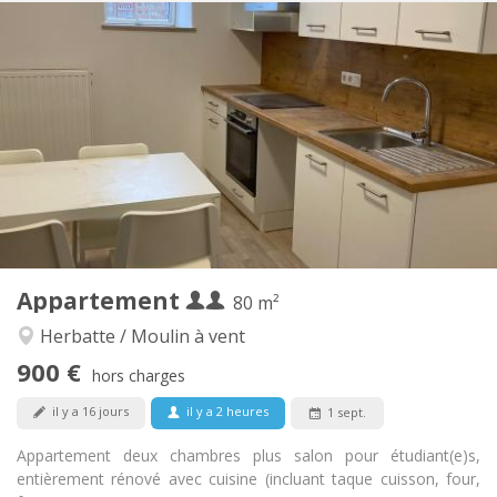
Infos Pratiques
900 € (450 €/pers.)
Loyer:
200 € (100 €/pers.)
Charges:
12 mois
Durée:
Sous conditions
Domiciliation:
Aménagement
Privée
Salle de bain:
Privée (pièce distincte)
Cuisine:
2
80 m
Superficie:
6
Pièces privées:
Appartement
Autre
80 m²
Calme
Atmosphère:
Herbatte / Moulin à vent
Non
Accès PMR:
900 €
Non-fumeur
Fumeur:
hors charges
Non
Animaux de compagnie:
il y a 16 jours
il y a 2 heures
1 sept.
Appartement deux chambres plus salon pour étudiant(e)s,
entièrement rénové avec cuisine (incluant taque cuisson, four,