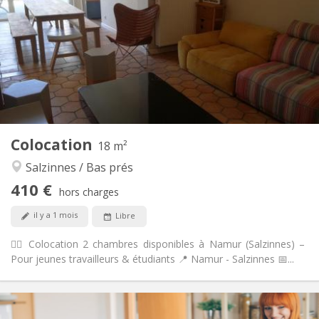
115 €
Charges:
12 mois
Durée:
Acceptée
Domiciliation:
Aménagement
Commune
Salle de bain:
Commune
Cuisine:
2
18 m
Superficie:
1
Pièces privées:
Colocation
Autre
18 m²
Chaleureuse, communautaire
Atmosphère:
Salzinnes / Bas prés
Oui
Accès PMR:
410 €
Fumeur ok
Fumeur:
hors charges
Non
Animaux de compagnie:
il y a 1 mois
Libre
🙋‍♀️ Colocation 2 chambres disponibles à Namur (Salzinnes) –
Pour jeunes travailleurs & étudiants 📍 Namur - Salzinnes 📅...
Infos Pratiques