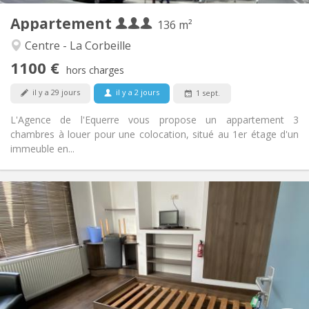
Appartement
Autre
136 m²
Studieuse, chaleureuse, calme
Atmosphère:
Centre - La Corbeille
Non
Accès PMR:
1100 €
Non-fumeur
Fumeur:
hors charges
Non
Animaux de compagnie:
il y a 29 jours
il y a 2 jours
1 sept.
L'Agence de l'Equerre vous propose un appartement 3
chambres à louer pour une colocation, situé au 1er étage d'un
immeuble en...
Infos Pratiques
420 €
Loyer:
75 €
Charges:
12 mois
Durée:
Non
Domiciliation:
Aménagement
Commune
Salle de bain: