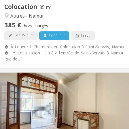
Colocation
Autre
85 m²
Calme, studieuse, chaleureuse
Atmosphère:
Autres - Namur
Oui
Accès PMR:
385 €
Non-fumeur
Fumeur:
hors charges
Non
Animaux de compagnie:
il y a 15 jours
il y a 1 jour
1 sept.
🏠 À Louer : 1 Chambres en Colocation à Saint-Servais, Namur
🏠 📍 Localisation : Situé à l'entrée de Saint-Servais à Namur,
Rue de...
Infos Pratiques
1650 € (330 €/pers.)
Loyer:
50 € (10 €/pers.)
Charges:
12 mois
Durée:
Acceptée
Domiciliation:
Aménagement
Commune
Salle de bain:
Commune
Cuisine: