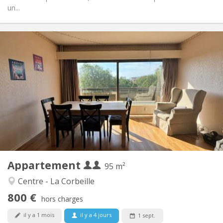
un...
Infos Pratiques
800 € (400 €/pers.)
Loyer:
220 € (110 €/pers.)
Charges:
12 mois
Durée:
Sous conditions
Domiciliation:
Aménagement
Commune
Salle de bain:
Commune
Cuisine:
2
95 m
Superficie:
1
Pièces privées:
Appartement
Autre
95 m²
Calme, studieuse
Atmosphère:
Centre - La Corbeille
Oui
Accès PMR:
800 €
Non-fumeur
Fumeur:
hors charges
Non
Animaux de compagnie:
il y a 1 mois
il y a 4 jours
1 sept.