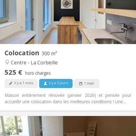
Sous conditions
Domiciliation:
Aménagement
Privée
Salle de bain:
Commune
Cuisine:
2
300 m
Superficie:
2
Pièces privées:
Colocation
Autre
300 m²
Studieuse, communautaire, calme,
Atmosphère:
Centre - La Corbeille
chaleureuse
525 €
Non
Accès PMR:
hors charges
Non-fumeur
Fumeur:
il y a 1 mois
il y a 5 jours
1 sept.
Non
Animaux de compagnie:
Maison entièrement rénovée (janvier 2026) et pensée pour
accueillir une colocation dans les meilleures conditions ! Une...
Infos Pratiques
410 €
Loyer: