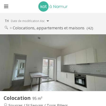
Tri
Date de modification Asc
Colocations, appartements et maisons
(42)
Infos Pratiques
400 €
Loyer:
75 €
Charges:
12 mois
Durée:
Non
Domiciliation:
Aménagement
Commune
Salle de bain:
Commune
Cuisine:
2
95 m
Superficie:
6
Pièces privées:
Colocation
Autre
95 m²
Calme, communautaire, studieuse,
Atmosphère:
Sources / St Servais / Trois Piliers