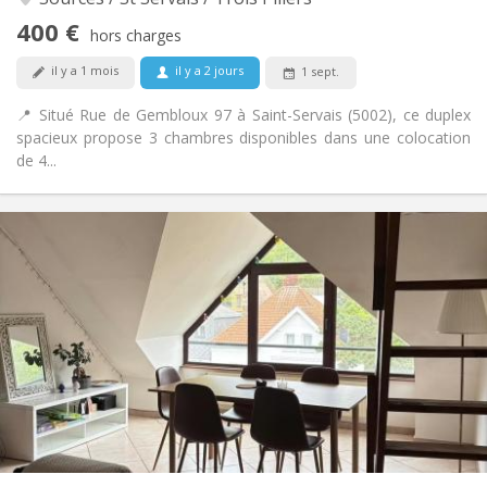
chaleureuse
400 €
Non
Accès PMR:
hors charges
Fumeur ok
Fumeur:
il y a 1 mois
il y a 2 jours
1 sept.
Non
Animaux de compagnie:
📍 Situé Rue de Gembloux 97 à Saint-Servais (5002), ce duplex
spacieux propose 3 chambres disponibles dans une colocation
de 4...
Infos Pratiques
420 €
Loyer:
113 €
Charges:
12 mois
Durée:
Sous conditions
Domiciliation:
Aménagement
Commune
Salle de bain:
Commune
Cuisine:
2
100 m
Superficie:
1
Pièces privées: