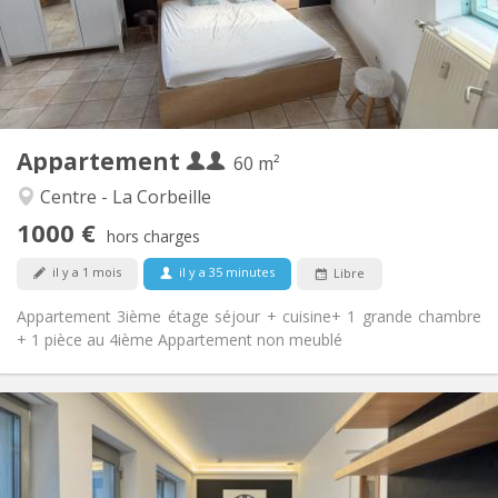
Aménagement
Privée
Salle de bain:
Privée (pièce distincte)
Cuisine:
2
60 m
Superficie:
4
Pièces privées:
Appartement
Autre
60 m²
Calme
Atmosphère:
Centre - La Corbeille
Non
Accès PMR:
1000 €
Non-fumeur
Fumeur:
hors charges
Non
Animaux de compagnie:
il y a 1 mois
il y a 35 minutes
Libre
Appartement 3ième étage séjour + cuisine+ 1 grande chambre
+ 1 pièce au 4ième Appartement non meublé
Infos Pratiques
525 €
Loyer:
75 €
Charges:
12 mois, 11 mois, 10 mois, 5-6 mois, 3-4 mois
Durée: