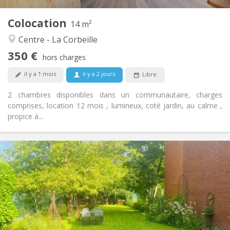
1
Pièces privées:
Colocation
Autre
14 m²
Studieuse, communautaire, calme,
Atmosphère:
Centre - La Corbeille
chaleureuse
350 €
Non
Accès PMR:
hors charges
Non-fumeur
Fumeur:
il y a 1 mois
il y a 2 jours
Libre
Non
Animaux de compagnie:
2 chambres disponibles dans un communautaire, charges
comprises, location 12 mois , lumineux, coté jardin, au calme ,
propice à...
Infos Pratiques
485 €
Loyer:
85 €
Charges:
12 mois, 11 mois, 10 mois, 5-6 mois, 3-4 mois,
Durée:
vacances d'été, au mois
Non
Domiciliation:
Aménagement