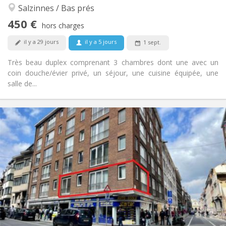
Calme, chaleureuse, communautaire
Atmosphère:
Salzinnes / Bas prés
Non
Accès PMR:
450 €
Fumeur ok
Fumeur:
hors charges
Non
Animaux de compagnie:
il y a 29 jours
il y a 5 jours
1 sept.
Très beau duplex comprenant 3 chambres dont une avec un
coin douche/évier privé, un séjour, une cuisine équipée, une
salle de...
Infos Pratiques
1100 € (367 €/pers.)
Loyer:
300 € (100 €/pers.)
Charges:
12 mois
Durée:
Acceptée
Domiciliation:
Aménagement
Commune
Salle de bain:
Commune
Cuisine:
2
136 m
Superficie:
3
Pièces privées: