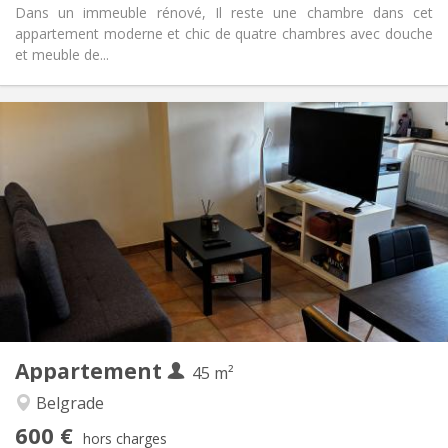
Dans un immeuble rénové, Il reste une chambre dans cet
appartement moderne et chic de quatre chambres avec douche
et meuble de...
Infos Pratiques
600 €
Loyer:
100 €
Charges:
5-6 mois
Durée:
Non
Domiciliation:
Aménagement
Privée
Salle de bain:
Privée (pièce distincte)
Cuisine:
2
45 m
Superficie:
4
Pièces privées:
Appartement
Autre
45 m²
Chaleureuse, studieuse, calme
Atmosphère:
Belgrade
Non
Accès PMR:
600 €
Non-fumeur
Fumeur:
hors charges