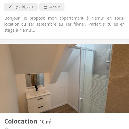
Acceptés
Animaux de compagnie:
il y a 16 jours
24 août
Bonjour, Je propose mon appartement à Namur en sous-
location du 1er septembre au 1er février. Parfait si tu es en
stage à Namur...
Infos Pratiques
400 €
Loyer:
48 €
Charges:
12 mois
Durée:
Acceptée
Domiciliation:
Aménagement
Commune
Salle de bain:
Privée (pièce distincte)
Cuisine:
2
10 m
Superficie:
1
Pièces privées:
Colocation
Autre
10 m²
Calme, chaleureuse, studieuse,
Atmosphère: