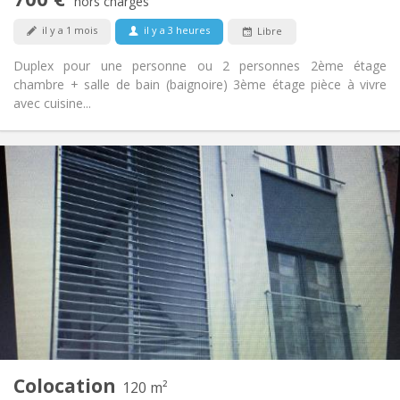
Non-fumeur
Fumeur:
hors charges
Non
Animaux de compagnie:
il y a 1 mois
il y a 3 heures
Libre
Duplex pour une personne ou 2 personnes 2ème étage
chambre + salle de bain (baignoire) 3ème étage pièce à vivre
avec cuisine...
Infos Pratiques
450 €
Loyer:
50 €
Charges:
12 mois
Durée:
Sous conditions
Domiciliation:
Aménagement
Commune
Salle de bain:
Commune
Cuisine:
2
120 m
Superficie:
3
Pièces privées:
Colocation
Autre
120 m²