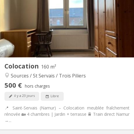
500 €
Loyer:
80 €
Charges:
12 mois
Durée:
Acceptée
Domiciliation:
Aménagement
Commune
Salle de bain:
Commune
Cuisine:
2
160 m
Superficie:
4
Pièces privées:
Colocation
Autre
160 m²
Studieuse, chaleureuse, calme
Atmosphère:
Sources / St Servais / Trois Piliers
Non
Accès PMR:
500 €
Non-fumeur
Fumeur:
hors charges
Non
Animaux de compagnie:
il y a 23 jours
Libre
📍 Saint-Servais (Namur) – Colocation meublée fraîchement
rénovée 🏡 4 chambres | Jardin + terrasse 🚆 Train direct Namur
→...