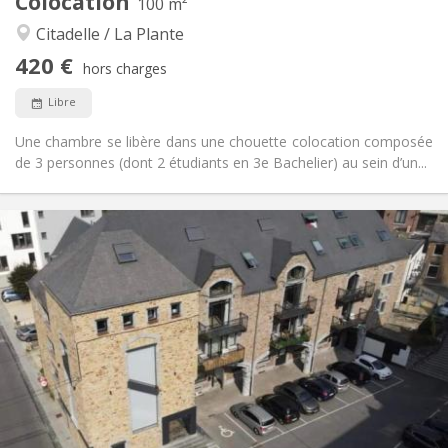
Colocation
Autre
100 m²
Calme
Atmosphère:
Citadelle / La Plante
Non
Accès PMR:
420 €
Non-fumeur
Fumeur:
hors charges
Non
Animaux de compagnie:
Libre
Une chambre se libère dans une chouette colocation composée
de 3 personnes (dont 2 étudiants en 3e Bachelier) au sein d’un...
Infos Pratiques
1700 € (425 €/pers.)
Loyer:
400 € (100 €/pers.)
Charges:
12 mois
Durée:
Non
Domiciliation:
Aménagement
Commune
Salle de bain:
Commune
Cuisine:
2
156 m
Superficie:
4
Pièces privées: