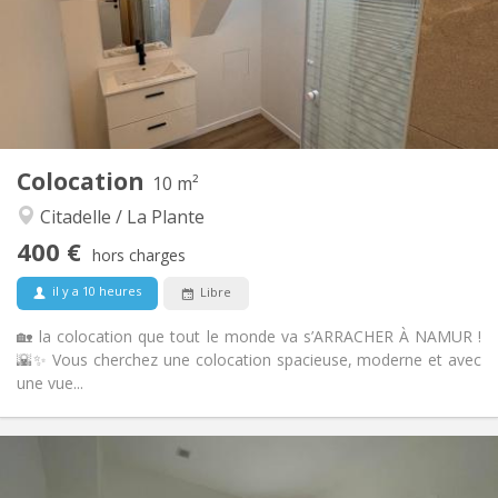
Acceptée
Domiciliation:
Aménagement
Commune
Salle de bain:
Privée (pièce distincte)
Cuisine:
2
10 m
Superficie:
1
Pièces privées:
Colocation
Autre
10 m²
Studieuse, communautaire, calme,
Atmosphère:
Citadelle / La Plante
chaleureuse
400 €
Non
Accès PMR:
hors charges
Non-fumeur
Fumeur:
il y a 10 heures
Libre
Non
Animaux de compagnie:
🏡 la colocation que tout le monde va s’ARRACHER À NAMUR !
🌇✨ Vous cherchez une colocation spacieuse, moderne et avec
une vue...
Infos Pratiques
400 €
Loyer: