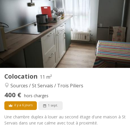
Infos Pratiques
400 €
Loyer:
100 €
Charges:
12 mois, 11 mois, 10 mois, 5-6 mois, 3-4 mois
Durée:
Acceptée
Domiciliation:
Aménagement
Commune
Salle de bain:
Commune
Cuisine:
2
11 m
Superficie:
1
Pièces privées:
Colocation
Autre
11 m²
Studieuse, calme
Atmosphère:
Sources / St Servais / Trois Piliers
Non
Accès PMR:
400 €
Non-fumeur
Fumeur:
hors charges
Non
Animaux de compagnie:
il y a 6 jours
1 sept.
Une chambre duplex à louer au second étage d'une maison à St
Servais dans une rue calme avec tout à proximité.