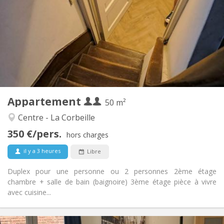
50 € (25 €/pers.)
Charges:
12 mois
Durée:
Acceptée
Domiciliation:
Aménagement
Privée
Salle de bain:
Privée (pièce distincte)
Cuisine:
2
50 m
Superficie:
3
Pièces privées:
Appartement
Autre
50 m²
Calme
Atmosphère:
Centre - La Corbeille
Non
Accès PMR:
350 €/pers.
Non-fumeur
Fumeur:
hors charges
Non
Animaux de compagnie:
il y a 3 heures
Libre
Duplex pour une personne ou 2 personnes 2ème étage
chambre + salle de bain (baignoire) 3ème étage pièce à vivre
avec cuisine...