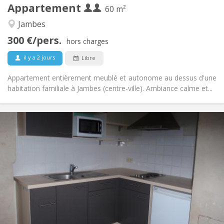
Appartement
Autre
60 m²
Studieuse, calme
Atmosphère:
Jambes
Non
Accès PMR:
300 €/pers.
Non-fumeur
Fumeur:
hors charges
Non
Animaux de compagnie:
il y a 2 jours
Libre
Appartement entièrement meublé et autonome au dessus d'une
habitation familiale à Jambes (centre-ville). Ambiance calme et...
Infos Pratiques
650 € (325 €/pers.)
Loyer:
25 € (13 €/pers.)
Charges:
12 mois
Durée:
Non
Domiciliation:
Aménagement
Privée
Salle de bain:
Privée (pièce distincte)
Cuisine:
2
50 m
Superficie: