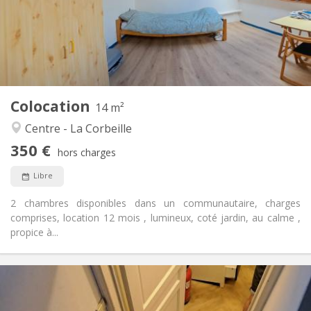
Aménagement
Commune
Salle de bain:
Commune
Cuisine:
2
14 m
Superficie:
1
Pièces privées:
Colocation
Autre
14 m²
Chaleureuse, calme, communautaire,
Atmosphère:
Centre - La Corbeille
studieuse
350 €
Non
Accès PMR:
hors charges
Non-fumeur
Fumeur:
Libre
Non
Animaux de compagnie:
2 chambres disponibles dans un communautaire, charges
comprises, location 12 mois , lumineux, coté jardin, au calme ,
propice à...
Infos Pratiques
700 € (350 €/pers.)
Loyer: