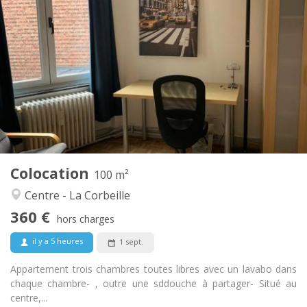
Infos Pratiques
360 €
Loyer:
100 €
Charges:
12 mois
Durée:
Non
Domiciliation:
Aménagement
Privée
Salle de bain:
Commune
Cuisine:
2
100 m
Superficie:
3
Pièces privées:
Colocation
Autre
100 m²
Chaleureuse, calme, communautaire,
Atmosphère:
Centre - La Corbeille
studieuse
360 €
Non
Accès PMR:
hors charges
Non-fumeur
Fumeur:
il y a 5 heures
1 sept.
Non
Animaux de compagnie:
Appartement trois chambres toutes libres avec un lavabo dans
chaque chambre- , outre une sddouche à partager- Situé au
centre,...