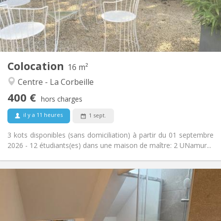
Aménagement
Commune
Salle de bain:
Commune
Cuisine:
2
16 m
Superficie:
1
Pièces privées:
Colocation
Autre
16 m²
Studieuse, communautaire
Atmosphère:
Centre - La Corbeille
Non
Accès PMR:
400 €
Non-fumeur
Fumeur:
hors charges
Non
Animaux de compagnie:
il y a 11 heures
1 sept.
3 kots disponibles (sans domiciliation) à partir du 01 septembre
2026 - 12 étudiants(es) dans une maison de maître: 2 UNamur...
Infos Pratiques
400 €
Loyer:
48 €
Charges:
12 mois
Durée: