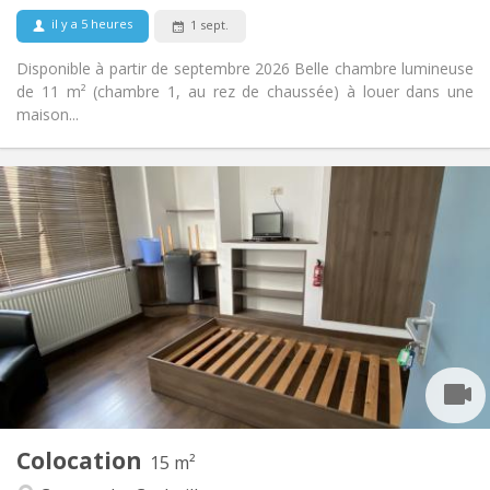
Non
Animaux de compagnie:
il y a 5 heures
1 sept.
Disponible à partir de septembre 2026 Belle chambre lumineuse
de 11 m² (chambre 1, au rez de chaussée) à louer dans une
maison...
Infos Pratiques
420 €
Loyer:
75 €
Charges:
12 mois
Durée:
Non
Domiciliation:
Aménagement
Commune
Salle de bain:
Commune
Cuisine:
2
15 m
Superficie:
4
Pièces privées:
Colocation
Autre
15 m²
Studieuse, calme, chaleureuse
Atmosphère: