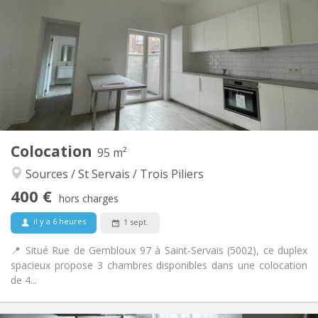
75 €
Charges:
12 mois
Durée:
Non
Domiciliation:
Aménagement
Commune
Salle de bain:
Commune
Cuisine:
2
95 m
Superficie:
6
Pièces privées:
Colocation
Autre
95 m²
Studieuse, communautaire, chaleureuse,
Atmosphère:
Sources / St Servais / Trois Piliers
calme
400 €
Non
Accès PMR:
hors charges
Fumeur ok
Fumeur:
il y a 6 heures
1 sept.
Non
Animaux de compagnie:
📍 Situé Rue de Gembloux 97 à Saint-Servais (5002), ce duplex
spacieux propose 3 chambres disponibles dans une colocation
de 4...