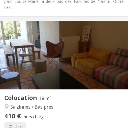
parc Louise-Marie, à deux pas des Facultés de Namur. Outre
ces...
Infos Pratiques
410 €
Loyer:
115 €
Charges:
12 mois
Durée:
Acceptée
Domiciliation:
Aménagement
Commune
Salle de bain:
Commune
Cuisine:
2
18 m
Superficie:
1
Pièces privées:
Colocation
Autre
18 m²
Communautaire, chaleureuse
Atmosphère:
Salzinnes / Bas prés
Oui
Accès PMR:
410 €
Fumeur ok
Fumeur:
hors charges
Non
Animaux de compagnie:
Libre