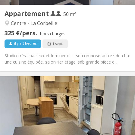
4
Pièces privées:
Appartement
Autre
50 m²
Studieuse, calme, chaleureuse
Atmosphère:
Centre - La Corbeille
Non
Accès PMR:
325 €/pers.
Fumeur ok
Fumeur:
hors charges
Non
Animaux de compagnie:
il y a 5 heures
1 sept.
Studio très spacieux et lumineux . il se compose au rez de ch d
une cuisine équipée, salon 1er étage: sdb grande pièce d...
Infos Pratiques
330 €
Loyer:
45 €
Charges:
12 mois
Durée:
Acceptée
Domiciliation:
Aménagement
Commune
Salle de bain:
Commune
Cuisine: