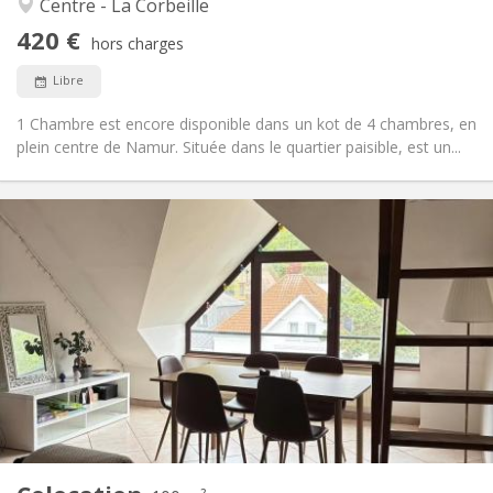
Centre - La Corbeille
Non
Accès PMR:
420 €
Non-fumeur
Fumeur:
hors charges
Non
Animaux de compagnie:
Libre
1 Chambre est encore disponible dans un kot de 4 chambres, en
plein centre de Namur. Située dans le quartier paisible, est un...
Infos Pratiques
420 €
Loyer:
113 €
Charges:
12 mois
Durée:
Sous conditions
Domiciliation:
Aménagement
Commune
Salle de bain:
Commune
Cuisine:
2
100 m
Superficie:
1
Pièces privées: