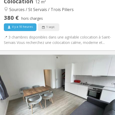
Colocation
Autre
12 m²
Calme
Atmosphère:
Sources / St Servais / Trois Piliers
Non
Accès PMR:
380 €
Non-fumeur
Fumeur:
hors charges
Non
Animaux de compagnie:
il y a 10 heures
1 sept.
📍 3 chambres disponibles dans une agréable colocation à Saint-
Servais Vous recherchez une colocation calme, moderne et...
Infos Pratiques
385 €
Loyer:
20 €
Charges:
12 mois
Durée:
Acceptée
Domiciliation:
Aménagement
Commune
Salle de bain:
Commune
Cuisine:
2
85 m
Superficie:
1
Pièces privées: