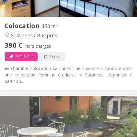
Commune
Cuisine:
2
150 m
Superficie:
1
Pièces privées:
Colocation
Autre
150 m²
Studieuse, chaleureuse, calme
Atmosphère:
Salzinnes / Bas prés
Non
Accès PMR:
390 €
Non-fumeur
Fumeur:
hors charges
Non
Animaux de compagnie:
il y a 1 jour
1 sept.
🏡 chambre colocation salzinnes Une chambre disponible dans
une colocation féminine étudiante à Salzinnes, disponible à
partir du...
Infos Pratiques
400 €
Loyer:
95 €
Charges:
12 mois
Durée:
Non
Domiciliation: