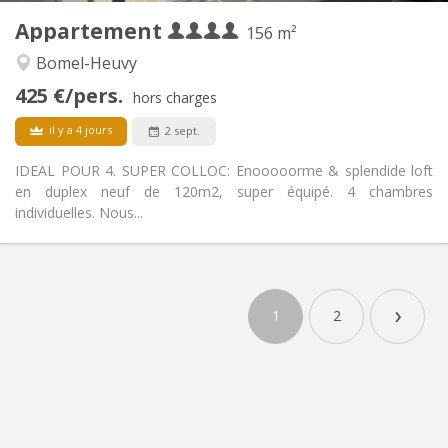
Appartement
Autre
156 m²
Communautaire, calme, chaleureuse,
Atmosphère:
Bomel-Heuvy
studieuse
425 €/pers.
Non
Accès PMR:
hors charges
Non-fumeur
Fumeur:
il y a 4 jours
2 sept.
Non
Animaux de compagnie:
IDEAL POUR 4. SUPER COLLOC: Enooooorme & splendide loft
en duplex neuf de 120m2, super équipé. 4 chambres
individuelles. Nous...
›
1
2