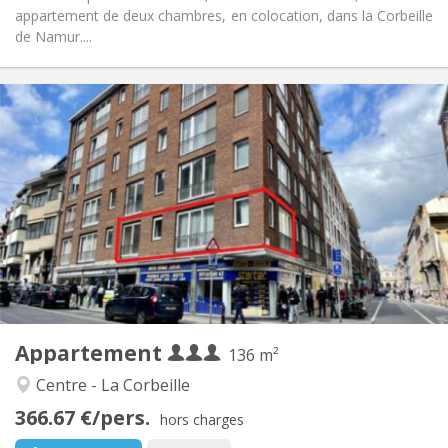
appartement de deux chambres, en colocation, dans la Corbeille
de Namur....
Infos Pratiques
1100 € (367 €/pers.)
Loyer:
300 € (100 €/pers.)
Charges:
12 mois
Durée:
Acceptée
Domiciliation:
Aménagement
Commune
Salle de bain:
Commune
Cuisine:
2
136 m
Superficie:
3
Pièces privées:
Appartement
Autre
136 m²
Studieuse, chaleureuse, calme
Atmosphère:
Centre - La Corbeille
Non
Accès PMR:
366.67 €/pers.
Non-fumeur
Fumeur:
hors charges
Non
Animaux de compagnie: