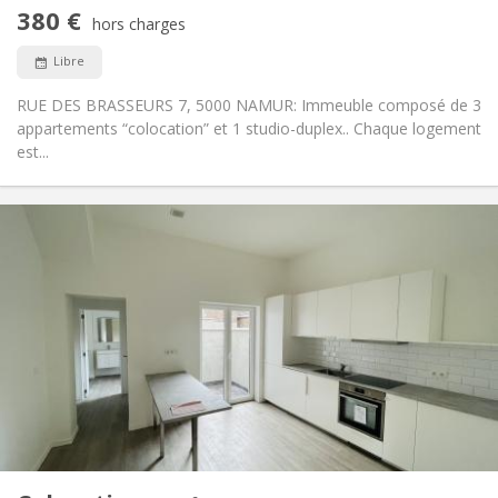
calme
380 €
Non
Accès PMR:
hors charges
Non-fumeur
Fumeur:
Libre
Non
Animaux de compagnie:
RUE DES BRASSEURS 7, 5000 NAMUR: Immeuble composé de 3
appartements “colocation” et 1 studio-duplex.. Chaque logement
est...
Infos Pratiques
380 €
Loyer:
20 €
Charges:
12 mois
Durée:
Acceptée
Domiciliation:
Aménagement
Commune
Salle de bain:
Commune
Cuisine:
2
12 m
Superficie:
1
Pièces privées: