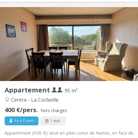
Infos Pratiques
800 € (400 €/pers.)
Loyer:
220 € (110 €/pers.)
Charges:
12 mois
Durée:
Sous conditions
Domiciliation:
Aménagement
Commune
Salle de bain:
Commune
Cuisine:
2
95 m
Superficie:
1
Pièces privées:
Appartement
Autre
95 m²
Studieuse, calme
Atmosphère:
Centre - La Corbeille
Oui
Accès PMR:
400 €/pers.
Non-fumeur
Fumeur:
hors charges
Non
Animaux de compagnie:
il y a 2 jours
1 sept.
Appartement (PEB B) situé en plein coeur de Namur, en face du