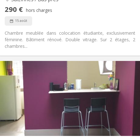
Non
Accès PMR:
290 €
Non-fumeur
Fumeur:
hors charges
Non
Animaux de compagnie:
15 août
Chambre meublée dans colocation étudiante, exclusivement
féminine. Bâtiment rénové. Double vitrage. Sur 2 étages, 2
chambres...
Infos Pratiques
600 € (300 €/pers.)
Loyer:
150 € (75 €/pers.)
Charges:
12 mois, vacances d'été
Durée:
Non
Domiciliation:
Aménagement
Privée
Salle de bain:
Privée (pièce distincte)
Cuisine:
2
60 m
Superficie:
2
Pièces privées: