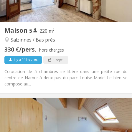
Commune
Salle de bain:
Commune
Cuisine:
2
220 m
Superficie:
5
Pièces privées:
Maison
5
Autre
220 m²
Studieuse, communautaire, calme,
Atmosphère:
Salzinnes / Bas prés
chaleureuse
330 €/pers.
Non
Accès PMR:
hors charges
Fumeur ok
Fumeur:
il y a 14 heures
1 sept.
Acceptés
Animaux de compagnie:
Colocation de 5 chambres se libère dans une petite rue du
centre de Namur à deux pas du parc Louise-Marie! Le bien se
compose au...
Infos Pratiques
350 €
Loyer:
50 €
Charges:
12 mois, 10 mois
Durée:
Non
Domiciliation: