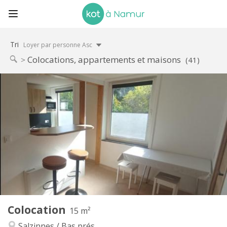
Tri
Loyer par personne Asc
Colocations, appartements et maisons
(41)
Infos Pratiques
290 €
Loyer:
110 €
Charges:
11 mois
Durée:
Non
Domiciliation:
Aménagement
Commune
Salle de bain:
Commune
Cuisine:
2
15 m
Superficie:
1
Pièces privées:
Colocation
Autre
15 m²
Studieuse, calme
Atmosphère:
Salzinnes / Bas prés