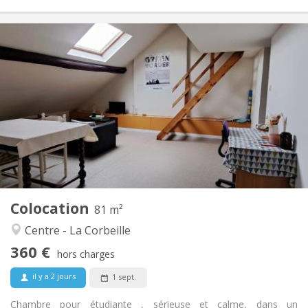
Infos Pratiques
360 €
Loyer:
100 €
Charges:
12 mois
Durée:
Non
Domiciliation:
Aménagement
Commune
Salle de bain:
Commune
Cuisine:
2
81 m
Superficie:
1
Pièces privées:
Colocation
Autre
81 m²
Studieuse, calme
Atmosphère:
Centre - La Corbeille
Non
Accès PMR:
360 €
Non-fumeur
Fumeur:
hors charges
Non
Animaux de compagnie:
il y a 2 jours
1 sept.
Chambre pour étudiante , sérieuse et calme, dans un