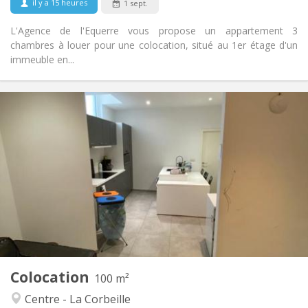
il y a 15 heures
1 sept.
L'Agence de l'Equerre vous propose un appartement 3
chambres à louer pour une colocation, situé au 1er étage d'un
immeuble en...
Infos Pratiques
380 €
Loyer:
130 €
Charges:
12 mois
Durée:
Non
Domiciliation:
Aménagement
Privée
Salle de bain:
Commune
Cuisine:
2
100 m
Superficie:
2
Pièces privées:
Colocation
Autre
100 m²
Communautaire, studieuse, chaleureuse,
Atmosphère:
Centre - La Corbeille