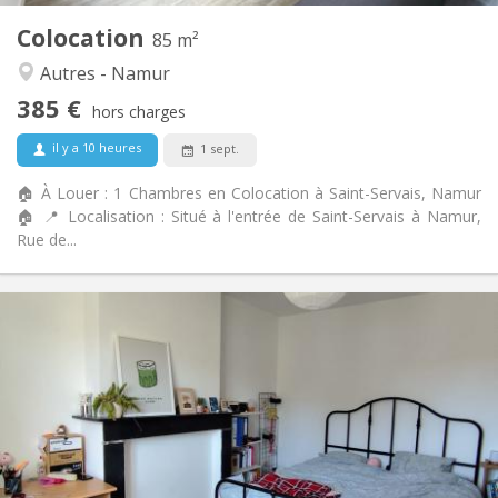
Colocation
Autre
85 m²
Chaleureuse, studieuse, calme
Atmosphère:
Autres - Namur
Oui
Accès PMR:
385 €
Non-fumeur
Fumeur:
hors charges
Non
Animaux de compagnie:
il y a 10 heures
1 sept.
🏠 À Louer : 1 Chambres en Colocation à Saint-Servais, Namur
🏠 📍 Localisation : Situé à l'entrée de Saint-Servais à Namur,
Rue de...
Infos Pratiques
390 €
Loyer:
90 €
Charges:
12 mois
Durée:
Acceptée
Domiciliation:
Aménagement
Commune
Salle de bain: