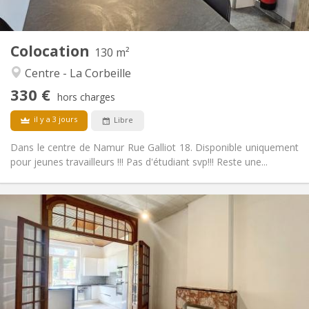
2
130 m
Superficie:
1
Pièces privées:
Colocation
Autre
130 m²
Chaleureuse
Atmosphère:
Centre - La Corbeille
Non
Accès PMR:
330 €
Non-fumeur
Fumeur:
hors charges
Non
Animaux de compagnie:
il y a 3 jours
Libre
Dans le centre de Namur Rue Galliot 18. Disponible uniquement
pour jeunes travailleurs !!! Pas d'étudiant svp!!! Reste une...
Infos Pratiques
1650 € (330 €/pers.)
Loyer:
50 € (10 €/pers.)
Charges:
12 mois
Durée:
Acceptée
Domiciliation:
Aménagement