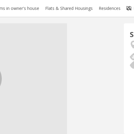
s in owner's house
Flats & Shared Housings
Residences