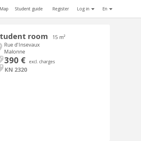
Register
Log in
En
Map
Student guide
Student room
15 m²
Rue d'Insevaux
Malonne
390 €
excl. charges
KN 2320