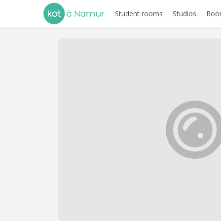
Student rooms
Studios
Room