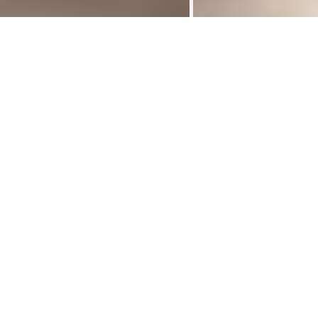
Studio 28 m² Rue emile cuvelier
Studios
>
Studio plein centre à 5 min des facs et de le gare.
Entièrement rénové, meublé ( avec lit et matelas,
garde-robe, bureau, chaise de bureau, table à manger
et chaises) , équipé d'une cuisine et d'un frigo, Sdd (
lavabo, toilette, douche ).
Toute charges comprises ( eau, électricité, chauffage,
internet, nettoyage des communs).
Pas de domiciliation