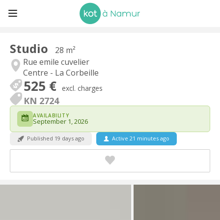
Studio
28 m²
Rue emile cuvelier
Centre - La Corbeille
525 €
excl. charges
KN 2724
AVAILABILITY
September 1, 2026
Published 19 days ago
Active 21 minutes ago