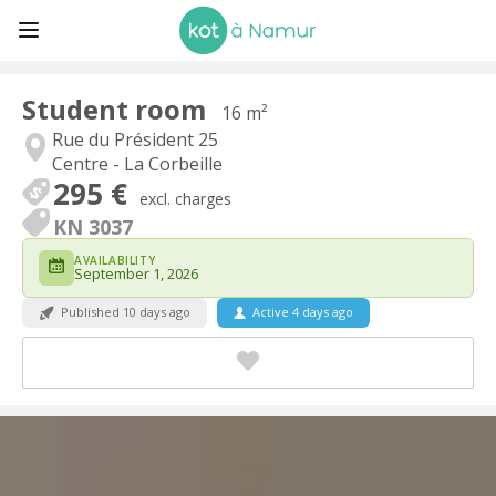
Student room
16 m²
Rue du Président 25
Centre - La Corbeille
295 €
excl. charges
KN 3037
AVAILABILITY
September 1, 2026
Published 10 days ago
Active 4 days ago