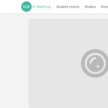
Student rooms
Studios
Room