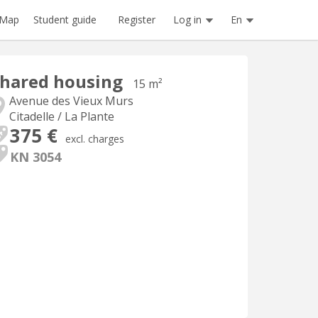
Register
Log in
En
Map
Student guide
hared housing
15 m²
Avenue des Vieux Murs
Citadelle / La Plante
375 €
excl. charges
KN 3054