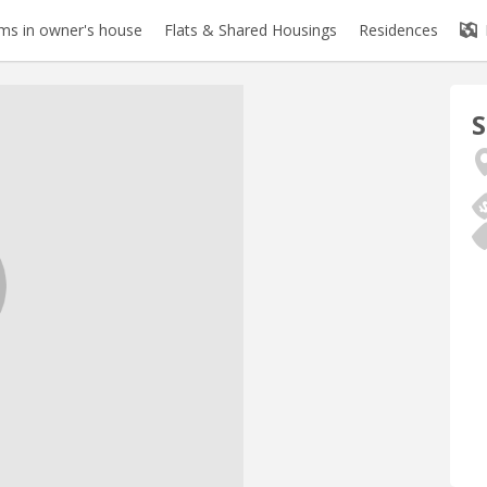
s in owner's house
Flats & Shared Housings
Residences
S