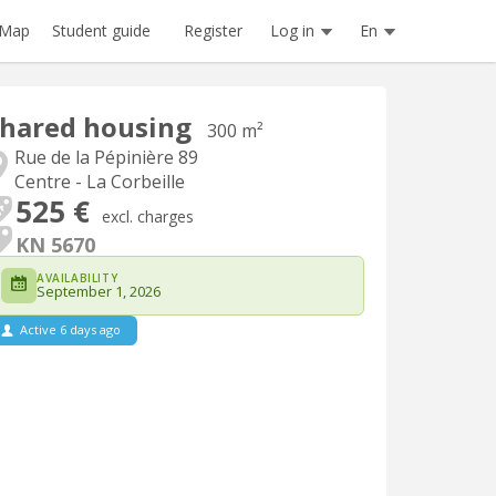
Register
Log in
En
Map
Student guide
hared housing
300 m²
Rue de la Pépinière 89
Centre - La Corbeille
525 €
excl. charges
KN 5670
AVAILABILITY
September 1, 2026
Active 6 days ago