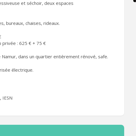
essiveuse et séchoir, deux espaces
s, bureaux, chaises, rideaux.
€
privée : 625 € + 75 €
e Namur, dans un quartier entièrement rénové, safe.
risée électrique.
, IESN