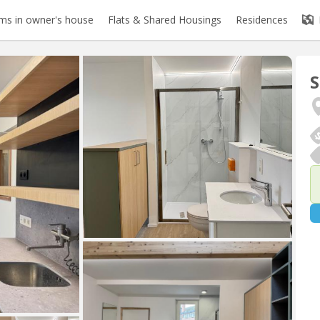
s in owner's house
Flats & Shared Housings
Residences
S