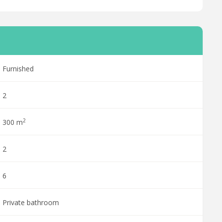
Furnished
2
2
300 m
2
6
Private bathroom