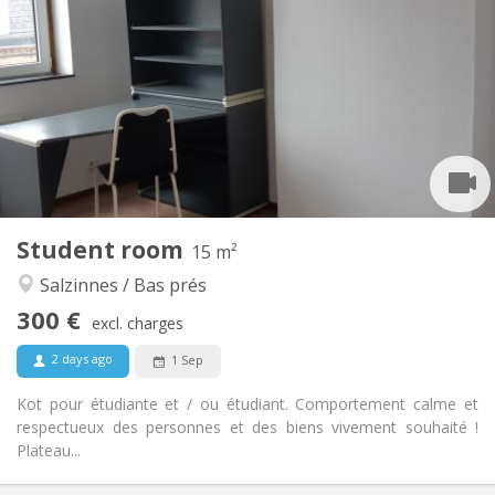
300 €
Rent:
80 €
Charges:
10 months
Duration:
No
Domiciliation:
Arrangement
Shared bathroom
Bathroom:
Shared kitchen
Kitchen:
2
15 m
Surface:
3
Private rooms:
Student room
Other
15 m²
Calm, studious
Atmosphere:
Salzinnes / Bas prés
No
Access for disabled:
300 €
Non-smoking
Smoking:
excl. charges
No
Pets:
2 days ago
1 Sep
Kot pour étudiante et / ou étudiant. Comportement calme et
respectueux des personnes et des biens vivement souhaité !
Plateau...