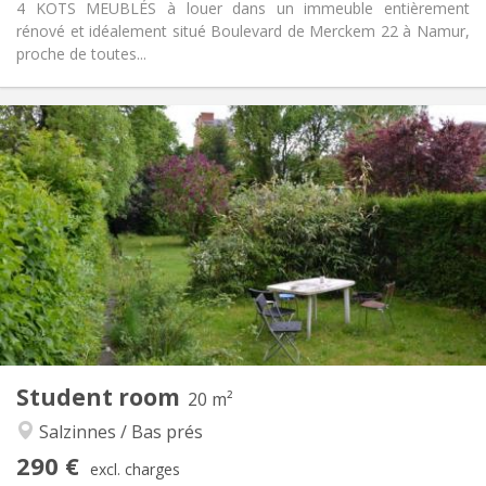
4 KOTS MEUBLÉS à louer dans un immeuble entièrement
rénové et idéalement situé Boulevard de Merckem 22 à Namur,
proche de toutes...
Practical Info
290 €
Rent:
130 €
Charges:
12 months
Duration:
No
Domiciliation:
Arrangement
Shared bathroom
Bathroom:
Shared kitchen
Kitchen:
2
20 m
Surface:
1
Private rooms:
Student room
Other
20 m²
Calm
Atmosphere:
Salzinnes / Bas prés
No
Access for disabled:
290 €
Non-smoking
Smoking:
excl. charges