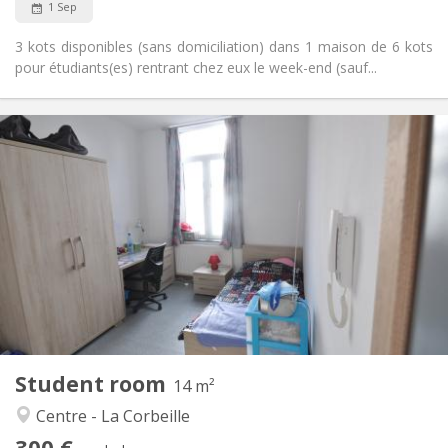
1 Sep
3 kots disponibles (sans domiciliation) dans 1 maison de 6 kots
pour étudiants(es) rentrant chez eux le week-end (sauf...
Practical Info
300 €
Rent:
80 €
Charges:
12 months
Duration:
No
Domiciliation:
Arrangement
Shared bathroom
Bathroom:
Shared kitchen
Kitchen:
2
14 m
Surface:
1
Private rooms:
Student room
Other
14 m²
Studious, community, calm, warm
Atmosphere:
Centre - La Corbeille
Yes
Access for disabled:
300 €