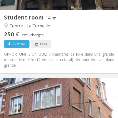
2
14 m
Surface:
1
Private rooms:
Student room
Other
14 m²
Studious, warm, calm, community
Atmosphere:
Centre - La Corbeille
No
Access for disabled:
250 €
Non-smoking
Smoking:
excl. charges
No
Pets:
1 day ago
1 Sep
OPPORTUNITE UNIQUE: 7 chambres de libre dans une grande
maison de maître (12 étudiants au total) Kot pour étudiant dans
grande...
Practical Info
260 €
Rent:
85 €
Charges:
12 months
Duration:
No
Domiciliation:
Arrangement