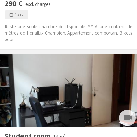
290 €
Non-smoking
Smoking:
excl. charges
No
Pets:
1 Sep
Reste une seule chambre de disponible. ** A une centaine de
mètres de Henallux Champion. Appartement comportant 3 kots
pour...
Practical Info
290 €
Rent:
80 €
Charges:
12 months
Duration:
No
Domiciliation:
Arrangement
Shared bathroom
Bathroom:
Shared kitchen
Kitchen:
2
14 m
Surface:
1
Private rooms:
Student room
Other
14 m²