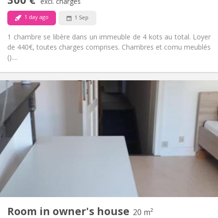
Non-smoking
Smoking:
excl. charges
No
Pets:
1 day ago
1 Sep
1 chambre se libère dans un immeuble de 4 kots au total. Loyer
de 440€, toutes charges comprises. Chambres et comu meublés
()....
Practical Info
300 €
Rent:
50 €
Charges:
12 months, 10 months
Duration:
No
Domiciliation:
Arrangement
Shared bathroom
Bathroom:
in room
Kitchen:
2
20 m
Surface:
2
Private rooms:
Room in owner's house
Other
20 m²