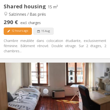
Shared housing
Other
15 m²
Calm, studious
Atmosphere:
Salzinnes / Bas prés
No
Access for disabled:
290 €
Non-smoking
Smoking:
excl. charges
No
Pets:
12 hours ago
15 Aug
Chambre meublée dans colocation étudiante, exclusivement
féminine. Bâtiment rénové. Double vitrage. Sur 2 étages, 2
chambres...
Practical Info
295 €
Rent:
45 €
Charges:
12 months
Duration:
No
Domiciliation:
Arrangement
Shared bathroom
Bathroom: