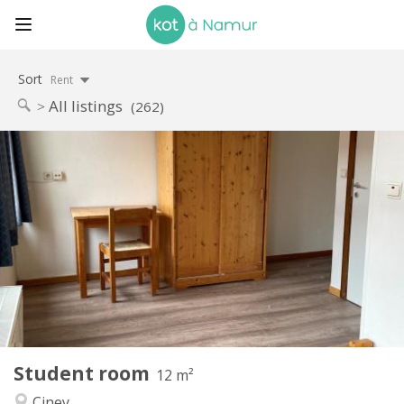
Sort
Rent
All listings
(262)
Practical Info
250 €
Rent:
115 €
Charges:
11 months
Duration:
No
Domiciliation:
Arrangement
Private bathroom
Bathroom:
Shared kitchen
Kitchen:
2
12 m
Surface:
1
Private rooms:
Student room
Other
12 m²
Studious, community
Atmosphere:
Ciney