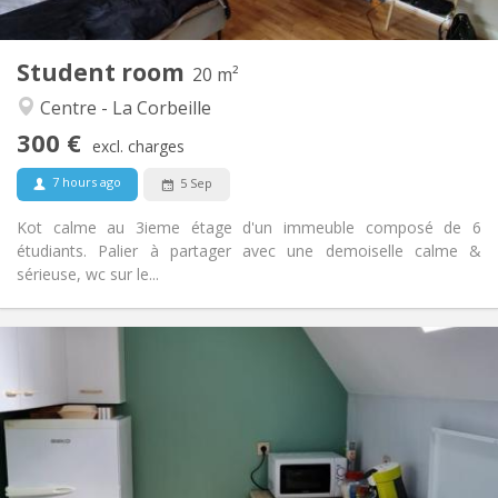
2
20 m
Surface:
1
Private rooms:
Student room
Other
20 m²
Studious, community, calm, warm
Atmosphere:
Centre - La Corbeille
No
Access for disabled:
300 €
Non-smoking
Smoking:
excl. charges
No
Pets:
7 hours ago
5 Sep
Kot calme au 3ieme étage d'un immeuble composé de 6
étudiants. Palier à partager avec une demoiselle calme &
sérieuse, wc sur le...
Practical Info
305 €
Rent:
75 €
Charges:
12 months
Duration:
No
Domiciliation:
Arrangement