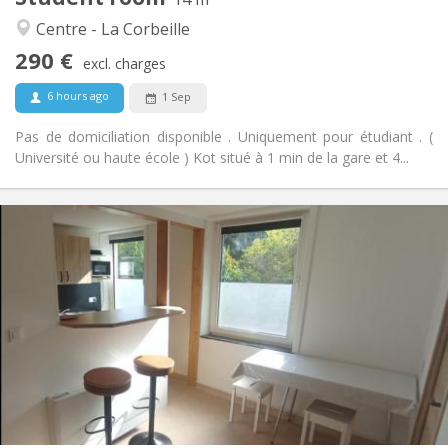
Calm, community, studious, warm
Atmosphere:
Centre - La Corbeille
No
Access for disabled:
290 €
Non-smoking
Smoking:
excl. charges
No
Pets:
6 hours ago
1 Sep
Pas de domiciliation disponible . Uniquement pour étudiant . (
Université ou haute école ) Kot situé à 1 min de la gare et 4...
Practical Info
290 €
Rent:
90 €
Charges:
11 months
Duration:
No
Domiciliation:
Arrangement
Shared bathroom
Bathroom:
Shared kitchen
Kitchen:
2
15 m
Surface:
1
Private rooms: