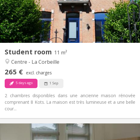
No
Domiciliation:
Arrangement
Shared bathroom
Bathroom:
Private (separate room)
Kitchen:
2
11 m
Surface:
8
Private rooms:
Student room
Other
11 m²
Warm, calm, community, studious
Atmosphere:
Centre - La Corbeille
No
Access for disabled:
265 €
Non-smoking
Smoking:
excl. charges
No
Pets:
5 days ago
1 Sep
2 chambres disponibles dans une ancienne maison rénovée
comprenant 8 Kots. La maison est très lumineuse et a une belle
cour...
Practical Info
280 €
Rent: