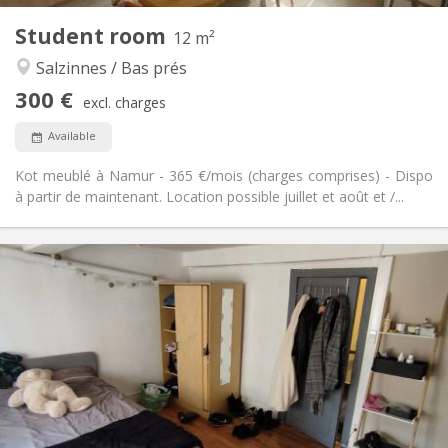
1
Private rooms:
Student room
Other
12 m²
Studious, community, calm, warm
Atmosphere:
Salzinnes / Bas prés
No
Access for disabled:
300 €
Non-smoking
Smoking:
excl. charges
No
Pets:
Available
Kot meublé à Namur - 365 €/mois (charges comprises) - Dispo
à partir de maintenant. Location possible juillet et août et /...
Practical Info
300 €
Rent:
30 €
Charges:
12 months
Duration:
No
Domiciliation:
Arrangement
Shared bathroom
Bathroom:
Shared kitchen
Kitchen: