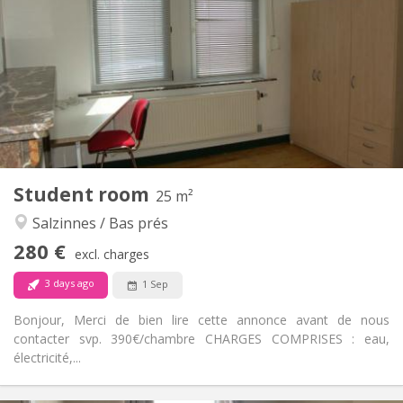
110 €
Charges:
12 months
Duration:
No
Domiciliation:
Arrangement
Shared bathroom
Bathroom:
Shared kitchen
Kitchen:
2
25 m
Surface:
1
Private rooms:
Student room
Other
25 m²
Calm, studious, warm, community
Atmosphere:
Salzinnes / Bas prés
No
Access for disabled:
280 €
Non-smoking
Smoking:
excl. charges
No
Pets:
3 days ago
1 Sep
Bonjour, Merci de bien lire cette annonce avant de nous
contacter svp. 390€/chambre CHARGES COMPRISES : eau,
électricité,...