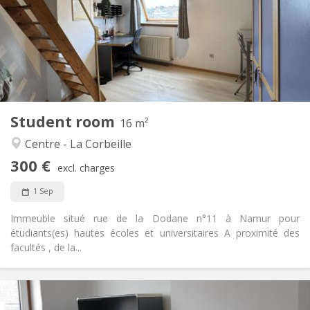
No
Domiciliation:
Arrangement
Shared bathroom
Bathroom:
Shared kitchen
Kitchen:
2
16 m
Surface:
5
Private rooms:
Student room
Other
16 m²
Warm, community
Atmosphere:
Centre - La Corbeille
No
Access for disabled:
300 €
Smoking ok
Smoking:
excl. charges
No
Pets:
1 Sep
Immeuble situé rue de la Dodane n°11 à Namur pour
étudiants(es) hautes écoles et universitaires A proximité des
facultés , de la...
Practical Info