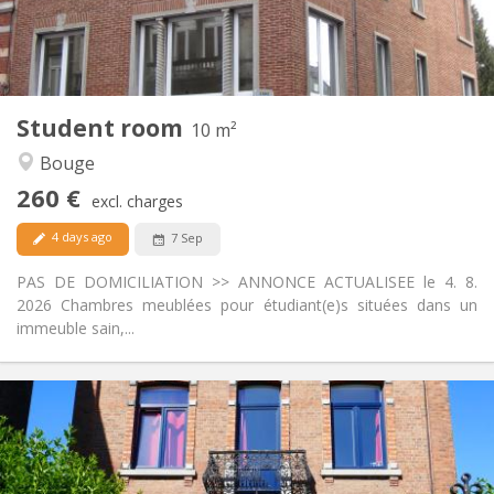
Shared bathroom
Bathroom:
Shared kitchen
Kitchen:
2
10 m
Surface:
1
Private rooms:
Student room
Other
10 m²
Calm
Atmosphere:
Bouge
No
Access for disabled:
260 €
Non-smoking
Smoking:
excl. charges
No
Pets:
4 days ago
7 Sep
PAS DE DOMICILIATION >> ANNONCE ACTUALISEE le 4. 8.
2026 Chambres meublées pour étudiant(e)s situées dans un
immeuble sain,...
Practical Info
265 €
Rent:
135 €
Charges:
12 months
Duration: