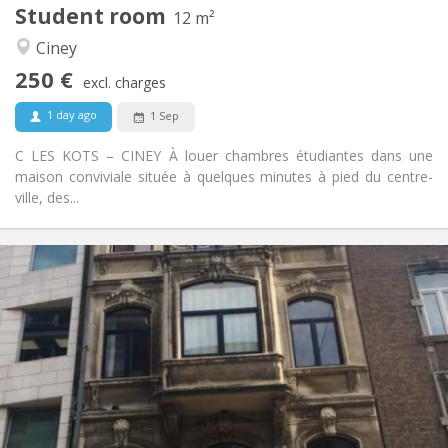
Student room
Other
12 m²
Community, studious
Atmosphere:
Ciney
No
Access for disabled:
250 €
Non-smoking
Smoking:
excl. charges
No
Pets:
1 day ago
1 Sep
C LES KOTS – CINEY À louer chambres étudiantes dans une
maison conviviale située à quelques minutes à pied du centre-
ville, des...
Practical Info
250 €
Rent:
85 €
Charges:
12 months
Duration:
No
Domiciliation:
Arrangement
Shared bathroom
Bathroom:
Shared kitchen
Kitchen: