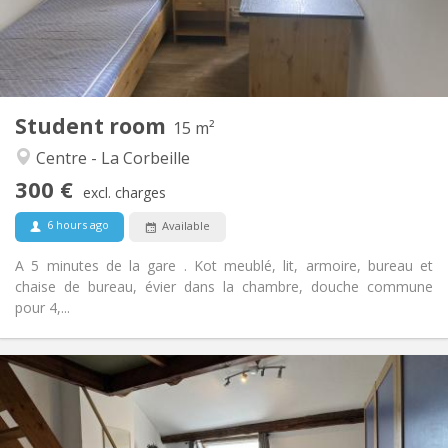
Arrangement
Shared bathroom
Bathroom:
Shared kitchen
Kitchen:
2
15 m
Surface:
1
Private rooms:
Student room
Other
15 m²
Calm
Atmosphere:
Centre - La Corbeille
No
Access for disabled:
300 €
Non-smoking
Smoking:
excl. charges
No
Pets:
6 hours ago
Available
A 5 minutes de la gare . Kot meublé, lit, armoire, bureau et
chaise de bureau, évier dans la chambre, douche commune
pour 4,...
Practical Info
300 €
Rent:
95 €
Charges:
12 months
Duration: