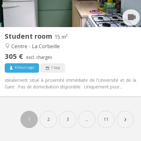
Shared bathroom
Bathroom:
Shared kitchen
Kitchen:
2
15 m
Surface:
1
Private rooms:
Student room
Other
15 m²
Warm, calm, community, studious
Atmosphere:
Centre - La Corbeille
No
Access for disabled:
305 €
Non-smoking
Smoking:
excl. charges
No
Pets:
6 hours ago
1 Sep
Idéalement situé à proximité immédiate de l'Université et de la
Gare . Pas de domiciliation disponible . Uniquement pour...
›
1
2
3
...
11