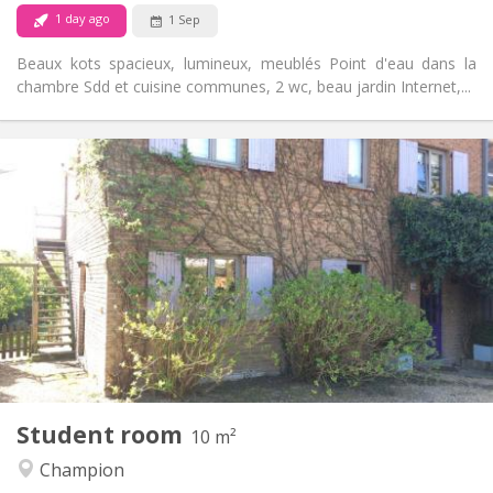
No
Pets:
1 day ago
1 Sep
Beaux kots spacieux, lumineux, meublés Point d'eau dans la
chambre Sdd et cuisine communes, 2 wc, beau jardin Internet,...
Practical Info
290 €
Rent:
30 €
Charges:
10 months
Duration:
No
Domiciliation:
Arrangement
Shared bathroom
Bathroom:
Shared kitchen
Kitchen:
2
10 m
Surface:
1
Private rooms:
Student room
Other
10 m²
Community, studious, warm, calm
Atmosphere:
Champion
No
Access for disabled: