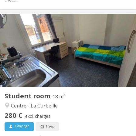
Practical Info
280 €
Rent:
100 €
Charges:
12 months
Duration:
With conditions
Domiciliation:
Arrangement
Shared bathroom
Bathroom:
in room
Kitchen:
2
18 m
Surface:
1
Private rooms:
Student room
Other
18 m²
Warm, studious, calm
Atmosphere:
Centre - La Corbeille
No
Access for disabled:
280 €
Non-smoking
Smoking:
excl. charges
No
Pets:
1 day ago
1 Sep