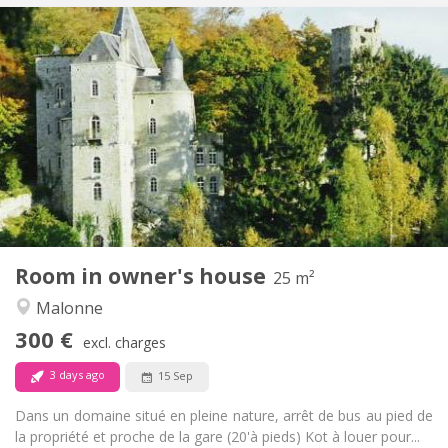
Practical Info
300 €
Rent:
50 €
Charges:
Monthly
Duration:
No
Domiciliation:
Arrangement
Private bathroom
Bathroom:
in room
Kitchen:
2
25 m
Surface:
1
Private rooms:
Room in owner's house
Other
25 m²
Calm, warm
Atmosphere:
Malonne
No
Access for disabled:
300 €
Non-smoking
Smoking:
excl. charges
Allowed
Pets:
3 days ago
15 Sep
Dans un domaine situé en pleine nature, arrêt de bus au pied de
la propriété et proche de la gare (20'à pieds) Kot à louer pour...