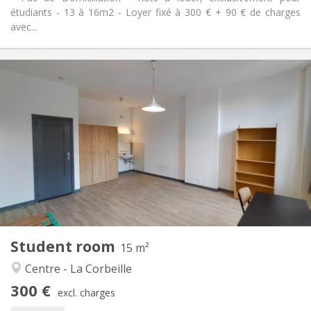
étudiants - 13 à 16m2 - Loyer fixé à 300 € + 90 € de charges
avec...
Practical Info
300 €
Rent:
90 €
Charges:
12 months, 11 months, 10 months
Duration:
No
Domiciliation:
Arrangement
Shared bathroom
Bathroom:
Shared kitchen
Kitchen:
2
15 m
Surface:
1
Private rooms:
Student room
Other
15 m²
Calm
Atmosphere:
Centre - La Corbeille
No
Access for disabled:
300 €
Non-smoking
Smoking:
excl. charges
No
Pets: