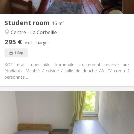
Shared kitchen
Kitchen:
2
16 m
Surface:
1
Private rooms:
Student room
Other
16 m²
Calm, warm, studious
Atmosphere:
Centre - La Corbeille
No
Access for disabled:
295 €
Non-smoking
Smoking:
excl. charges
No
Pets:
1 Sep
KOT état impeccable. Immeuble strictement réservé aux
étudiants. Meublé / cuisine / salle de douche /W. C/ comu 2
personnes ...
Practical Info
300 €
Rent:
100 €
Charges:
12 months
Duration:
Allowed
Domiciliation: