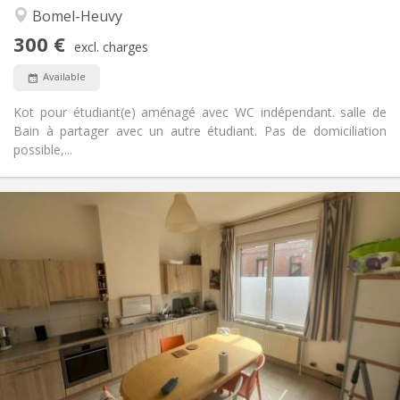
Calm, studious, warm
Atmosphere:
Bomel-Heuvy
No
Access for disabled:
300 €
Non-smoking
Smoking:
excl. charges
No
Pets:
Available
Kot pour étudiant(e) aménagé avec WC indépendant. salle de
Bain à partager avec un autre étudiant. Pas de domiciliation
possible,...
Practical Info
300 €
Rent:
65 €
Charges:
12 months, summer vacation
Duration:
No
Domiciliation:
Arrangement
Shared bathroom
Bathroom:
Shared kitchen
Kitchen:
2
12 m
Surface: