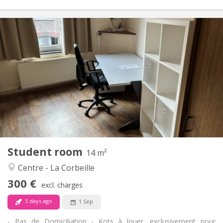
Practical Info
300 €
Rent:
90 €
Charges:
12 months
Duration:
No
Domiciliation:
Arrangement
Shared bathroom
Bathroom:
Shared kitchen
Kitchen:
2
14 m
Surface:
1
Private rooms:
Student room
Other
14 m²
Studious
Atmosphere:
Centre - La Corbeille
No
Access for disabled:
300 €
Non-smoking
Smoking:
excl. charges
No
Pets:
5 days ago
1 Sep
- Pas de Domiciliation - Kots à louer, exclusivement pour