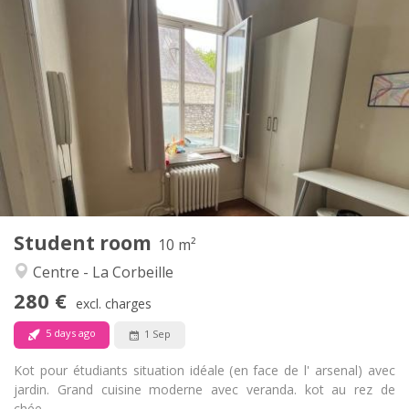
Practical Info
280 €
Rent:
100 €
Charges:
12 months
Duration:
No
Domiciliation:
Arrangement
Shared bathroom
Bathroom:
Shared kitchen
Kitchen:
2
10 m
Surface:
1
Private rooms:
Student room
Other
10 m²
Warm, community
Atmosphere:
Centre - La Corbeille
No
Access for disabled:
280 €
Smoking ok
Smoking:
excl. charges
No
Pets:
5 days ago
1 Sep
Kot pour étudiants situation idéale (en face de l' arsenal) avec
jardin. Grand cuisine moderne avec veranda. kot au rez de
chée....