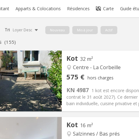
itant
Apparts & Colocations
Résidences
Carte
Guide étu
Tri
Loyer Desc
Nouveau
Mis à jour
Actif
s
(155)
Kot
32 m²
Centre - La Corbeille
iation:
Non
Pièces privées:
1
575 €
hors charges
12 mois
Superficie:
32 m
2
s:
0 €
Cuisine:
Privée (pièce distincte
KN 4987
1 kot est encore dispon
575 €
Salle de bain:
Privée
contrat le 31 août 2027). Ce dernier 
 Pratiques
Aménagement
bain individuelle, cuisine privative et p
Kot
16 m²
Salzinnes / Bas prés