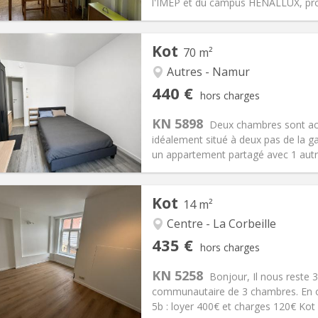
 Pratiques
Aménagement
l'IMEP et du campus HENALLUX, proc
Kot
70 m²
Autres - Namur
iation:
Acceptée
Pièces privées:
1
440 €
hors charges
12 mois
Superficie:
70 m
2
s:
100 €
Cuisine:
Commune
KN 5898
Deux chambres sont ac
440 €
Salle de bain:
Commune
idéalement situé à deux pas de la 
 Pratiques
Aménagement
un appartement partagé avec 1 autre 
Kot
14 m²
Centre - La Corbeille
iation:
Acceptée
Pièces privées:
1
435 €
hors charges
12 mois
Superficie:
14 m
2
s:
120 €
Cuisine:
Privée (pièce distincte
KN 5258
Bonjour, Il nous reste 
435 €
Salle de bain:
Commune
communautaire de 3 chambres. En or
 Pratiques
Aménagement
5b : loyer 400€ et charges 120€ Kot 9