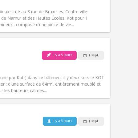
chaleureuse
communautaire, studieuse,
eux situé au 3 rue de Bruxelles. Centre ville
Atmosphère:
Calme,
és de Namur et des Hautes Écoles. Kot pour 1
Autre
ineux . composé d’une pièce de vie...
il y a 5 jours
1 sept.
Animaux de compagnie:
Non
Fumeur:
Non-fumeur
Accès PMR:
Non
nne par Kot ) dans ce bâtiment il y deux kots le KOT
Atmosphère:
Calme
uer : d'une surface de 64m², entièrement meublé et
Autre
ur les hauteurs calmes...
Animaux de compagnie:
Non
Fumeur:
Non-fumeur
il y a 3 jours
1 sept.
Accès PMR:
Non
communautaire