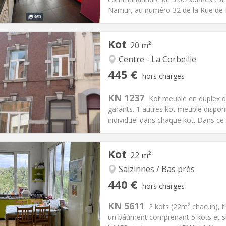
 Pratiques
Aménagement
Namur, au numéro 32 de la Rue de Bru
Kot
20 m²
Centre - La Corbeille
iation:
Non
Pièces privées:
1
445 €
hors charges
12 mois
Superficie:
20 m
2
s:
0 €
Cuisine:
Commune
KN 1237
Kot meublé en duplex d
445 €
Salle de bain:
Commune
garants. 1 autres kot meublé dispon
 Pratiques
Aménagement
individuel dans chaque kot. Dans ce ta
Kot
22 m²
Salzinnes / Bas prés
iation:
Acceptée
Pièces privées:
1
440 €
hors charges
12 mois
Superficie:
22 m
2
s:
120 €
Cuisine:
Commune
KN 5611
2 kots (22m² chacun), 
440 €
Salle de bain:
Commune
un bâtiment comprenant 5 kots et 