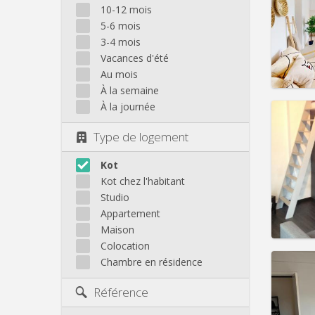
Domicil
10-12 mois
Durée:
5-6 mois
Charge
3-4 mois
Loyer:
Vacances d'été
Infos
Au mois
À la semaine
À la journée
Type de logement
Domicil
Durée:
Kot
Charge
Kot chez l'habitant
Loyer:
Studio
Appartement
Infos
Maison
Colocation
Chambre en résidence
Référence
Domicil