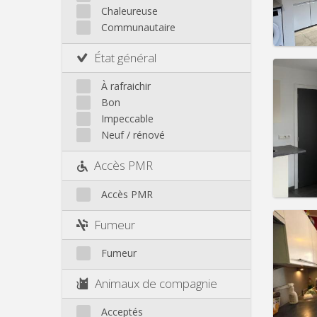
Loyer:
Chaleureuse
Infos
Communautaire
État général
À rafraichir
Bon
Domicil
Impeccable
Durée:
Neuf / rénové
Charge
Loyer:
Accès PMR
Infos
Accès PMR
Fumeur
Fumeur
Domicil
Durée:
Animaux de compagnie
Charge
Loyer:
Acceptés