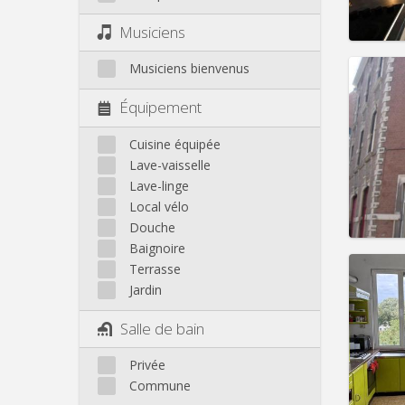
Infos
Musiciens
Musiciens bienvenus
Équipement
Domicil
Durée:
Cuisine équipée
Charge
Lave-vaisselle
Loyer:
Lave-linge
Local vélo
Infos
Douche
Baignoire
Terrasse
Jardin
Domicil
Salle de bain
Durée:
Charge
Privée
Loyer:
Commune