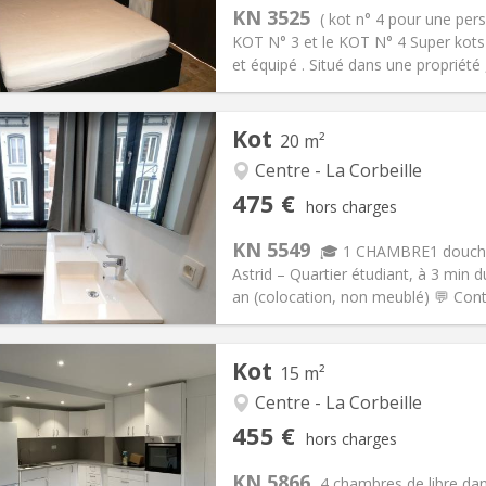
s:
60 €
Cuisine:
Commune
KN 3525
( kot n° 4 pour une per
480 €
Salle de bain:
Privée
KOT N° 3 et le KOT N° 4 Super kots
 Pratiques
Aménagement
et équipé . Situé dans une propriété , 
Kot
20 m²
Centre - La Corbeille
iation:
Sous conditions
Pièces privées:
1
475 €
hors charges
12 mois
Superficie:
20 m
2
s:
95 €
Cuisine:
Commune
KN 5549
🎓 1 CHAMBRE1 douche 
475 €
Salle de bain:
Commune
Astrid – Quartier étudiant, à 3 min du
 Pratiques
Aménagement
an (colocation, non meublé) 💬 Con
Kot
15 m²
Centre - La Corbeille
iation:
Acceptée
Pièces privées:
2
455 €
hors charges
12 mois
Superficie:
15 m
2
s:
100 €
Cuisine:
Commune
KN 5866
4 chambres de libre da