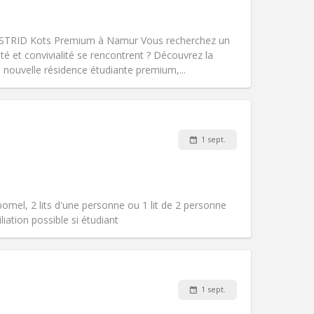
Fumeur:
Non-fumeur
Accès PMR:
Non
calme, chaleureuse, studieuse
STRID Kots Premium à Namur Vous recherchez un
Atmosphère:
Communautaire,
té et convivialité se rencontrent ? Découvrez la
Autre
nouvelle résidence étudiante premium,...
1 sept.
Animaux de compagnie:
Non
Fumeur:
Non-fumeur
)
Accès PMR:
Non
Atmosphère:
Calme
bomel, 2 lits d'une personne ou 1 lit de 2 personne
Autre
iation possible si étudiant
Animaux de compagnie:
Non
Fumeur:
Non-fumeur
1 sept.
Accès PMR:
Non