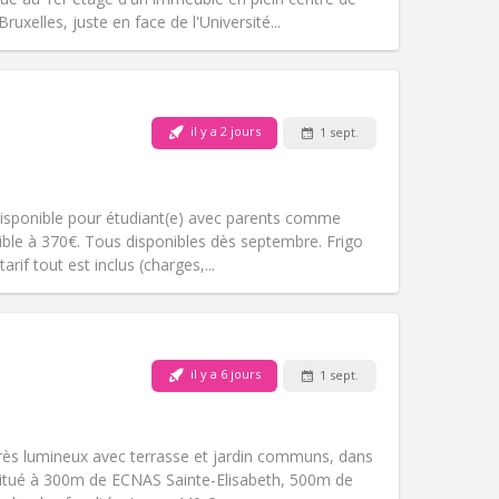
Autre
xelles, juste en face de l'Université...
Animaux de compagnie:
Non
Fumeur:
Non-fumeur
il y a 2 jours
1 sept.
Accès PMR:
Non
communautaire
chaleureuse, calme,
isponible pour étudiant(e) avec parents comme
Atmosphère:
Studieuse,
ible à 370€. Tous disponibles dès septembre. Frigo
Autre
rif tout est inclus (charges,...
il y a 6 jours
1 sept.
Animaux de compagnie:
Non
Fumeur:
Non-fumeur
Accès PMR:
Non
très lumineux avec terrasse et jardin communs, dans
Atmosphère:
Studieuse, calme
situé à 300m de ECNAS Sainte-Elisabeth, 500m de