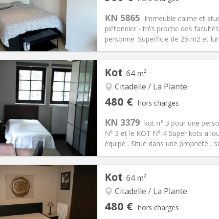
12 mois
Superficie:
25 m
2
s:
50 €
Cuisine:
Commune
KN 5865
Immeuble calme et studi
500 €
Salle de bain:
Privée
piétonnier - très proche des facult
 Pratiques
Aménagement
personne. Superficie de 25 m2 et lum
Kot
64 m²
Citadelle / La Plante
iation:
Non
Pièces privées:
2
480 €
hors charges
11 mois
Superficie:
64 m
2
s:
60 €
Cuisine:
Commune
KN 3379
kot n° 3 pour une perso
480 €
Salle de bain:
Privée
N° 3 et le KOT N° 4 Super kots a lo
 Pratiques
Aménagement
équipé . Situé dans une propriété , s
Kot
64 m²
Citadelle / La Plante
iation:
Non
Pièces privées:
2
480 €
hors charges
11 mois
Superficie:
64 m
2