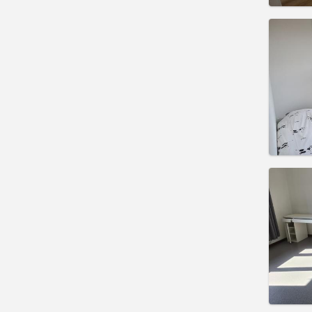
Domicil
Durée:
Charge
Loyer:
Infos
Domicil
Durée:
Charge
Loyer:
Infos