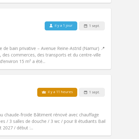
Animaux de compagnie:
Non
Fumeur:
Non-fumeur
il y a 1 jour
1 sept.
Accès PMR:
Non
chaleureuse
communautaire, calme,
e de bain privative – Avenue Reine-Astrid (Namur) 📍
Atmosphère:
Studieuse,
 des commerces, des transports et du centre-ville
Autre
d’environ 15 m² a été...
il y a 11 heures
1 sept.
Animaux de compagnie:
Non
Fumeur:
Non-fumeur
Accès PMR:
Non
u chaude-froide Bâtiment rénové avec chauffage
Atmosphère:
Calme, studieuse
s / 3 salles de douche / 3 wc / pour 8 étudiants Bail
Autre
2027 / début :...