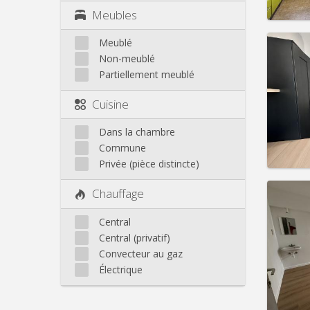
Infos
Meubles
Meublé
Non-meublé
Partiellement meublé
Domicil
Durée:
Cuisine
Charge
Loyer:
Dans la chambre
Commune
Infos
Privée (pièce distincte)
Chauffage
Central
Domicil
Central (privatif)
Durée:
Convecteur au gaz
Charge
Électrique
Loyer:
Infos