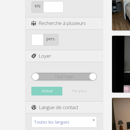
Durée:
Charge
KN
Loyer:
Infos
Recherche à plusieurs
pers.
Loyer
Domicil
Durée:
Charge
Loyer:
Tout loyer
Infos
Global
Par pers.
Langue de contact
Domicil
Toutes les langues
Durée: