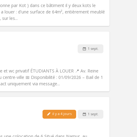
chaleureuse, calme,
sonne par Kot ) dans ce bâtiment il y deux kots le
Atmosphère:
Studieuse,
 a louer : d'une surface de 64m², entièrement meublé
Autre
sur les...
Animaux de compagnie:
Non
1 sept.
Fumeur:
Fumeur ok
Accès PMR:
Non
studieuse
et wc privatif ÉTUDIANTS À LOUER 📍 Av. Reine
Atmosphère:
Communautaire,
 centre-ville 📅 Disponibilité : 01/09/2026 – Bail de 1
Autre
tact uniquement via message...
il y a 4 jours
1 sept.
Animaux de compagnie:
Non
Fumeur:
Non-fumeur
Accès PMR:
Non
ns une colocation de 6 Situé dans Namur, au