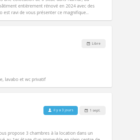
Atmosphère:
Studieuse, calme
 bâtiment entièrement rénové en 2024 avec des
Autre
 est ravi de vous présenter ce magnifique...
Animaux de compagnie:
Non
Libre
Fumeur:
Non-fumeur
Accès PMR:
Non
communautaire
Atmosphère:
Calme, studieuse,
Autre
, lavabo et wc privatif
Animaux de compagnie:
Non
il y a 3 jours
1 sept.
Fumeur:
Non-fumeur
Accès PMR:
Non
studieuse, chaleureuse, calme
vous propose 3 chambres à la location dans un
Atmosphère:
Communautaire,
ué au 1er étage d'un immeuble en plein centre de