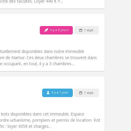
Autre
he des facultés. Loyer 440 € +...
il y a 3 jours
1 sept.
Animaux de compagnie:
Non
Fumeur:
Non-fumeur
Accès PMR:
Non
tuellement disponibles dans notre immeuble
Atmosphère:
Chaleureuse
gare de Namur. Ces deux chambres se trouvent dans
Autre
occupant, en tout, il y a 3 chambres....
Animaux de compagnie:
Non
il y a 1 jour
1 sept.
Fumeur:
Non-fumeur
Accès PMR:
Non
)
studieuse, chaleureuse, calme
3 kots disponibles dans cet immeuble. Espace
Atmosphère:
Communautaire,
dre urbanisme, pompiers et permis de location. Kot
Autre
c : loyer 435€ et charges...