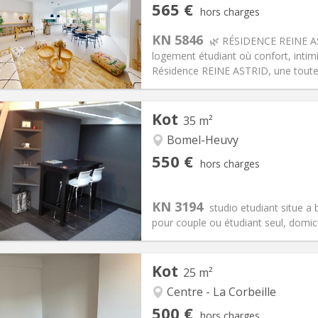
iation:
Acceptée
Pièces privées:
2
565 €
hors charges
12 mois
Superficie:
16 m
2
s:
75 €
Cuisine:
Commune
KN 5846
🌿 RÉSIDENCE REINE A
565 €
Salle de bain:
Privée
logement étudiant où confort, intimi
 Pratiques
Aménagement
Résidence REINE ASTRID, une toute 
Kot
35 m²
Bomel-Heuvy
iation:
Non
Pièces privées:
5
550 €
hors charges
12 mois
Superficie:
35 m
2
s:
30 €
Cuisine:
Privée (pièce distincte
550 €
Salle de bain:
Privée
KN 3194
studio etudiant situe a 
 Pratiques
Aménagement
pour couple ou étudiant seul, domicil
Kot
25 m²
Centre - La Corbeille
iation:
Non
Pièces privées:
2
500 €
hors charges