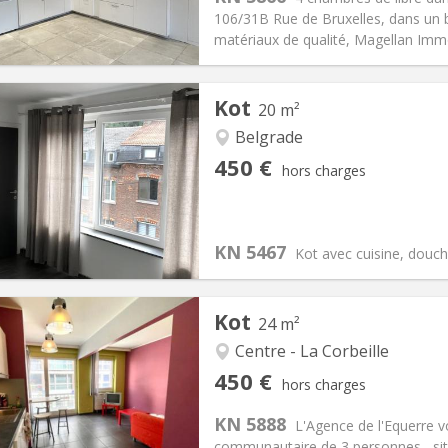
455 €
Salle de bain:
Privée
106/31B Rue de Bruxelles, dans un
 Pratiques
Aménagement
matériaux de qualité, Magellan Immo
Kot
20 m²
Belgrade
iation:
Non
Pièces privées:
1
450 €
hors charges
12 mois
Superficie:
20 m
2
s:
40 €
Cuisine:
Dans la chambre
450 €
Salle de bain:
Privée
KN 5467
 Pratiques
Aménagement
Kot avec cuisine, douche
Kot
24 m²
Centre - La Corbeille
iation:
Acceptée
Pièces privées:
3
450 €
hors charges
12 mois
Superficie:
24 m
2
s:
80 €
Cuisine:
Commune
KN 5888
L'Agence de l'Equerre 
450 €
Salle de bain:
Commune
communautaire de 3 personnes , sit