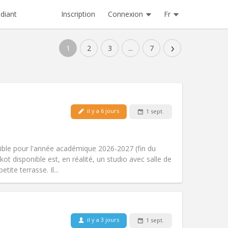
Inscription
Connexion
Fr
diant
›
1
2
3
...
7
Animaux de compagnie:
Non
il y a 6 jours
1 sept.
Fumeur:
Non-fumeur
Accès PMR:
Non
)
studieuse, communautaire, calme
ible pour l'année académique 2026-2027 (fin du
Atmosphère:
Chaleureuse,
kot disponible est, en réalité, un studio avec salle de
Autre
etite terrasse. Il...
Animaux de compagnie:
Non
il y a 3 jours
1 sept.